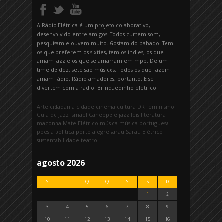
A Rádio Elétrica é um projeto colaborativo,
desenvolvido entre amigos. Todos curtem som,
pesquisam e ouvem muito. Gostam do babado. Tem
os que preferem os sixties, tem os indies, os que
amam jazz e os que se amarram em mpb. De um
time de dez, sete são músicos. Todos os que fazem
amam rádio. Rádio amadores, portanto. E se
divertem com a rádio. Brinquedinho elétrico.
Arte
cidadania
cidade
cinema
cultura
DR
feminismo
Guia do Jazz
Ismael Caneppele
jazz
leis
literatura
maconha
Mate Elétrico
música
música portuguesa
poesia
política
porto alegre
sarau
Sarau Elétrico
sustentabilidade
teatro
agosto 2026
S
T
Q
Q
S
S
D
1
2
3
4
5
6
7
8
9
10
11
12
13
14
15
16