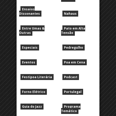
Ensaios
Dissonantes
Nahaus
Entre Umas &
Pato em Alta
Outras
Tensão
Especiais
Pedregulho
Eventos
Poa em Cena
Festipoa Literária
Podcast
Forno Elétrico
Portulegal
Guia do Jazz
Programa
Temático