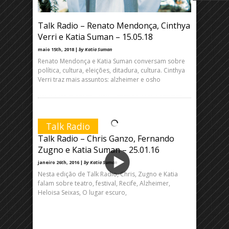
Talk Radio – Renato Mendonça, Cinthya
Verri e Katia Suman – 15.05.18
maio 15th, 2018 |
by Katia Suman
Renato Mendonça e Katia Suman conversam sobre
política, cultura, eleições, ditadura, cultura. Cinthya
Verri traz mais assuntos: alzheimer e osho
Talk Radio
Talk Radio – Chris Ganzo, Fernando
Zugno e Katia Suman – 25.01.16
janeiro 26th, 2016 |
by Katia Suman
Nesta edição de Talk Radio, Chris, Zugno e Katia
falam sobre teatro, festival, Recife, Alzheimer,
Heloisa Seixas, O lugar escuro,