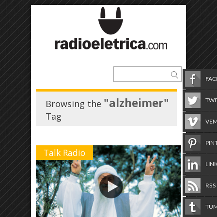
FA
"alzheimer"
TWI
Browsing the
Tag
VE
PIN
Talk Radio
LIN
RSS
TU