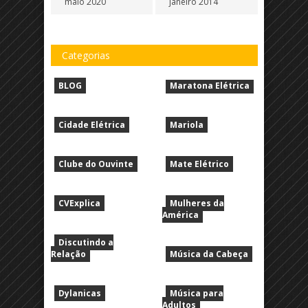
maio 2020
janeiro 2014
Categorias
BLOG
Maratona Elétrica
Cidade Elétrica
Mariola
Clube do Ouvinte
Mate Elétrico
CVExplica
Mulheres da
América
Discutindo a
Relação
Música da Cabeça
Dylanicas
Música para
Adultos