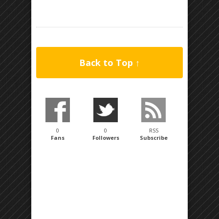
Back to Top ↑
0
0
RSS
Fans
Followers
Subscribe