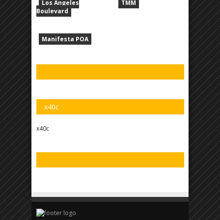
Los Angeles
TMM
Boulevard
Manifesta POA
x40c
x40c