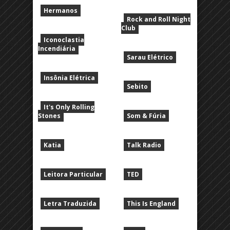
Hermanos
Rock and Roll Night
Club
Iconoclastia
Incendiária
Sarau Elétrico
Insônia Elétrica
Sebito
It's Only Rolling
Stones
Som & Fúria
Katia
Talk Radio
Leitora Particular
TED
Letra Traduzida
This Is England