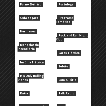
Forno Elétrico
Portulegal
Guia do Jazz
Programa
Temático
Hermanos
Rock and Roll Night
Club
Iconoclastia
Incendiária
Sarau Elétrico
Insônia Elétrica
Sebito
It's Only Rolling
Stones
Som & Fúria
Katia
Talk Radio