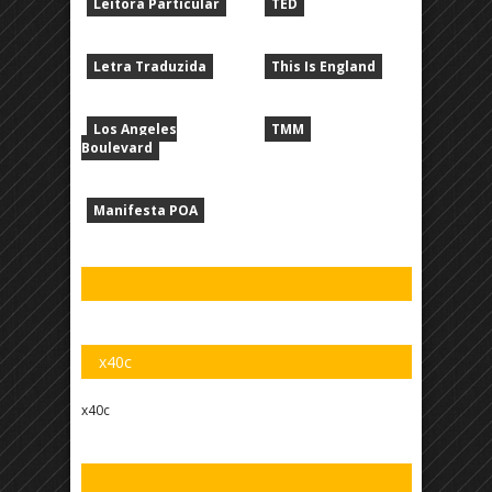
Leitora Particular
TED
Letra Traduzida
This Is England
Los Angeles
TMM
Boulevard
Manifesta POA
x40c
x40c