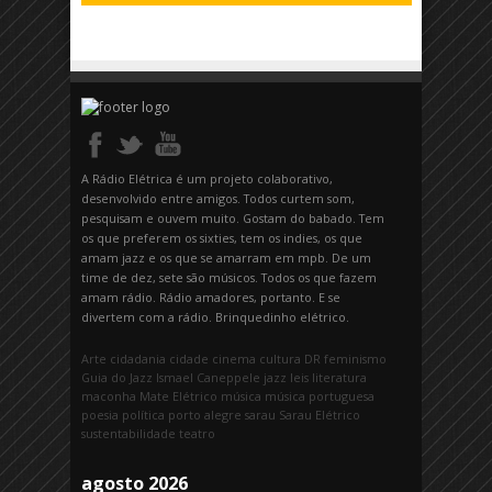
A Rádio Elétrica é um projeto colaborativo,
desenvolvido entre amigos. Todos curtem som,
pesquisam e ouvem muito. Gostam do babado. Tem
os que preferem os sixties, tem os indies, os que
amam jazz e os que se amarram em mpb. De um
time de dez, sete são músicos. Todos os que fazem
amam rádio. Rádio amadores, portanto. E se
divertem com a rádio. Brinquedinho elétrico.
Arte
cidadania
cidade
cinema
cultura
DR
feminismo
Guia do Jazz
Ismael Caneppele
jazz
leis
literatura
maconha
Mate Elétrico
música
música portuguesa
poesia
política
porto alegre
sarau
Sarau Elétrico
sustentabilidade
teatro
agosto 2026