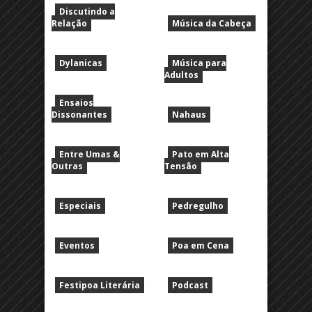
Discutindo a
Relação
Música da Cabeça
Dylanicas
Música para
Adultos
Ensaios
Dissonantes
Nahaus
Entre Umas &
Pato em Alta
Outras
Tensão
Especiais
Pedregulho
Eventos
Poa em Cena
Festipoa Literária
Podcast