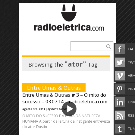
FA
"ator"
TWI
Browsing the
Tag
VE
Entre Umas & Outras
PIN
Entre Umas & Outras # 3 – O mito do
sucesso – 03.07.14 – radioeletrica.com
LIN
agosto 3rd, 2014 |
by Katia Suman
O MITO DO SUCESSO E A CURA DA NATUREZA
RSS
HUMANA A partir da leitura da instigante entrevista
do ator Dustin
TU