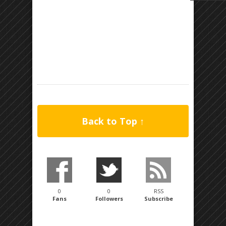
Back to Top ↑
0
0
RSS
Fans
Followers
Subscribe