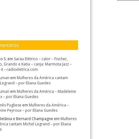
entários
o S.
em
Sarau Elétrico – calor – Fischer,
, Grando e Katia – canja: Marmota Jazz –
14 – radioeletrica.com
Suman
em
Mulheres da América cantam
 Legrand – por Eliana Guedes
Suman
em
Mulheres da América – Madeleine
x – por Eliana Guedes
Inês Pugliese
em
Mulheres da América –
ine Peyroux – por Eliana Guedes
Betânia e Bernard Champagne
em
Mulheres
rica cantam Michel Legrand – por Eliana
s