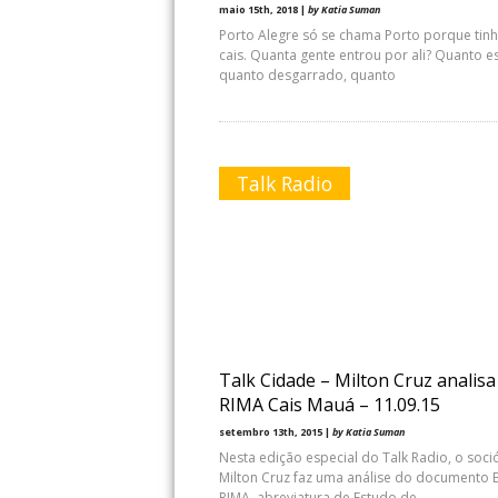
maio 15th, 2018 |
by Katia Suman
Porto Alegre só se chama Porto porque tin
cais. Quanta gente entrou por ali? Quanto e
quanto desgarrado, quanto
Talk Radio
Talk Cidade – Milton Cruz analisa
RIMA Cais Mauá – 11.09.15
setembro 13th, 2015 |
by Katia Suman
Nesta edição especial do Talk Radio, o soci
Milton Cruz faz uma análise do documento E
RIMA, abreviatura de Estudo de