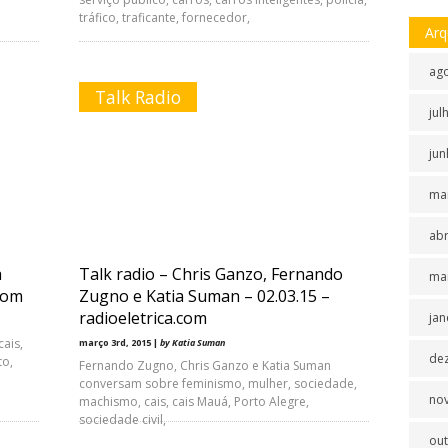
tráfico, traficante, fornecedor,
Arq
ag
Talk Radio
jul
jun
ma
abr
a
Talk radio – Chris Ganzo, Fernando
ma
.com
Zugno e Katia Suman – 02.03.15 –
radioeletrica.com
jan
ais,
março 3rd, 2015 |
by Katia Suman
de
to,
Fernando Zugno, Chris Ganzo e Katia Suman
conversam sobre feminismo, mulher, sociedade,
no
machismo, cais, cais Mauá, Porto Alegre,
sociedade civil,
ou