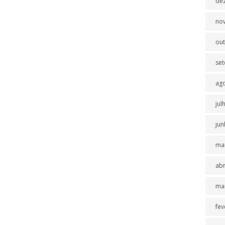
de
no
ou
se
ag
jul
jun
ma
abr
ma
fev