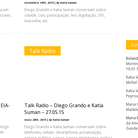
novembro 19th, 2015 |
by Katia Suman
ha um
Diego Grando e Katia Suman conversam sobre
scravo,
cidade, cais, participação, leis, legislação, STF,
maconha, etc
Com
Talk Radio
Roland
Moreno
18.01.
Katia 
Michel
Katia 
Peyrou
Maria 
 EIA-
Talk Radio – Diego Grando e Katia
Madele
Suman – 27.05.15
Maria 
maio 28th, 2015 |
by Katia Suman
da Amé
ólogo
Diego Grando e Katia Suman conversam sobre
Guede
IA-
telefones, celular, smartphone, privatização,
serviço público, carros, carros inteligentes, polícia,