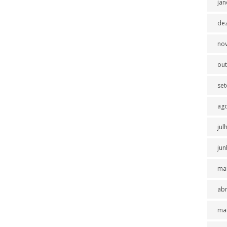
jan
de
no
ou
se
ag
jul
jun
ma
abr
ma