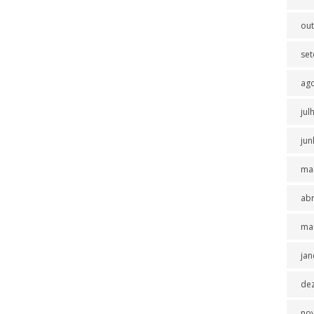
ou
se
ag
jul
jun
ma
abr
ma
jan
de
no