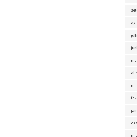
se
ag
jul
jun
ma
abr
ma
fev
jan
de
no