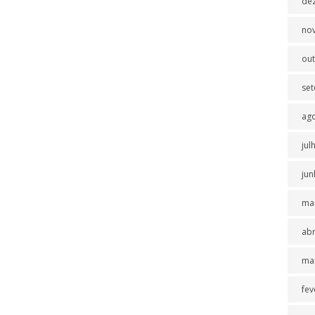
de
no
ou
se
ag
jul
jun
ma
abr
ma
fev