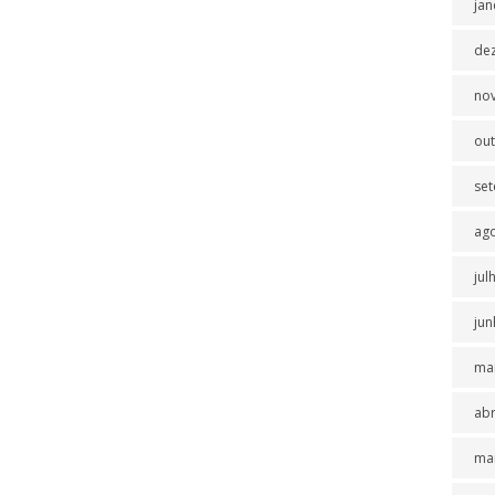
jan
de
no
ou
se
ag
jul
jun
ma
abr
ma