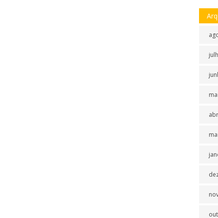
Arq
ag
jul
jun
ma
abr
ma
jan
de
no
ou