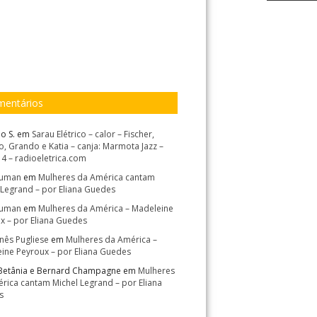
entários
o S.
em
Sarau Elétrico – calor – Fischer,
, Grando e Katia – canja: Marmota Jazz –
14 – radioeletrica.com
Suman
em
Mulheres da América cantam
 Legrand – por Eliana Guedes
Suman
em
Mulheres da América – Madeleine
x – por Eliana Guedes
Inês Pugliese
em
Mulheres da América –
ine Peyroux – por Eliana Guedes
Betânia e Bernard Champagne
em
Mulheres
rica cantam Michel Legrand – por Eliana
s