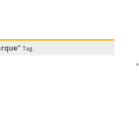
arque"
Tag
F