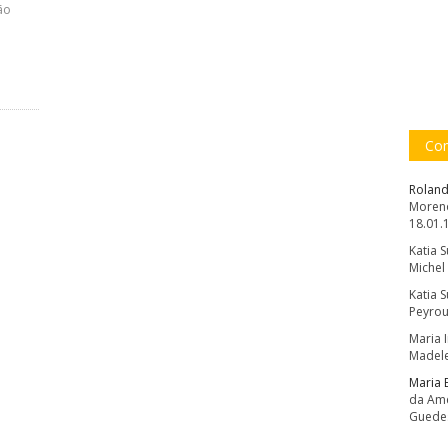
ão
Com
Roland
Moreno
18.01.
Katia 
Michel
Katia 
Peyrou
Maria 
Madele
Maria 
da Amé
Guede