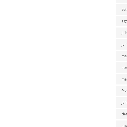
se
ag
jul
jun
ma
abr
ma
fev
jan
de
no