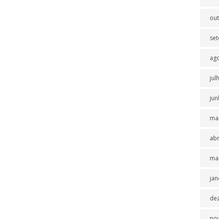
ou
se
ag
jul
jun
ma
abr
ma
jan
de
no