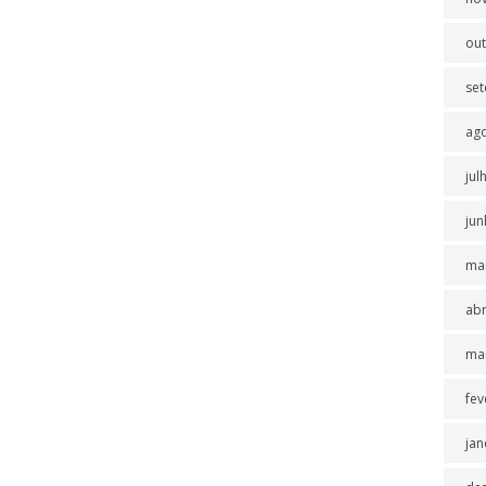
ou
se
ag
jul
jun
ma
abr
ma
fev
jan