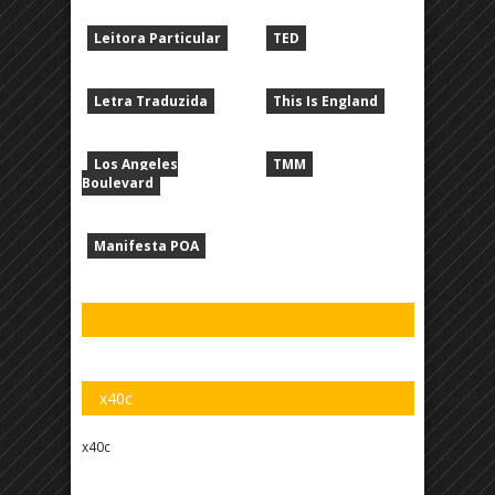
Leitora Particular
TED
Letra Traduzida
This Is England
Los Angeles
TMM
Boulevard
Manifesta POA
x40c
x40c