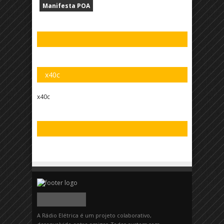
Manifesta POA
x40c
x40c
A Rádio Elétrica é um projeto colaborativo,