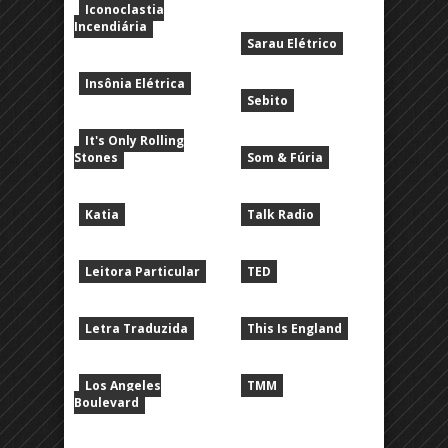
Iconoclastia
Incendiária
Sarau Elétrico
Insônia Elétrica
Sebito
It's Only Rolling
Stones
Som & Fúria
Katia
Talk Radio
Leitora Particular
TED
Letra Traduzida
This Is England
Los Angeles
TMM
Boulevard