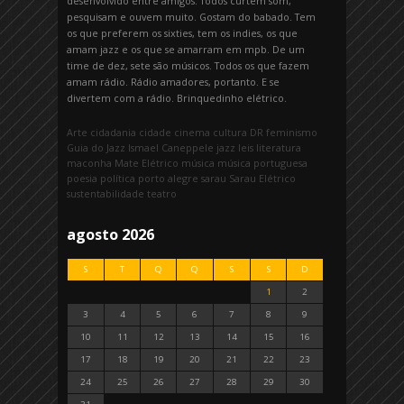
desenvolvido entre amigos. Todos curtem som,
pesquisam e ouvem muito. Gostam do babado. Tem
os que preferem os sixties, tem os indies, os que
amam jazz e os que se amarram em mpb. De um
time de dez, sete são músicos. Todos os que fazem
amam rádio. Rádio amadores, portanto. E se
divertem com a rádio. Brinquedinho elétrico.
Arte
cidadania
cidade
cinema
cultura
DR
feminismo
Guia do Jazz
Ismael Caneppele
jazz
leis
literatura
maconha
Mate Elétrico
música
música portuguesa
poesia
política
porto alegre
sarau
Sarau Elétrico
sustentabilidade
teatro
agosto 2026
S
T
Q
Q
S
S
D
1
2
3
4
5
6
7
8
9
10
11
12
13
14
15
16
17
18
19
20
21
22
23
24
25
26
27
28
29
30