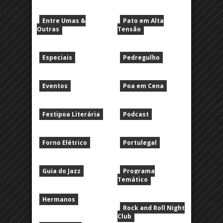
Entre Umas &
Pato em Alta
Outras
Tensão
Especiais
Pedregulho
Eventos
Poa em Cena
Festipoa Literária
Podcast
Forno Elétrico
Portulegal
Guia do Jazz
Programa
Temático
Hermanos
Rock and Roll Night
Club