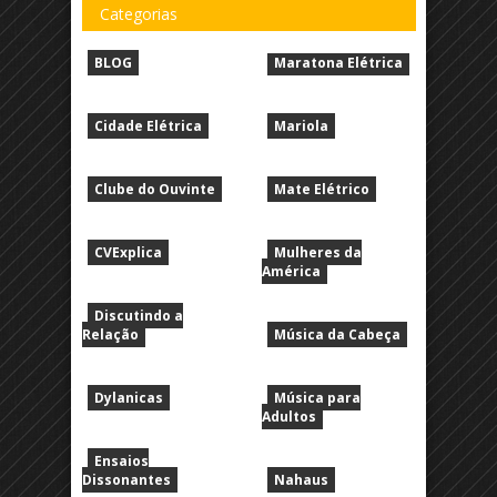
Categorias
BLOG
Maratona Elétrica
Cidade Elétrica
Mariola
Clube do Ouvinte
Mate Elétrico
CVExplica
Mulheres da
América
Discutindo a
Relação
Música da Cabeça
Dylanicas
Música para
Adultos
Ensaios
Dissonantes
Nahaus