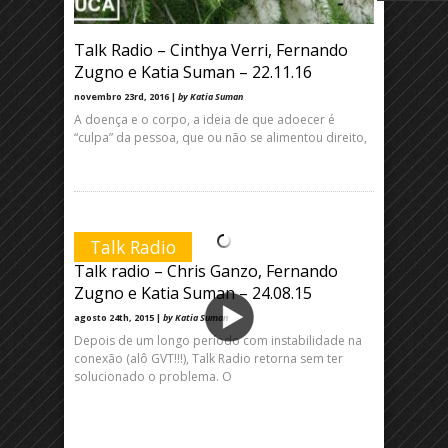
Talk Radio – Cinthya Verri, Fernando
Zugno e Katia Suman – 22.11.16
novembro 23rd, 2016 |
by Katia Suman
A doença e o corpo, a ideia de que adoecer é
“culpa” da pessoa, que ou não se alimentou direito,
Talk Radio
Talk radio – Chris Ganzo, Fernando
Zugno e Katia Suman – 24.08.15
agosto 24th, 2015 |
by Katia Suman
Depois de um longo período com instabilidade na
conexão (alô GVT!!!), Talk Radio retorna sem ter
solucionado o problema. O