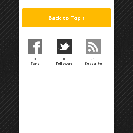
Back to Top ↑
0
0
RSS
Fans
Followers
Subscribe