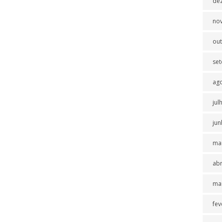
de
no
ou
se
ag
jul
jun
ma
abr
ma
fev