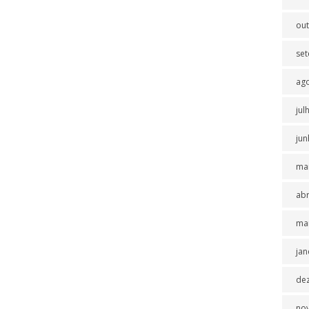
ou
se
ag
jul
jun
ma
abr
ma
jan
de
no