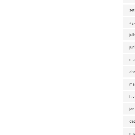
se
ag
jul
jun
ma
abr
ma
fev
jan
de
no