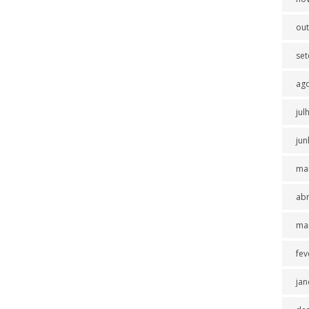
ou
se
ag
jul
jun
ma
abr
ma
fev
jan