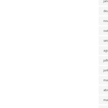
jan
de
no
ou
se
ag
jul
jun
ma
abr
ma