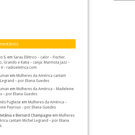
entários
o S.
em
Sarau Elétrico – calor – Fischer,
, Grando e Katia – canja: Marmota Jazz –
14 – radioeletrica.com
Suman
em
Mulheres da América cantam
 Legrand – por Eliana Guedes
Suman
em
Mulheres da América – Madeleine
x – por Eliana Guedes
Inês Pugliese
em
Mulheres da América –
ine Peyroux – por Eliana Guedes
Betânia e Bernard Champagne
em
Mulheres
rica cantam Michel Legrand – por Eliana
s