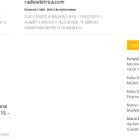
radioeletrica.com
fevereiro 16th, 2015 |
by Katia Suman
É
DISCUTINDO A RELAÇÃO #16 – 13/02/2015 –
r a
ALBERT CAMUS E A FELICIDADE: “A SIMPLES
HARMONIA ENTRE O HOMEM E A
Com
Roland
Moreno
18.01.
Katia 
Michel
Katia 
Peyrou
Maria 
ana
Madele
.15 –
Maria 
da Amé
Guede
OLHOS