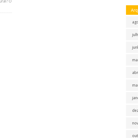
ural? O
Arq
ag
jul
jun
ma
abr
ma
jan
de
no
ou