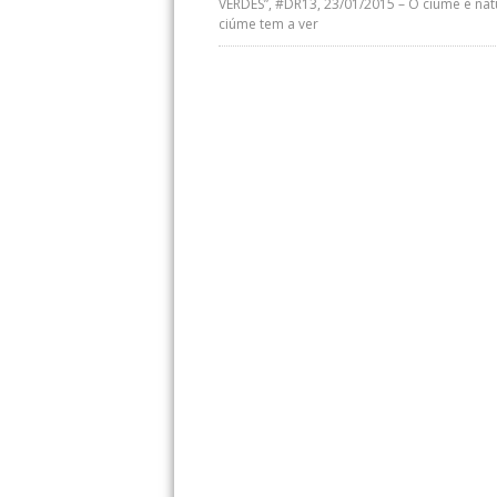
VERDES”, #DR13, 23/01/2015 – O ciúme é nat
ciúme tem a ver