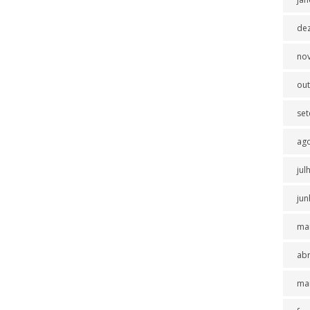
de
no
ou
se
ag
jul
jun
ma
abr
ma