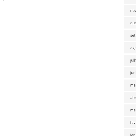
no
ou
se
ag
jul
jun
ma
abr
ma
fev
jan