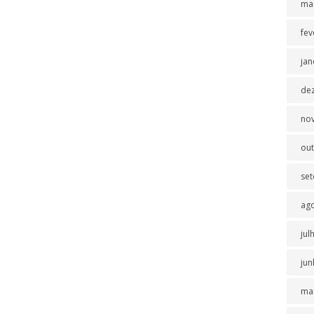
ma
fev
jan
de
no
ou
se
ag
jul
jun
ma