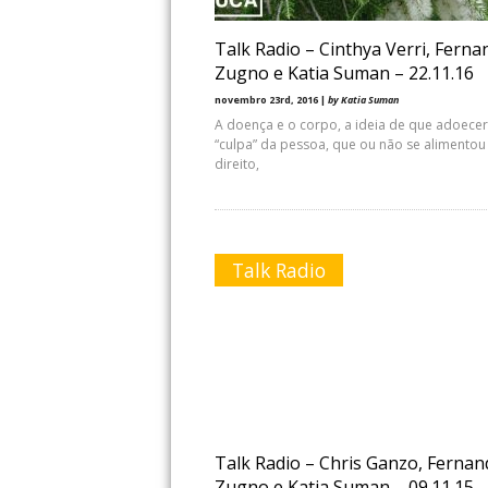
Talk Radio – Cinthya Verri, Fern
Zugno e Katia Suman – 22.11.16
novembro 23rd, 2016 |
by Katia Suman
A doença e o corpo, a ideia de que adoecer
“culpa” da pessoa, que ou não se alimentou
direito,
Talk Radio
Talk Radio – Chris Ganzo, Ferna
Zugno e Katia Suman – 09.11.15