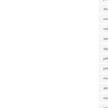
de
no
ou
se
ag
jul
jun
ma
abr
ma
jan