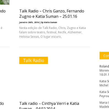
ando
Talk Radio – Chris Ganzo, Fernando
Zugno e Katia Suman – 25.01.16
janeiro 26th, 2016 |
by Katia Suman
 é
Nesta edição de Talk Radio, Chris, Zugno e Katia
falam sobre teatro, festival, Recife, Alzheimer,
Heloisa Seixas, O lugar escuro,
Com
Talk Radio
Roland
Moreno
18.01.
Katia 
Michel
Katia 
Peyrou
Maria 
ndo
Talk radio – Cinthya Verri e Katia
Madele
Suman – 04.02.2014 –