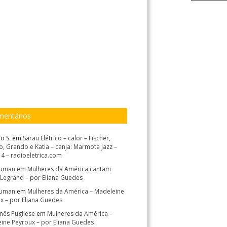
entários
o S.
em
Sarau Elétrico – calor – Fischer,
, Grando e Katia – canja: Marmota Jazz –
14 – radioeletrica.com
Suman
em
Mulheres da América cantam
 Legrand – por Eliana Guedes
Suman
em
Mulheres da América – Madeleine
x – por Eliana Guedes
Inês Pugliese
em
Mulheres da América –
ine Peyroux – por Eliana Guedes