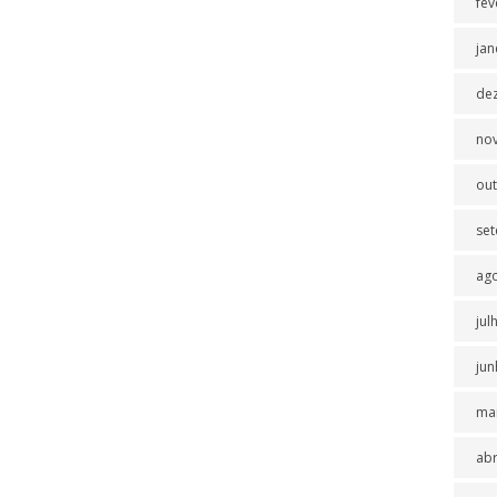
fev
jan
de
no
ou
se
ag
jul
jun
ma
abr