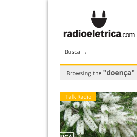
Busca →
"doença"
Browsing the
Talk Radio