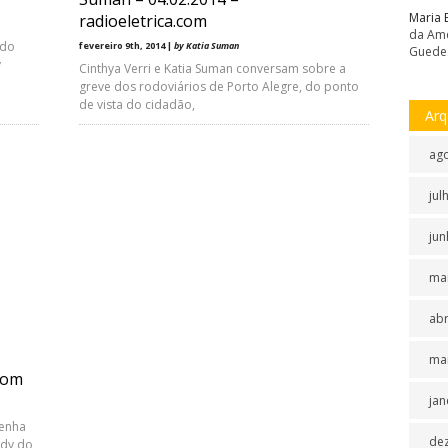
Maria 
radioeletrica.com
da Amé
 do
fevereiro 9th, 2014 |
by Katia Suman
Guede
y
Cinthya Verri e Katia Suman conversam sobre a
greve dos rodoviários de Porto Alegre, do ponto
de vista do cidadão,
Arq
ag
jul
jun
ma
abr
ma
.com
jan
senha
de
ody do