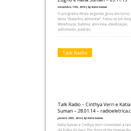
novembro 11th, 2015 |
by Katia Suman
O programa desta segunda girou em torno
tema “distúrbio alimentar”. Falou-se em Am
Winehouse, bulimia, anorexia, idealização,
sofrimento, padrão,
Talk Radio
Talk Radio – Cinthya Verri e Katia
Suman – 28.01.14 – radioeletrica
janeiro 29th, 2014 |
by Katia Suman
Katia Suman e Cinthya Verri comentam a re
da Folha do livro The Story of the Human B