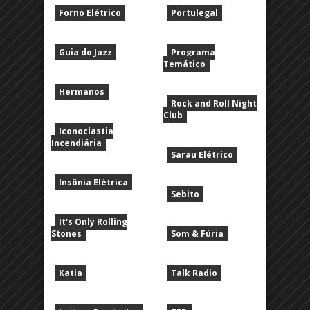
Forno Elétrico
Portulegal
Guia do Jazz
Programa
Temático
Hermanos
Rock and Roll Night
Club
Iconoclastia
Incendiária
Sarau Elétrico
Insônia Elétrica
Sebito
It's Only Rolling
Stones
Som & Fúria
Katia
Talk Radio