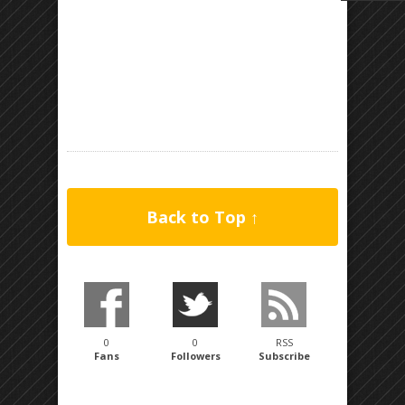
Back to Top ↑
0
0
RSS
Fans
Followers
Subscribe