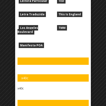
Leitora Particular
TED
Letra Traduzida
This Is England
Los Angeles
TMM
Boulevard
Manifesta POA
x40c
x40c