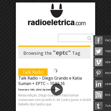
FA
"eptc"
TWI
Browsing the
Tag
VE
Talk Radio
PIN
Talk Radio – Diego Grando e Katia
Suman + EPTC – 10.02.16
LIN
fevereiro 12th, 2016 |
by Katia Suman
Nesta edição, Diego Grando e Katia Suman
RSS
conversam com Juranês G. de Castro Junior e André
Rabello dos Santos que
TU