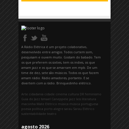
A Rádio Elétrica é um projeto colaborativo,
desenvolvido entre amigos. Todos curtem som,
pesquisam e ouvem muito. Gostam do babado. Tem
os que preferem os sixties, tem os indies, os que
amam jazz e os que se amarram em mpb. De um
time de dez, sete são músicos. Todos os que fazem
amam rádio. Rádio amadores, portanto. E se
divertem com a rádio. Brinquedinho elétrico.
Arte
cidadania
cidade
cinema
cultura
DR
feminismo
Guia do Jazz
Ismael Caneppele
jazz
leis
literatura
maconha
Mate Elétrico
música
música portuguesa
poesia
política
porto alegre
sarau
Sarau Elétrico
sustentabilidade
teatro
agosto 2026