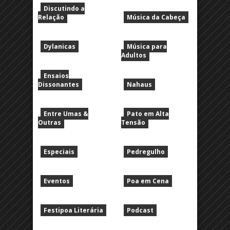
Discutindo a
Relação
Música da Cabeça
Dylanicas
Música para
Adultos
Ensaios
Dissonantes
Nahaus
Entre Umas &
Pato em Alta
Outras
Tensão
Especiais
Pedregulho
Eventos
Poa em Cena
Festipoa Literária
Podcast