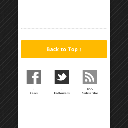
Back to Top ↑
0
0
RSS
Fans
Followers
Subscribe