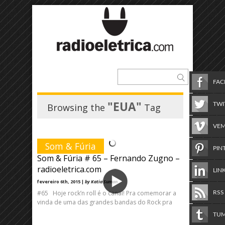
FA
"EUA"
TWI
Browsing the
Tag
VE
Som & Fúria
PIN
Som & Fúria # 65 – Fernando Zugno –
radioeletrica.com
LIN
fevereiro 6th, 2015 |
by Katia Suman
#65 Hoje rock’n roll é o canal! Pra comemorar a
RSS
vinda de uma das grandes bandas do Rock pra
TU