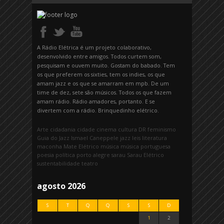
A Rádio Elétrica é um projeto colaborativo,
desenvolvido entre amigos. Todos curtem som,
pesquisam e ouvem muito. Gostam do babado. Tem
os que preferem os sixties, tem os indies, os que
amam jazz e os que se amarram em mpb. De um
time de dez, sete são músicos. Todos os que fazem
amam rádio. Rádio amadores, portanto. E se
divertem com a rádio. Brinquedinho elétrico.
Arte
cidadania
cidade
cinema
cultura
DR
feminismo
Guia do Jazz
Ismael Caneppele
jazz
leis
literatura
maconha
Mate Elétrico
música
música portuguesa
poesia
política
porto alegre
sarau
Sarau Elétrico
sustentabilidade
teatro
agosto 2026
S
T
Q
Q
S
S
D
1
2