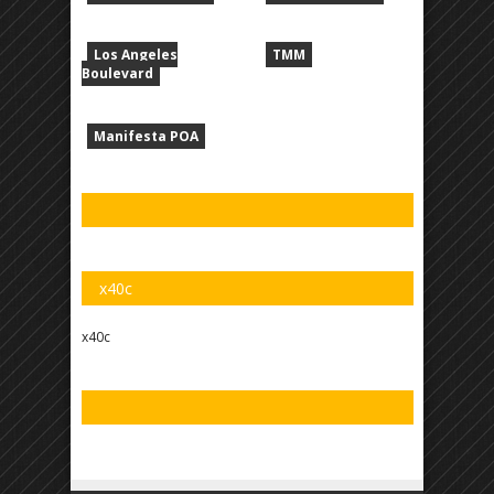
Los Angeles
TMM
Boulevard
Manifesta POA
x40c
x40c