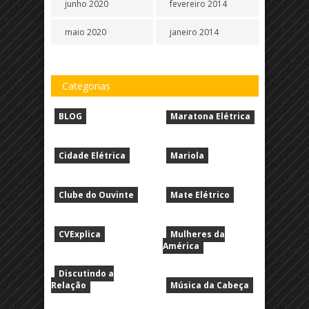
junho 2020
fevereiro 2014
maio 2020
janeiro 2014
Categorias
BLOG
Maratona Elétrica
Cidade Elétrica
Mariola
Clube do Ouvinte
Mate Elétrico
CVExplica
Mulheres da
América
Discutindo a
Relação
Música da Cabeça