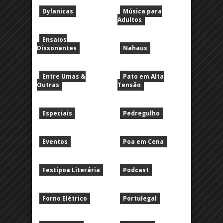
Dylanicas
Música para
Adultos
Ensaios
Dissonantes
Nahaus
Entre Umas &
Pato em Alta
Outras
Tensão
Especiais
Pedregulho
Eventos
Poa em Cena
Festipoa Literária
Podcast
Forno Elétrico
Portulegal