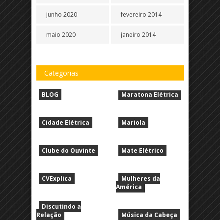
junho 2020
fevereiro 2014
maio 2020
janeiro 2014
Categorias
BLOG
Maratona Elétrica
Cidade Elétrica
Mariola
Clube do Ouvinte
Mate Elétrico
CVExplica
Mulheres da
América
Discutindo a
Relação
Música da Cabeça