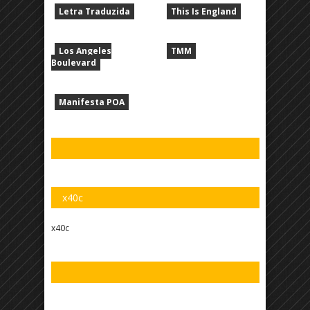
Letra Traduzida
This Is England
Los Angeles
TMM
Boulevard
Manifesta POA
x40c
x40c