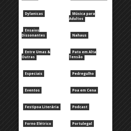
Dylanicas
Música para
Adultos
Ensaios
Dissonantes
Nahaus
Entre Umas &
Pato em Alta
Outras
Tensão
Especiais
Pedregulho
Eventos
Poa em Cena
Festipoa Literária
Podcast
Forno Elétrico
Portulegal