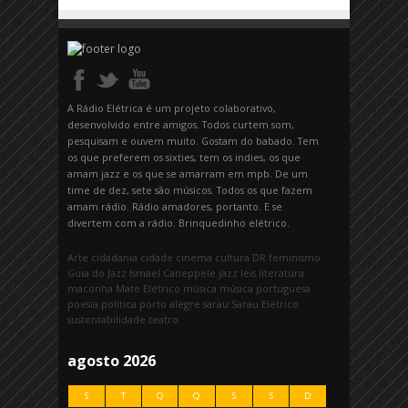
A Rádio Elétrica é um projeto colaborativo,
desenvolvido entre amigos. Todos curtem som,
pesquisam e ouvem muito. Gostam do babado. Tem
os que preferem os sixties, tem os indies, os que
amam jazz e os que se amarram em mpb. De um
time de dez, sete são músicos. Todos os que fazem
amam rádio. Rádio amadores, portanto. E se
divertem com a rádio. Brinquedinho elétrico.
Arte
cidadania
cidade
cinema
cultura
DR
feminismo
Guia do Jazz
Ismael Caneppele
jazz
leis
literatura
maconha
Mate Elétrico
música
música portuguesa
poesia
política
porto alegre
sarau
Sarau Elétrico
sustentabilidade
teatro
agosto 2026
S
T
Q
Q
S
S
D