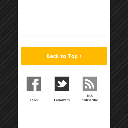
Back to Top ↑
0
0
RSS
Fans
Followers
Subscribe