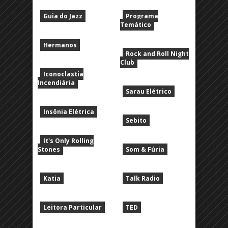
Guia do Jazz
Programa
Temático
Hermanos
Rock and Roll Night
Club
Iconoclastia
Incendiária
Sarau Elétrico
Insônia Elétrica
Sebito
It's Only Rolling
Stones
Som & Fúria
Katia
Talk Radio
Leitora Particular
TED