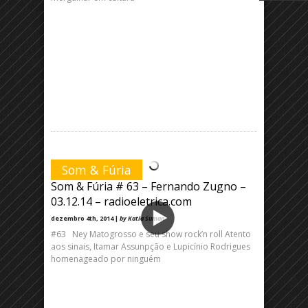
Som & Fúria
Som & Fúria # 63 – Fernando Zugno –
03.12.14 – radioeletrica.com
dezembro 4th, 2014 |
by Katia Suman
#63 Ney Matogrosso e seu show rock’n roll Atento
aos sinais, Itamar Assunpção e Lupicínio Rodrigues
homenageado por ninguém