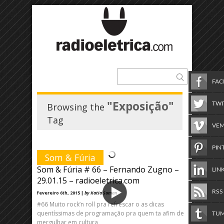
FA
"Exposição"
TWI
Browsing the
Tag
VE
PIN
Som & Fúria
Som & Fúria # 66 – Fernando Zugno –
LIN
29.01.15 – radioeletrica.com
RSS
fevereiro 6th, 2015 |
by Katia Suman
#66 Muito rock’n roll pra refrescar o as dicas
quentíssimas de programação pra quem ta afim de
TU
mergulhar em cultura