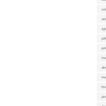
ou
se
ag
jul
jun
ma
abr
ma
fev
jan