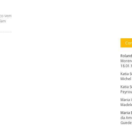
ico vem
alam
Com
Roland
Moreno
18.01.
Katia 
Michel
Katia 
Peyrou
Maria 
Madele
Maria 
da Amé
Guede