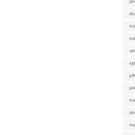
jan
de
no
ou
se
ag
jul
jun
ma
abr
ma