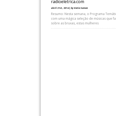
radioeletrica.com
abril 21st, 2014 |
by Katia Suman
Resumo: Nesta semana, o Programa Temát
com uma mágica seleção de músicas que f
sobre as bruxas, estas mulheres