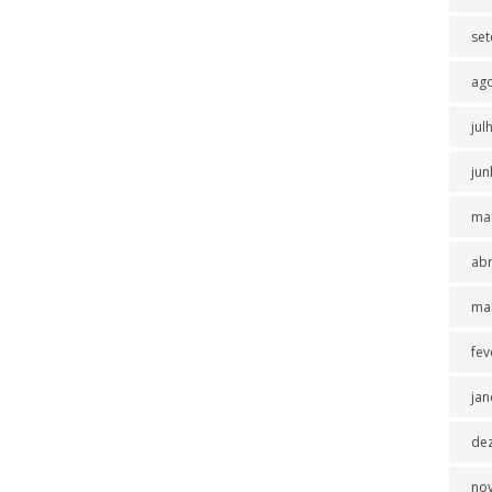
se
ag
jul
jun
ma
abr
ma
fev
jan
de
no