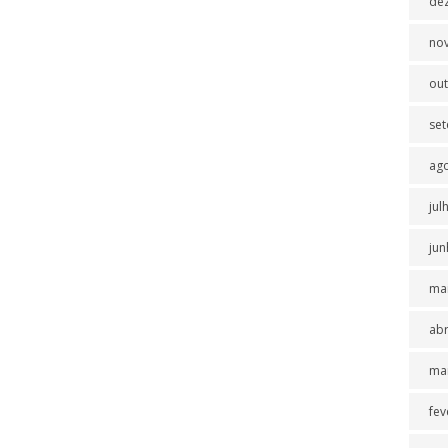
de
no
ou
se
ag
jul
jun
ma
abr
ma
fev