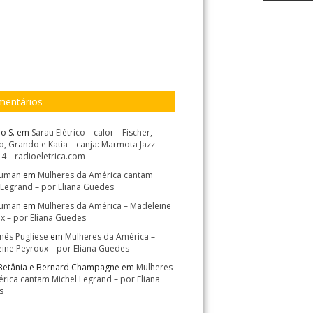
entários
o S.
em
Sarau Elétrico – calor – Fischer,
, Grando e Katia – canja: Marmota Jazz –
14 – radioeletrica.com
Suman
em
Mulheres da América cantam
 Legrand – por Eliana Guedes
Suman
em
Mulheres da América – Madeleine
x – por Eliana Guedes
Inês Pugliese
em
Mulheres da América –
ine Peyroux – por Eliana Guedes
Betânia e Bernard Champagne
em
Mulheres
rica cantam Michel Legrand – por Eliana
s