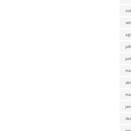
ou
se
ag
jul
jun
ma
abr
ma
jan
de
no