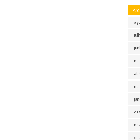
Arq
ag
jul
jun
ma
abr
ma
jan
de
no
ou