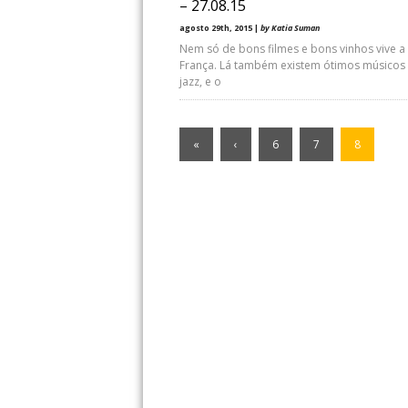
– 27.08.15
agosto 29th, 2015 |
by Katia Suman
Nem só de bons filmes e bons vinhos vive a
França. Lá também existem ótimos músicos
jazz, e o
«
‹
6
7
8