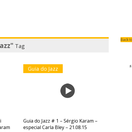
Back t
Jazz"
Tag
F
Guia do Jazz
i
Guia do Jazz # 1 – Sérgio Karam –
Karam
especial Carla Bley – 21.08.15