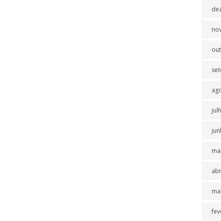
de
no
ou
se
ag
jul
jun
ma
abr
ma
fev