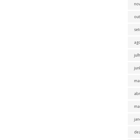
no
ou
se
ag
jul
jun
ma
abr
ma
jan
de