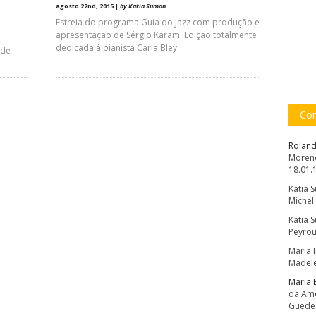
agosto 22nd, 2015 |
by Katia Suman
Estreia do programa Guia do Jazz com produção e
apresentação de Sérgio Karam. Edição totalmente
dedicada à pianista Carla Bley.
 de
Com
Roland
Moreno
18.01.
Katia 
Michel
Katia 
Peyrou
Maria 
Madele
Maria 
da Amé
Guede