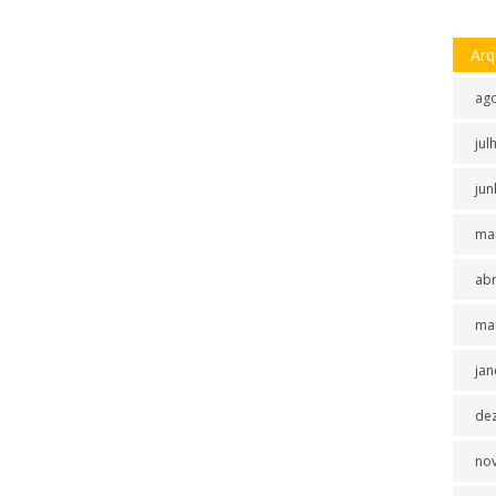
Arq
ag
jul
jun
ma
abr
ma
jan
de
no