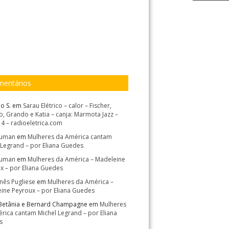
entários
o S.
em
Sarau Elétrico – calor – Fischer,
, Grando e Katia – canja: Marmota Jazz –
14 – radioeletrica.com
Suman
em
Mulheres da América cantam
 Legrand – por Eliana Guedes
Suman
em
Mulheres da América – Madeleine
x – por Eliana Guedes
Inês Pugliese
em
Mulheres da América –
ine Peyroux – por Eliana Guedes
Betânia e Bernard Champagne
em
Mulheres
rica cantam Michel Legrand – por Eliana
s