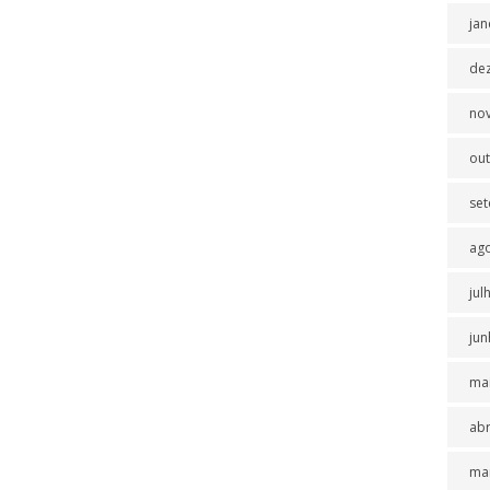
jan
de
no
ou
se
ag
jul
jun
ma
abr
ma