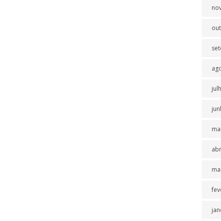
no
ou
se
ag
jul
jun
ma
abr
ma
fev
jan