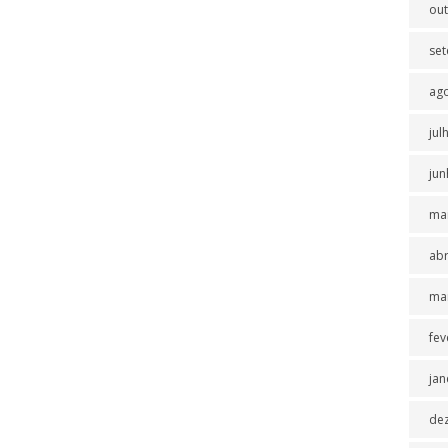
ou
se
ag
jul
jun
ma
abr
ma
fev
jan
de