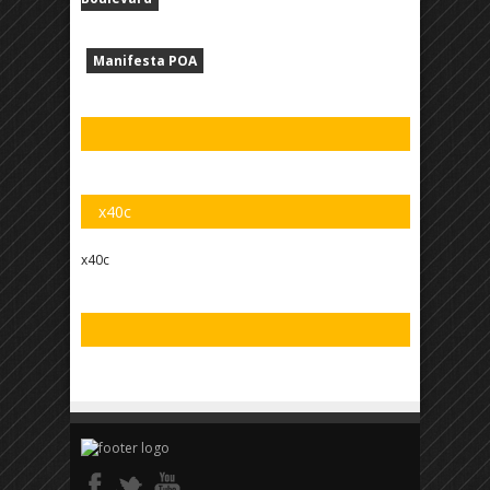
Manifesta POA
x40c
x40c