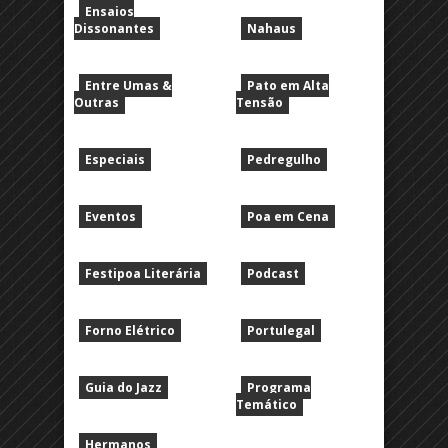
Ensaios
Dissonantes
Nahaus
Entre Umas &
Pato em Alta
Outras
Tensão
Especiais
Pedregulho
Eventos
Poa em Cena
Festipoa Literária
Podcast
Forno Elétrico
Portulegal
Guia do Jazz
Programa
Temático
Hermanos