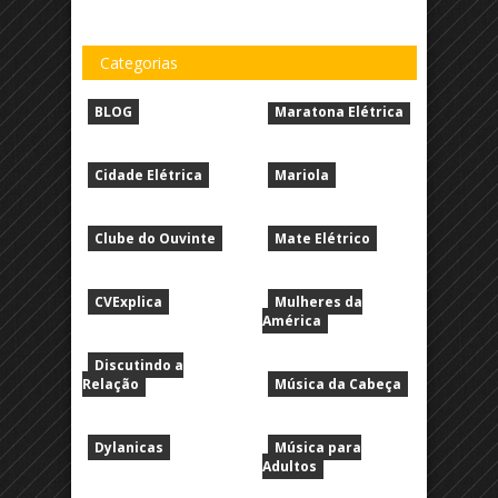
Categorias
BLOG
Maratona Elétrica
Cidade Elétrica
Mariola
Clube do Ouvinte
Mate Elétrico
CVExplica
Mulheres da
América
Discutindo a
Relação
Música da Cabeça
Dylanicas
Música para
Adultos