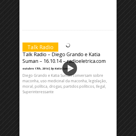
Talk Radio
Talk Radio – Diego Grando e Katia
Suman – 16.10.14 – radioeletrica.com
outubro 17th, 2014 |
by Katia Suman
Diego Grando e Katia Suman conversam sobre
maconha, uso medicinal da maconha, legislação,
moral, política, drogas, partidos políticos, Ilegal,
Superinteressante