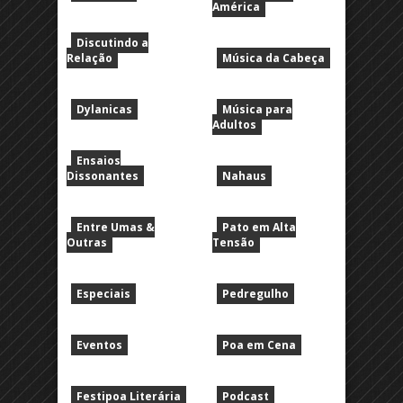
América
Discutindo a
Relação
Música da Cabeça
Dylanicas
Música para
Adultos
Ensaios
Dissonantes
Nahaus
Entre Umas &
Pato em Alta
Outras
Tensão
Especiais
Pedregulho
Eventos
Poa em Cena
Festipoa Literária
Podcast