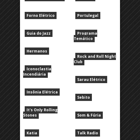
Forno Elétrico
Portulegal
Guia do Jazz
Programa
Temático
Hermanos
Rock and Roll Night
Club
Iconoclastia
Incendiária
Sarau Elétrico
Insônia Elétrica
Sebito
It's Only Rolling
Stones
Som & Fúria
Katia
Talk Radio