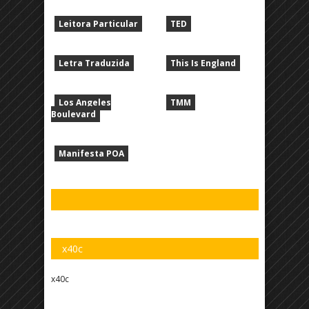
Leitora Particular
TED
Letra Traduzida
This Is England
Los Angeles
TMM
Boulevard
Manifesta POA
x40c
x40c