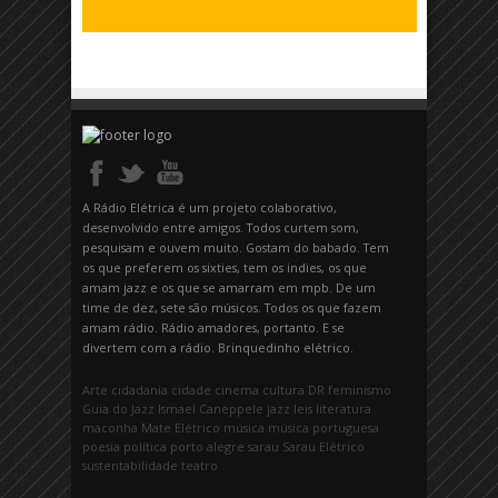
A Rádio Elétrica é um projeto colaborativo,
desenvolvido entre amigos. Todos curtem som,
pesquisam e ouvem muito. Gostam do babado. Tem
os que preferem os sixties, tem os indies, os que
amam jazz e os que se amarram em mpb. De um
time de dez, sete são músicos. Todos os que fazem
amam rádio. Rádio amadores, portanto. E se
divertem com a rádio. Brinquedinho elétrico.
Arte
cidadania
cidade
cinema
cultura
DR
feminismo
Guia do Jazz
Ismael Caneppele
jazz
leis
literatura
maconha
Mate Elétrico
música
música portuguesa
poesia
política
porto alegre
sarau
Sarau Elétrico
sustentabilidade
teatro