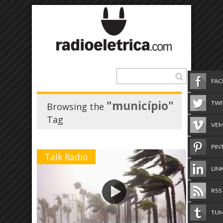
FA
"município"
TWI
Browsing the
Tag
VE
PIN
Talk Radio
LIN
RSS
TU