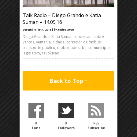
Talk Radio – Diego Grando e Katia
Suman – 14.09.16
setembro 16th, 2016 |
by Katia Suman
Diego Grando e Katia Suman conversam sobre
ventos, ventania, cidade, corredor de ônibus,
transporte público, mobilidade urbana, município,
legislativo, revolução
Back to Top ↑
0
0
RSS
Fans
Followers
Subscribe