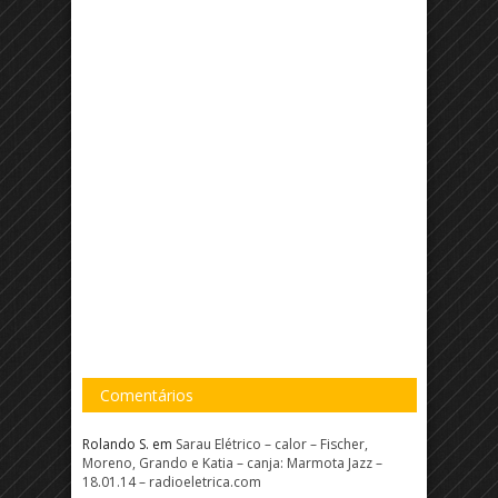
Comentários
Rolando S.
em
Sarau Elétrico – calor – Fischer,
Moreno, Grando e Katia – canja: Marmota Jazz –
18.01.14 – radioeletrica.com