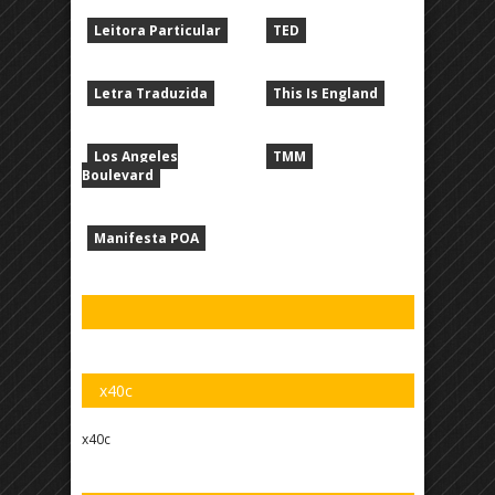
Leitora Particular
TED
Letra Traduzida
This Is England
Los Angeles
TMM
Boulevard
Manifesta POA
x40c
x40c