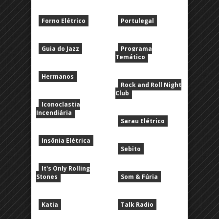
Forno Elétrico
Portulegal
Guia do Jazz
Programa
Temático
Hermanos
Rock and Roll Night
Club
Iconoclastia
Incendiária
Sarau Elétrico
Insônia Elétrica
Sebito
It's Only Rolling
Stones
Som & Fúria
Katia
Talk Radio