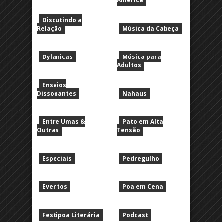
América
Discutindo a
Relação
Música da Cabeça
Dylanicas
Música para
Adultos
Ensaios
Dissonantes
Nahaus
Entre Umas &
Pato em Alta
Outras
Tensão
Especiais
Pedregulho
Eventos
Poa em Cena
Festipoa Literária
Podcast