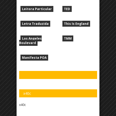
Leitora Particular
TED
Letra Traduzida
This Is England
Los Angeles
TMM
Boulevard
Manifesta POA
x40c
x40c