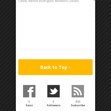
Céline, Nelson Rodrigues, Monteiro Lobato,
Back to Top ↑
0
0
RSS
Fans
Followers
Subscribe