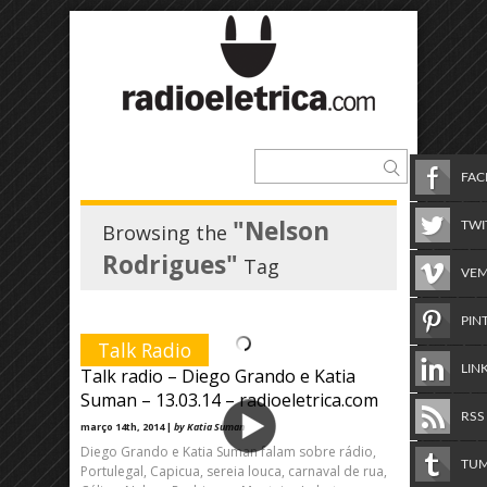
FA
"Nelson
TWI
Browsing the
Rodrigues"
Tag
VE
PIN
Talk Radio
LIN
Talk radio – Diego Grando e Katia
Suman – 13.03.14 – radioeletrica.com
RSS
março 14th, 2014 |
by Katia Suman
Diego Grando e Katia Suman falam sobre rádio,
TU
Portulegal, Capicua, sereia louca, carnaval de rua,