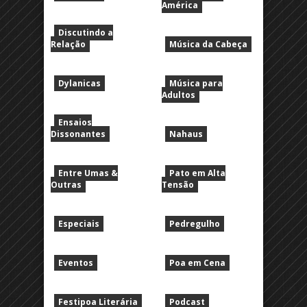
América
Discutindo a
Relação
Música da Cabeça
Dylanicas
Música para
Adultos
Ensaios
Dissonantes
Nahaus
Entre Umas &
Pato em Alta
Outras
Tensão
Especiais
Pedregulho
Eventos
Poa em Cena
Festipoa Literária
Podcast