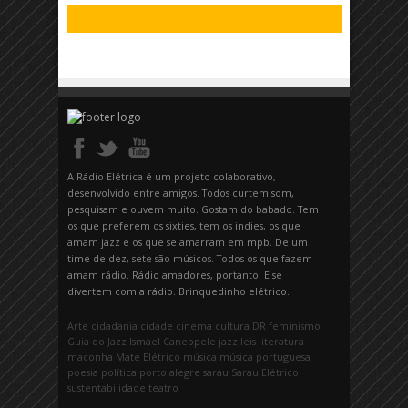
A Rádio Elétrica é um projeto colaborativo,
desenvolvido entre amigos. Todos curtem som,
pesquisam e ouvem muito. Gostam do babado. Tem
os que preferem os sixties, tem os indies, os que
amam jazz e os que se amarram em mpb. De um
time de dez, sete são músicos. Todos os que fazem
amam rádio. Rádio amadores, portanto. E se
divertem com a rádio. Brinquedinho elétrico.
Arte
cidadania
cidade
cinema
cultura
DR
feminismo
Guia do Jazz
Ismael Caneppele
jazz
leis
literatura
maconha
Mate Elétrico
música
música portuguesa
poesia
política
porto alegre
sarau
Sarau Elétrico
sustentabilidade
teatro