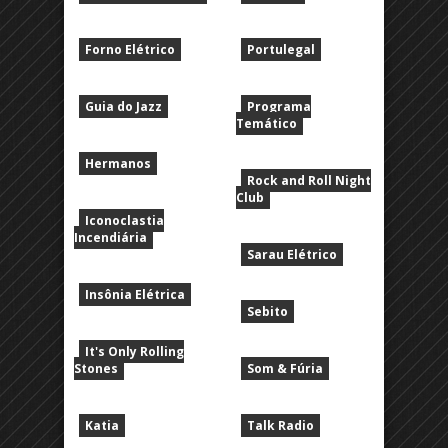
Forno Elétrico
Portulegal
Guia do Jazz
Programa
Temático
Hermanos
Rock and Roll Night
Club
Iconoclastia
Incendiária
Sarau Elétrico
Insônia Elétrica
Sebito
It's Only Rolling
Stones
Som & Fúria
Katia
Talk Radio