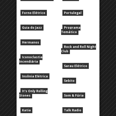
Forno Elétrico
Portulegal
Guia do Jazz
Programa
Temático
Hermanos
Rock and Roll Night
Club
Iconoclastia
Incendiária
Sarau Elétrico
Insônia Elétrica
Sebito
It's Only Rolling
Stones
Som & Fúria
Katia
Talk Radio