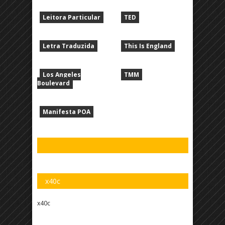
Leitora Particular
TED
Letra Traduzida
This Is England
Los Angeles
TMM
Boulevard
Manifesta POA
x40c
x40c