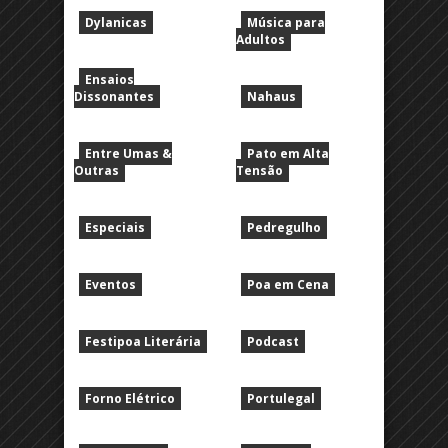
Dylanicas
Música para
Adultos
Ensaios
Dissonantes
Nahaus
Entre Umas &
Pato em Alta
Outras
Tensão
Especiais
Pedregulho
Eventos
Poa em Cena
Festipoa Literária
Podcast
Forno Elétrico
Portulegal