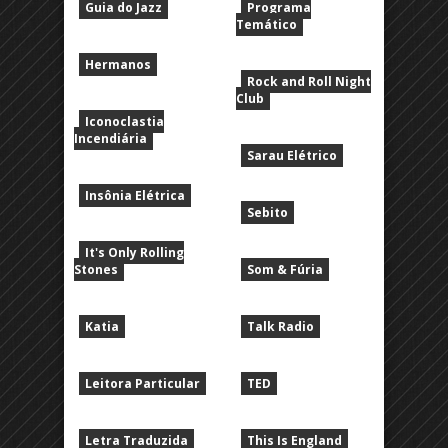
Guia do Jazz
Programa
Temático
Hermanos
Rock and Roll Night
Club
Iconoclastia
Incendiária
Sarau Elétrico
Insônia Elétrica
Sebito
It's Only Rolling
Stones
Som & Fúria
Katia
Talk Radio
Leitora Particular
TED
Letra Traduzida
This Is England