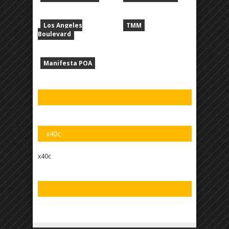
Los Angeles
TMM
Boulevard
Manifesta POA
x40c
x40c