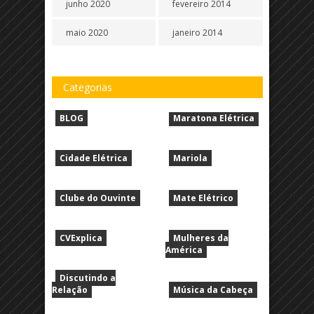
junho 2020
fevereiro 2014
maio 2020
janeiro 2014
Categorias
BLOG
Maratona Elétrica
Cidade Elétrica
Mariola
Clube do Ouvinte
Mate Elétrico
CVExplica
Mulheres da
América
Discutindo a
Relação
Música da Cabeça