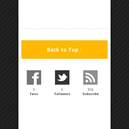
Back to Top ↑
0
0
RSS
Fans
Followers
Subscribe