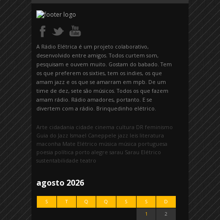
A Rádio Elétrica é um projeto colaborativo,
desenvolvido entre amigos. Todos curtem som,
pesquisam e ouvem muito. Gostam do babado. Tem
os que preferem os sixties, tem os indies, os que
amam jazz e os que se amarram em mpb. De um
time de dez, sete são músicos. Todos os que fazem
amam rádio. Rádio amadores, portanto. E se
divertem com a rádio. Brinquedinho elétrico.
Arte
cidadania
cidade
cinema
cultura
DR
feminismo
Guia do Jazz
Ismael Caneppele
jazz
leis
literatura
maconha
Mate Elétrico
música
música portuguesa
poesia
política
porto alegre
sarau
Sarau Elétrico
sustentabilidade
teatro
agosto 2026
S
T
Q
Q
S
S
D
1
2