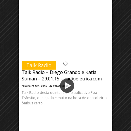
Talk Radio
Talk Radio – Diego Grando e Katia
Suman – 29.01.15 – radioeletrica.com
fevereiro 5th, 2015 |
by Katia Suman
Talk Radio desta quinta fala no aplicativo Poa
Trânsito, que ajuda e muito na hora de descobrir o
ônibus certo.