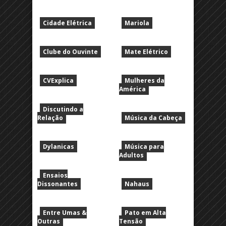
Cidade Elétrica
Mariola
Clube do Ouvinte
Mate Elétrico
CVExplica
Mulheres da
América
Discutindo a
Relação
Música da Cabeça
Dylanicas
Música para
Adultos
Ensaios
Dissonantes
Nahaus
Entre Umas &
Pato em Alta
Outras
Tensão