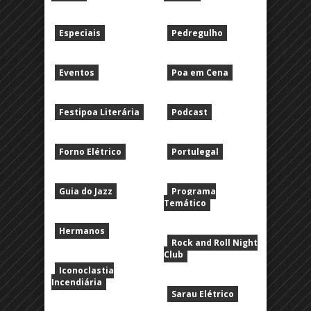
Especiais
Pedregulho
Eventos
Poa em Cena
Festipoa Literária
Podcast
Forno Elétrico
Portulegal
Guia do Jazz
Programa
Temático
Hermanos
Rock and Roll Night
Club
Iconoclastia
Incendiária
Sarau Elétrico