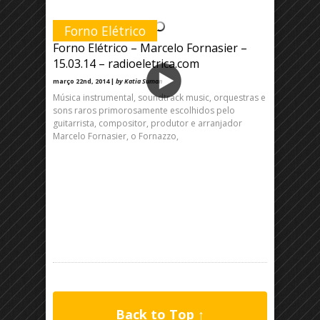
Forno Elétrico
Forno Elétrico – Marcelo Fornasier –
15.03.14 – radioeletrica.com
março 22nd, 2014 |
by Katia Suman
Música instrumental, soundtrack music, orquestras e
sons raros primorosamente escolhidos pelo
guitarrista, compositor, produtor e arranjador
Marcelo Fornasier, o Fornazzo,
Back to Top ↑