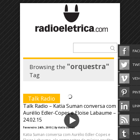
FA
"orquestra"
TWI
Browsing the
Tag
VE
PIN
Talk Radio
Talk Radio – Katia Suman conversa com
LIN
Aurélio Edler-Copes e Eloise Labaume –
24.02.15
RSS
fevereiro 24th, 2015 |
by Katia Suman
TU
Katia Suman conversa com Aurélio Edler-Copes e