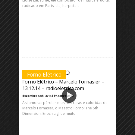
Eloise Labaume, ele compositor de música erudita,
radicado em Paris, ela, harpista e
Forno Elétrico
Forno Elétrico – Marcelo Fornasier –
13.12.14 – radioeletrica.com
dezembro 13th, 2014 |
by Katia Suman
As famosas pérolas musicais raras e coloridas de
Marcelo Fornasier, o Maestro Forno: The 5th
Dimension, Enoch Light e muito