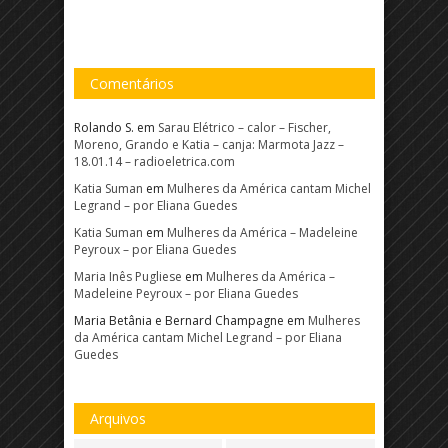
Comentários
Rolando S.
em
Sarau Elétrico – calor – Fischer,
Moreno, Grando e Katia – canja: Marmota Jazz –
18.01.14 – radioeletrica.com
Katia Suman
em
Mulheres da América cantam Michel
Legrand – por Eliana Guedes
Katia Suman
em
Mulheres da América – Madeleine
Peyroux – por Eliana Guedes
Maria Inês Pugliese
em
Mulheres da América –
Madeleine Peyroux – por Eliana Guedes
Maria Betânia e Bernard Champagne
em
Mulheres
da América cantam Michel Legrand – por Eliana
Guedes
Arquivos