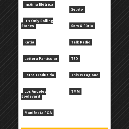
Insônia Elétrica
Sebito
It's Only Rolling
Stones
Som & Fúria
Katia
Talk Radio
Leitora Particular
TED
Letra Traduzida
This Is England
Los Angeles
TMM
Boulevard
Manifesta POA