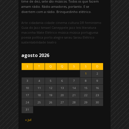
time de dez, sete são músicos. Todos os que fazem
amam rádio. Rádio amadores, portanto. E se
divertem com a rádio. Brinquedinho elétrico.
Arte
cidadania
cidade
cinema
cultura
DR
feminismo
Guia do Jazz
Ismael Caneppele
jazz
leis
literatura
maconha
Mate Elétrico
música
música portuguesa
poesia
política
porto alegre
sarau
Sarau Elétrico
sustentabilidade
teatro
agosto 2026
S
T
Q
Q
S
S
D
1
2
3
4
5
6
7
8
9
10
11
12
13
14
15
16
17
18
19
20
21
22
23
24
25
26
27
28
29
30
31
« jul