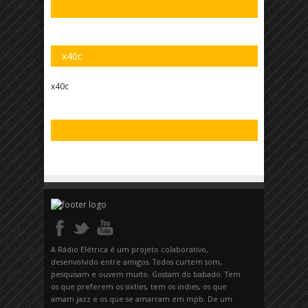
x40c
x40c
A Rádio Elétrica é um projeto colaborativo,
desenvolvido entre amigos. Todos curtem som,
pesquisam e ouvem muito. Gostam do babado. Tem
os que preferem os sixties, tem os indies, os que
amam jazz e os que se amarram em mpb. De um