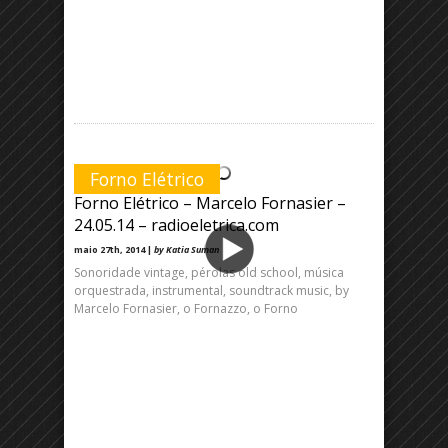
Forno Elétrico
Forno Elétrico – Marcelo Fornasier –
24.05.14 – radioeletrica.com
maio 27th, 2014 |
by Katia Suman
Sonoridade vintage, pérolas old school, música
orquestrada, instrumental, soundtrack music, by
Marcelo Fornasier, o Fornazzo, o Forno