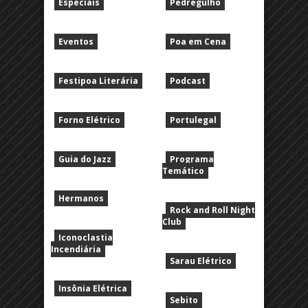
Especiais
Pedregulho
Eventos
Poa em Cena
Festipoa Literária
Podcast
Forno Elétrico
Portulegal
Guia do Jazz
Programa
Temático
Hermanos
Rock and Roll Night
Club
Iconoclastia
Incendiária
Sarau Elétrico
Insônia Elétrica
Sebito