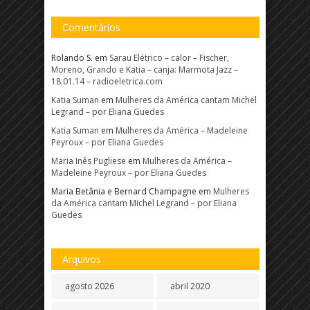
Comentários
Rolando S.
em
Sarau Elétrico – calor – Fischer,
Moreno, Grando e Katia – canja: Marmota Jazz –
18.01.14 – radioeletrica.com
Katia Suman
em
Mulheres da América cantam Michel
Legrand – por Eliana Guedes
Katia Suman
em
Mulheres da América – Madeleine
Peyroux – por Eliana Guedes
Maria Inês Pugliese
em
Mulheres da América –
Madeleine Peyroux – por Eliana Guedes
Maria Betânia e Bernard Champagne
em
Mulheres
da América cantam Michel Legrand – por Eliana
Guedes
Arquivos
agosto 2026
abril 2020