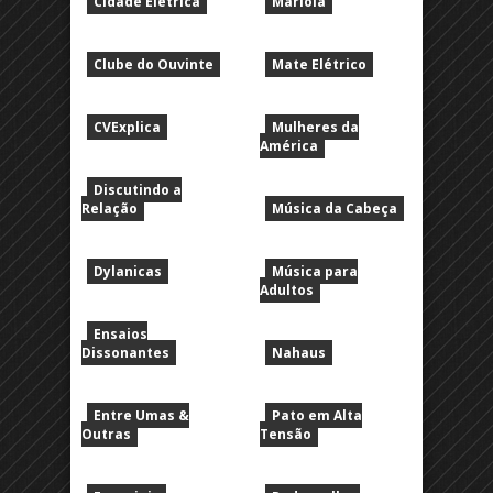
Cidade Elétrica
Mariola
Clube do Ouvinte
Mate Elétrico
CVExplica
Mulheres da
América
Discutindo a
Relação
Música da Cabeça
Dylanicas
Música para
Adultos
Ensaios
Dissonantes
Nahaus
Entre Umas &
Pato em Alta
Outras
Tensão