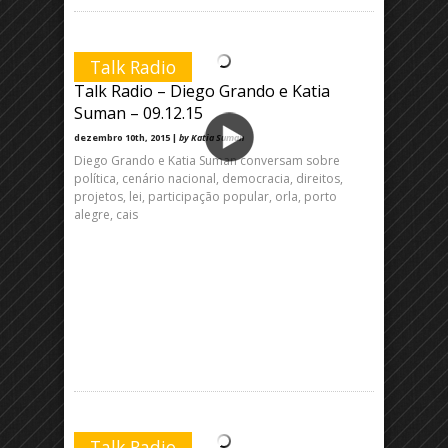
Talk Radio
Talk Radio – Diego Grando e Katia
Suman – 09.12.15
dezembro 10th, 2015 |
by Katia Suman
Diego Grando e Katia Suman conversam sobre
política, cenário nacional, democracia, direitos,
projetos, lei, participação popular, orla, porto
alegre, cais
Talk Radio