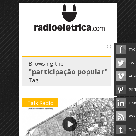
FA
Browsing the
TWI
"participação popular"
VE
Tag
PIN
Talk Radio
LIN
RSS
TU