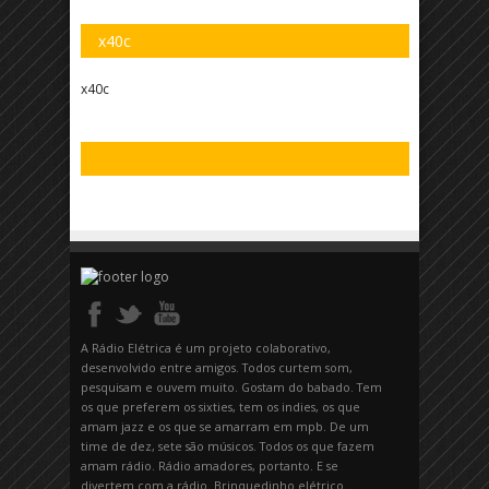
x40c
x40c
A Rádio Elétrica é um projeto colaborativo,
desenvolvido entre amigos. Todos curtem som,
pesquisam e ouvem muito. Gostam do babado. Tem
os que preferem os sixties, tem os indies, os que
amam jazz e os que se amarram em mpb. De um
time de dez, sete são músicos. Todos os que fazem
amam rádio. Rádio amadores, portanto. E se
divertem com a rádio. Brinquedinho elétrico.