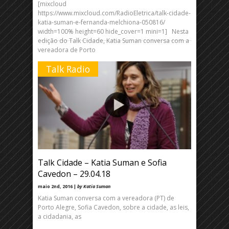
[mixcloud
https://www.mixcloud.com/RadioEletrica/talk-cidade-
katia-suman-e-fernanda-melchiona-050816/
width=100% height=60 hide_cover=1 mini=1] Nesta
edição do Talk Cidade, Katia Suman conversa com a
vereadora de Porto
Talk Radio
Talk Cidade – Katia Suman e Sofia
Cavedon – 29.04.18
maio 2nd, 2016 |
by Katia Suman
Katia Suman conversa com a vereadora (PT) de
Porto Alegre, Sofia Cavedon, sobre a cidade, as leis,
a cidadania, as