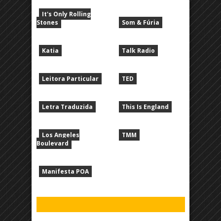
It's Only Rolling
Stones
Som & Fúria
Katia
Talk Radio
Leitora Particular
TED
Letra Traduzida
This Is England
Los Angeles
TMM
Boulevard
Manifesta POA