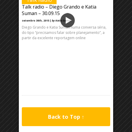
Talk radio – Diego Grando e Katia
Suman – 30.09.15
setembro 30th, 2015 |
by Katia Suman
Diego Grando e Katia Suman numa conversa séria,
do tipo “precisamos falar sobre planejamento”, a
partir da excelente reportagem online
Back to Top ↑