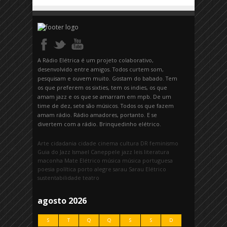
A Rádio Elétrica é um projeto colaborativo,
desenvolvido entre amigos. Todos curtem som,
pesquisam e ouvem muito. Gostam do babado. Tem
os que preferem os sixties, tem os indies, os que
amam jazz e os que se amarram em mpb. De um
time de dez, sete são músicos. Todos os que fazem
amam rádio. Rádio amadores, portanto. E se
divertem com a rádio. Brinquedinho elétrico.
Arte
cidadania
cidade
cinema
cultura
DR
feminismo
Guia do Jazz
Ismael Caneppele
jazz
leis
literatura
maconha
Mate Elétrico
música
música portuguesa
poesia
política
porto alegre
sarau
Sarau Elétrico
sustentabilidade
teatro
agosto 2026
S
T
Q
Q
S
S
D