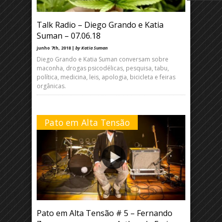
Talk Radio – Diego Grando e Katia
Suman – 07.06.18
junho 7th, 2018 |
by Katia Suman
Diego Grando e Katia Suman conversam sobre
maconha, drogas psicodélicas, pesquisa, tabu,
política, medicina, leis, apologia, bicicleta e feiras
orgânicas.
Pato em Alta Tensão
Pato em Alta Tensão # 5 – Fernando