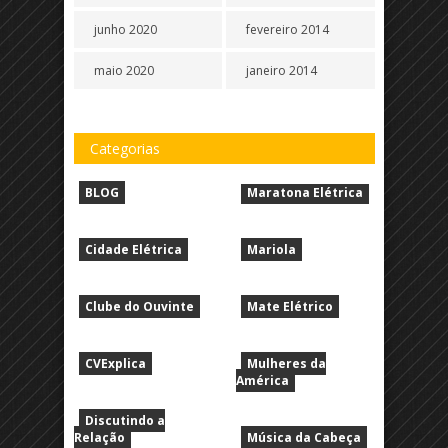
junho 2020
fevereiro 2014
maio 2020
janeiro 2014
Categorias
BLOG
Maratona Elétrica
Cidade Elétrica
Mariola
Clube do Ouvinte
Mate Elétrico
CVExplica
Mulheres da
América
Discutindo a
Relação
Música da Cabeça