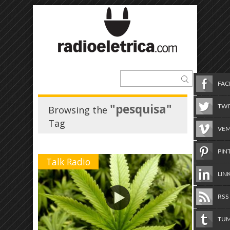
FA
"pesquisa"
TWI
Browsing the
Tag
VE
PIN
Talk Radio
LIN
RSS
TU