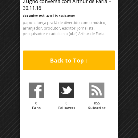
Zugno conversa com Arthur de Faria –
30.11.16
dezembro 10th, 2016 |
by Katia Suman
papo-cabeça pra lá de divertido com o músico,
arranjador, produtor, escritor, jornalista,
pesquisador e radialiasta (ufa!) Arthur de Faria.
Back to Top ↑
0
0
RSS
Fans
Followers
Subscribe