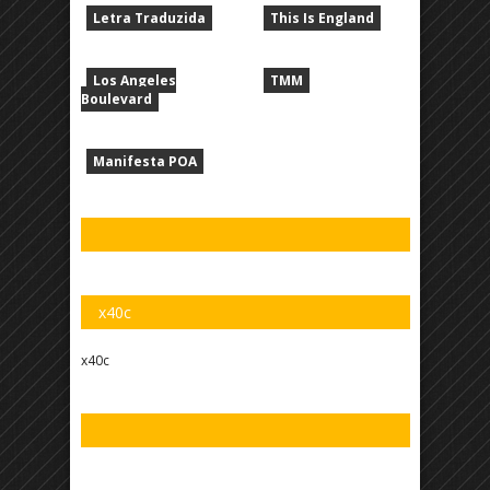
Letra Traduzida
This Is England
Los Angeles
TMM
Boulevard
Manifesta POA
x40c
x40c