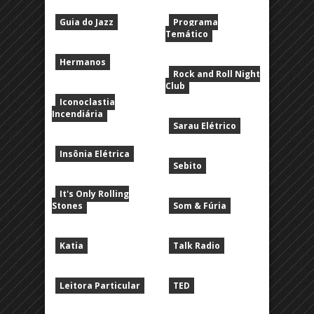
Guia do Jazz
Programa
Temático
Hermanos
Rock and Roll Night
Club
Iconoclastia
Incendiária
Sarau Elétrico
Insônia Elétrica
Sebito
It's Only Rolling
Stones
Som & Fúria
Katia
Talk Radio
Leitora Particular
TED