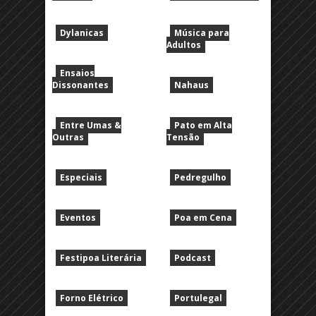
Dylanicas
Música para
Adultos
Ensaios
Dissonantes
Nahaus
Entre Umas &
Pato em Alta
Outras
Tensão
Especiais
Pedregulho
Eventos
Poa em Cena
Festipoa Literária
Podcast
Forno Elétrico
Portulegal