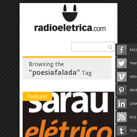
FA
Browsing the
TWI
"poesiafalada"
Tag
VE
PIN
Podcast
LIN
RSS
TU