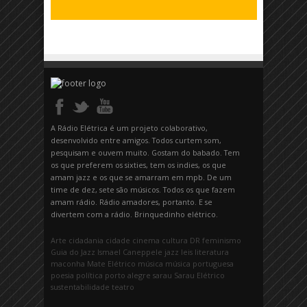
A Rádio Elétrica é um projeto colaborativo,
desenvolvido entre amigos. Todos curtem som,
pesquisam e ouvem muito. Gostam do babado. Tem
os que preferem os sixties, tem os indies, os que
amam jazz e os que se amarram em mpb. De um
time de dez, sete são músicos. Todos os que fazem
amam rádio. Rádio amadores, portanto. E se
divertem com a rádio. Brinquedinho elétrico.
Arte
cidadania
cidade
cinema
cultura
DR
feminismo
Guia do Jazz
Ismael Caneppele
jazz
leis
literatura
maconha
Mate Elétrico
música
música portuguesa
poesia
política
porto alegre
sarau
Sarau Elétrico
sustentabilidade
teatro