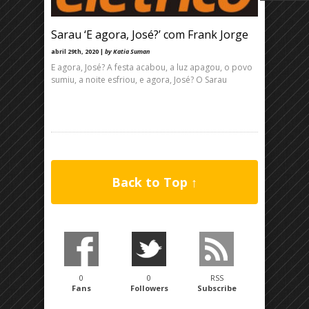
Sarau ‘E agora, José?’ com Frank Jorge
abril 29th, 2020 |
by Katia Suman
E agora, José? A festa acabou, a luz apagou, o povo
sumiu, a noite esfriou, e agora, José? O Sarau
Back to Top ↑
0
0
RSS
Fans
Followers
Subscribe