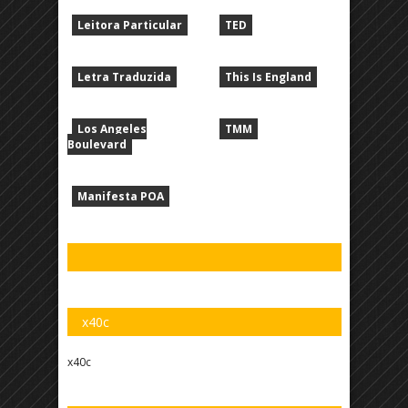
Leitora Particular
TED
Letra Traduzida
This Is England
Los Angeles
TMM
Boulevard
Manifesta POA
x40c
x40c