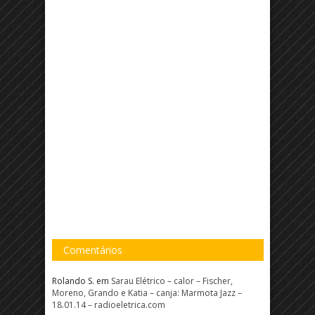
Comentários
Rolando S.
em
Sarau Elétrico – calor – Fischer,
Moreno, Grando e Katia – canja: Marmota Jazz –
18.01.14 – radioeletrica.com