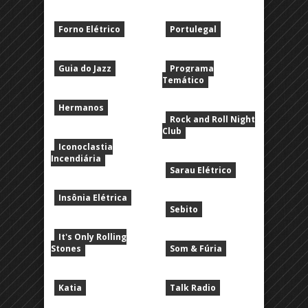
Forno Elétrico
Portulegal
Guia do Jazz
Programa
Temático
Hermanos
Rock and Roll Night
Club
Iconoclastia
Incendiária
Sarau Elétrico
Insônia Elétrica
Sebito
It's Only Rolling
Stones
Som & Fúria
Katia
Talk Radio