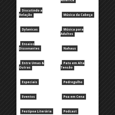
América
Discutindo a
Relação
Música da Cabeça
Dylanicas
Música para
Adultos
Ensaios
Dissonantes
Nahaus
Entre Umas &
Pato em Alta
Outras
Tensão
Especiais
Pedregulho
Eventos
Poa em Cena
Festipoa Literária
Podcast