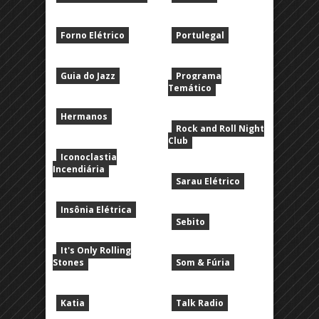
Forno Elétrico
Portulegal
Guia do Jazz
Programa
Temático
Hermanos
Rock and Roll Night
Club
Iconoclastia
Incendiária
Sarau Elétrico
Insônia Elétrica
Sebito
It's Only Rolling
Stones
Som & Fúria
Katia
Talk Radio