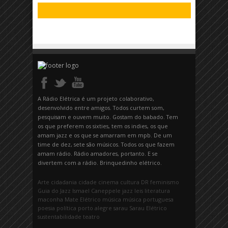
A Rádio Elétrica é um projeto colaborativo,
desenvolvido entre amigos. Todos curtem som,
pesquisam e ouvem muito. Gostam do babado. Tem
os que preferem os sixties, tem os indies, os que
amam jazz e os que se amarram em mpb. De um
time de dez, sete são músicos. Todos os que fazem
amam rádio. Rádio amadores, portanto. E se
divertem com a rádio. Brinquedinho elétrico.
Arte
cidadania
cidade
cinema
cultura
DR
feminismo
Guia do Jazz
Ismael Caneppele
jazz
leis
literatura
maconha
Mate Elétrico
música
música portuguesa
poesia
política
porto alegre
sarau
Sarau Elétrico
sustentabilidade
teatro