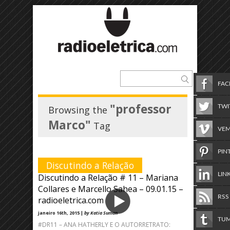
FA
"professor
TWI
Browsing the
Marco"
Tag
VE
PIN
Discutindo a Relação
LIN
Discutindo a Relação # 11 – Mariana
Collares e Marcello Sahea – 09.01.15 –
RSS
radioeletrica.com
janeiro 16th, 2015 |
by Katia Suman
TU
#DR11 – ANA HATHERLY E O AUTORRETRATO: