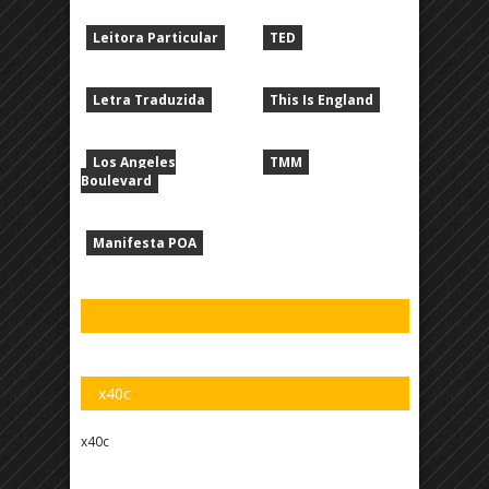
Leitora Particular
TED
Letra Traduzida
This Is England
Los Angeles
TMM
Boulevard
Manifesta POA
x40c
x40c