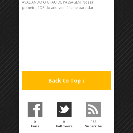
AVALIANDO O GRAU DE PASSAGEM. Nossa
primeira #DR do ano vem à lume para dar
Back to Top ↑
0
0
RSS
Fans
Followers
Subscribe