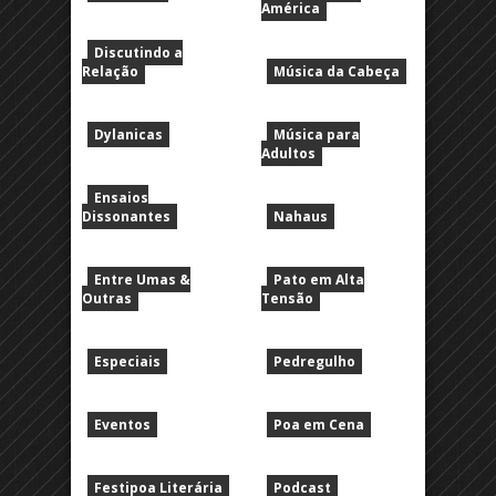
América
Discutindo a
Relação
Música da Cabeça
Dylanicas
Música para
Adultos
Ensaios
Dissonantes
Nahaus
Entre Umas &
Pato em Alta
Outras
Tensão
Especiais
Pedregulho
Eventos
Poa em Cena
Festipoa Literária
Podcast