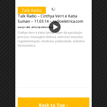
Talk Radio
Talk Radio – Cinthya Verri e Katia
Suman – 11.03.14 – radioeletrica.com
março 14th, 2014 |
by Katia Suman
Cinthya Verri e Katia Suman falam de ejaculação
precoce, massagem tântrica, exercício muscular,
regulamentação, medicina, publicidade, indústria
farmacêutica
Back to Top ↑