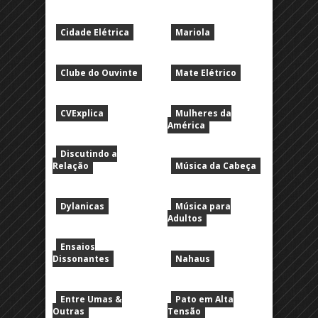
Cidade Elétrica
Mariola
Clube do Ouvinte
Mate Elétrico
CVExplica
Mulheres da
América
Discutindo a
Relação
Música da Cabeça
Dylanicas
Música para
Adultos
Ensaios
Dissonantes
Nahaus
Entre Umas &
Pato em Alta
Outras
Tensão