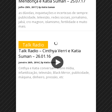
Mendonça e Katia Suman – 25.07.17
julho 25th, 2017 |
by Katia Suman
as dúvidas, inquietações e incertezas de sempre:
publicidade, televisão, redes sociais, jornalismo,
jabá, cro magnon, islamismo, fertilidade e muito
mais.
Talk Radio
Talk Radio – Cinthya Verri e Katia
Suman – 26.01.16
janeiro 26th, 2016 |
by Katia Suman
Cinthya e Katia conversam sobre mídia,
infantilização, televisão, Black Mirror, publicidade,
máquina, dinheiro, pressão, etc