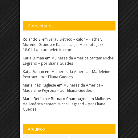
Comentários
Rolando S.
em
Sarau Elétrico – calor – Fischer,
Moreno, Grando e Katia – canja: Marmota Jazz –
18.01.14 – radioeletrica.com
Katia Suman
em
Mulheres da América cantam Michel
Legrand – por Eliana Guedes
Katia Suman
em
Mulheres da América – Madeleine
Peyroux – por Eliana Guedes
Maria Inês Pugliese
em
Mulheres da América –
Madeleine Peyroux – por Eliana Guedes
Maria Betânia e Bernard Champagne
em
Mulheres
da América cantam Michel Legrand – por Eliana
Guedes
Arquivos