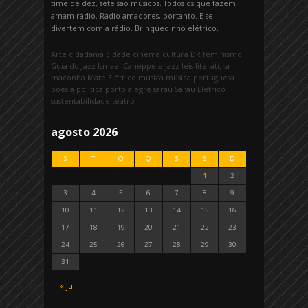
time de dez, sete são músicos. Todos os que fazem
amam rádio. Rádio amadores, portanto. E se
divertem com a rádio. Brinquedinho elétrico.
Arte
cidadania
cidade
cinema
cultura
DR
feminismo
Guia do Jazz
Ismael Caneppele
jazz
leis
literatura
maconha
Mate Elétrico
música
música portuguesa
poesia
política
porto alegre
sarau
Sarau Elétrico
sustentabilidade
teatro
agosto 2026
S
T
Q
Q
S
S
D
1
2
3
4
5
6
7
8
9
10
11
12
13
14
15
16
17
18
19
20
21
22
23
24
25
26
27
28
29
30
31
« jul