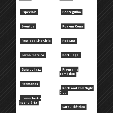
Especiais
Pedregulho
Eventos
Poa em Cena
Festipoa Literária
Podcast
Forno Elétrico
Portulegal
Guia do Jazz
Programa
Temático
Hermanos
Rock and Roll Night
Club
Iconoclastia
Incendiária
Sarau Elétrico