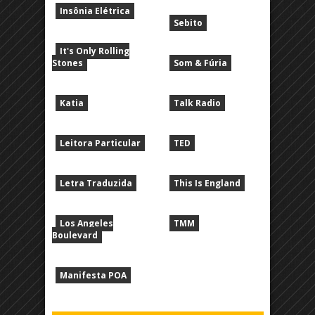
Insônia Elétrica
Sebito
It's Only Rolling
Stones
Som & Fúria
Katia
Talk Radio
Leitora Particular
TED
Letra Traduzida
This Is England
Los Angeles
TMM
Boulevard
Manifesta POA