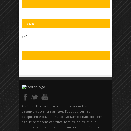
x40c
x40c
A Rádio Elétrica é um projeto colaborativo,
desenvolvido entre amigos. Todos curtem som,
pesquisam e ouvem muito. Gostam do babado. Tem
os que preferem os sixties, tem os indies, os que
amam jazz e os que se amarram em mpb. De um