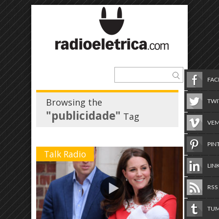
FA
Browsing the
TWI
"publicidade"
Tag
VE
PIN
Talk Radio
LIN
RSS
TU