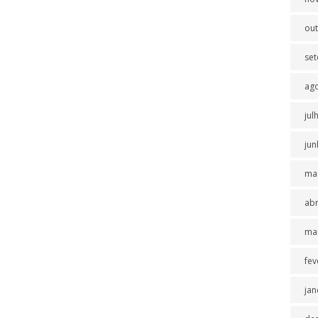
ou
se
ag
jul
jun
ma
abr
ma
fev
jan