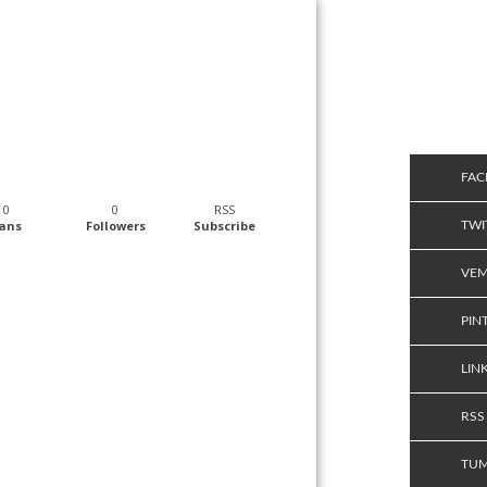
FA
0
0
RSS
ans
Followers
Subscribe
TWI
VE
PIN
LIN
RSS
TU