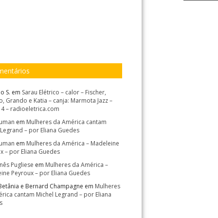
entários
o S.
em
Sarau Elétrico – calor – Fischer,
, Grando e Katia – canja: Marmota Jazz –
14 – radioeletrica.com
Suman
em
Mulheres da América cantam
 Legrand – por Eliana Guedes
Suman
em
Mulheres da América – Madeleine
x – por Eliana Guedes
Inês Pugliese
em
Mulheres da América –
ine Peyroux – por Eliana Guedes
Betânia e Bernard Champagne
em
Mulheres
rica cantam Michel Legrand – por Eliana
s