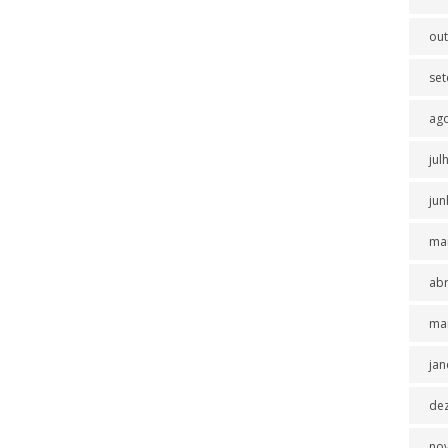
ou
se
ag
jul
jun
ma
abr
ma
jan
de
no