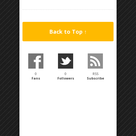
Back to Top ↑
0
0
RSS
Fans
Followers
Subscribe