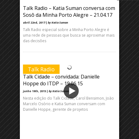
Talk Radio – Katia Suman conversa com
Sosô da Minha Porto Alegre – 21.04.17
abril 22nd, 2017 |
by Katia Suman
Talk Radio especial sobre a Minha Porto Alegre é
uma rede de pessoas que busca se aproximar mais
das decisões
Talk Radio
Talk Cidade – convidada: Danielle
Hoppe do ITDP – 19.06.15
junho 19th, 2015 |
by Katia Suman
Nesta edição do Talk Cidade, Carol Bensimon, João
Marcelo Osório e Katia Suman conversam com
Danielle Hoppe, gerente de projetos