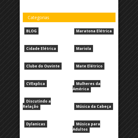
Categorias
BLOG
Maratona Elétrica
Cidade Elétrica
Mariola
Clube do Ouvinte
Mate Elétrico
CVExplica
Mulheres da
América
Discutindo a
Relação
Música da Cabeça
Dylanicas
Música para
Adultos