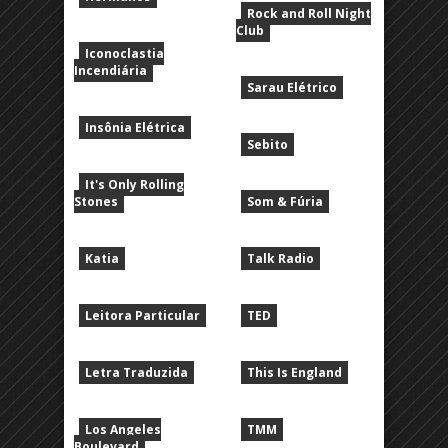
Rock and Roll Night
Club
Iconoclastia
Incendiária
Sarau Elétrico
Insônia Elétrica
Sebito
It's Only Rolling
Stones
Som & Fúria
Katia
Talk Radio
Leitora Particular
TED
Letra Traduzida
This Is England
Los Angeles
TMM
Boulevard