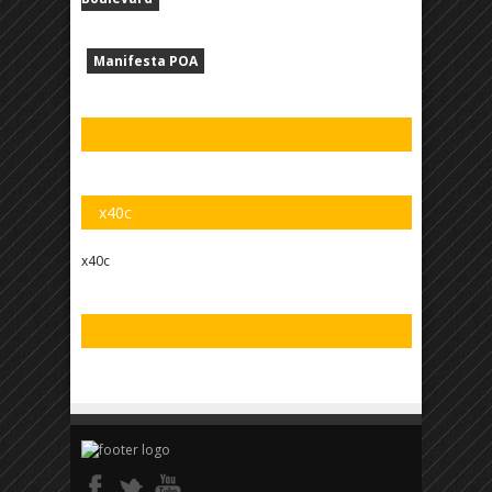
Manifesta POA
x40c
x40c