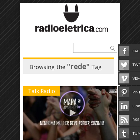
FA
"rede"
TWI
Browsing the
Tag
VE
Talk Radio
PIN
LIN
RSS
TU