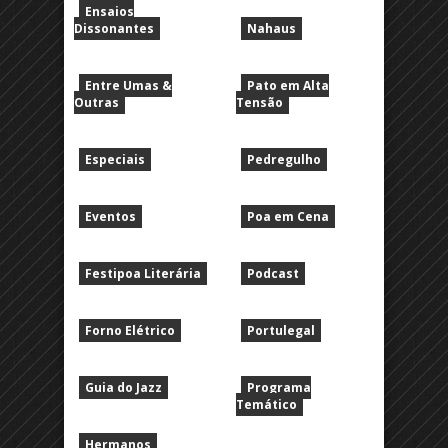
Ensaios
Dissonantes
Nahaus
Entre Umas &
Pato em Alta
Outras
Tensão
Especiais
Pedregulho
Eventos
Poa em Cena
Festipoa Literária
Podcast
Forno Elétrico
Portulegal
Guia do Jazz
Programa
Temático
Hermanos