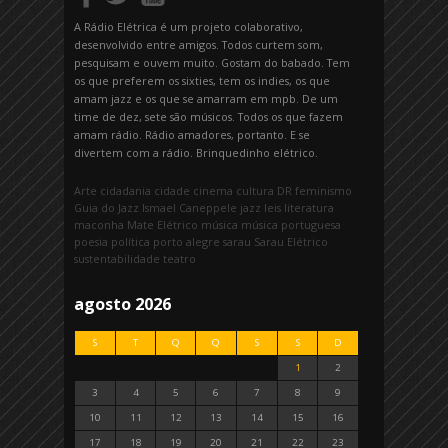
A Rádio Elétrica é um projeto colaborativo,
desenvolvido entre amigos. Todos curtem som,
pesquisam e ouvem muito. Gostam do babado. Tem
os que preferem os sixties, tem os indies, os que
amam jazz e os que se amarram em mpb. De um
time de dez, sete são músicos. Todos os que fazem
amam rádio. Rádio amadores, portanto. E se
divertem com a rádio. Brinquedinho elétrico.
Arte
cidadania
cidade
cinema
cultura
DR
feminismo
Guia do Jazz
Ismael Caneppele
jazz
leis
literatura
maconha
Mate Elétrico
música
música portuguesa
poesia
política
porto alegre
sarau
Sarau Elétrico
sustentabilidade
teatro
agosto 2026
S
T
Q
Q
S
S
D
1
2
3
4
5
6
7
8
9
10
11
12
13
14
15
16
17
18
19
20
21
22
23