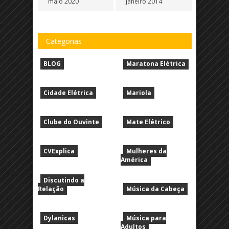
maio 2020
janeiro 2014
Categorias
BLOG
Maratona Elétrica
Cidade Elétrica
Mariola
Clube do Ouvinte
Mate Elétrico
CVExplica
Mulheres da
América
Discutindo a
Relação
Música da Cabeça
Dylanicas
Música para
Adultos