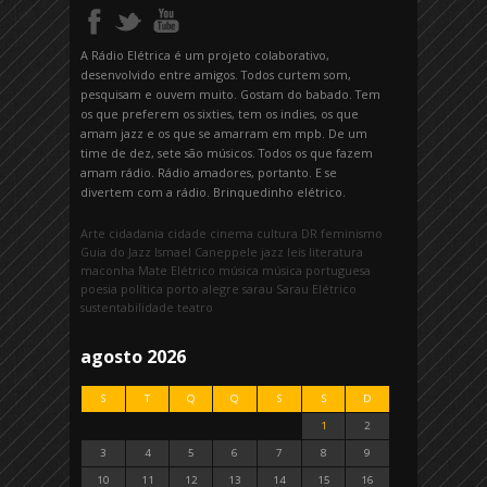
A Rádio Elétrica é um projeto colaborativo,
desenvolvido entre amigos. Todos curtem som,
pesquisam e ouvem muito. Gostam do babado. Tem
os que preferem os sixties, tem os indies, os que
amam jazz e os que se amarram em mpb. De um
time de dez, sete são músicos. Todos os que fazem
amam rádio. Rádio amadores, portanto. E se
divertem com a rádio. Brinquedinho elétrico.
Arte
cidadania
cidade
cinema
cultura
DR
feminismo
Guia do Jazz
Ismael Caneppele
jazz
leis
literatura
maconha
Mate Elétrico
música
música portuguesa
poesia
política
porto alegre
sarau
Sarau Elétrico
sustentabilidade
teatro
agosto 2026
S
T
Q
Q
S
S
D
1
2
3
4
5
6
7
8
9
10
11
12
13
14
15
16