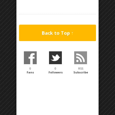
Back to Top ↑
0
0
RSS
Fans
Followers
Subscribe