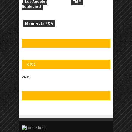
Los Angeles
TMM
Boulevard
Manifesta POA
x40c
x40c