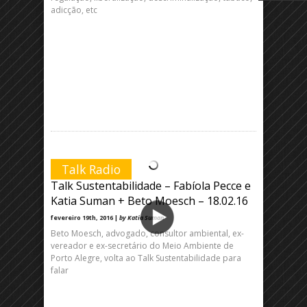
adicção, etc
Talk Radio
Talk Sustentabilidade – Fabíola Pecce e
Katia Suman + Beto Moesch – 18.02.16
fevereiro 19th, 2016 |
by Katia Suman
Beto Moesch, advogado, consultor ambiental, ex-
vereador e ex-secretário do Meio Ambiente de
Porto Alegre, volta ao Talk Sustentabilidade para
falar