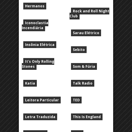
Hermanos
Rock and Roll Night
Club
Iconoclastia
Incendiária
Sarau Elétrico
Insônia Elétrica
Sebito
It's Only Rolling
Stones
Som & Fúria
Katia
Talk Radio
Leitora Particular
TED
Letra Traduzida
This Is England