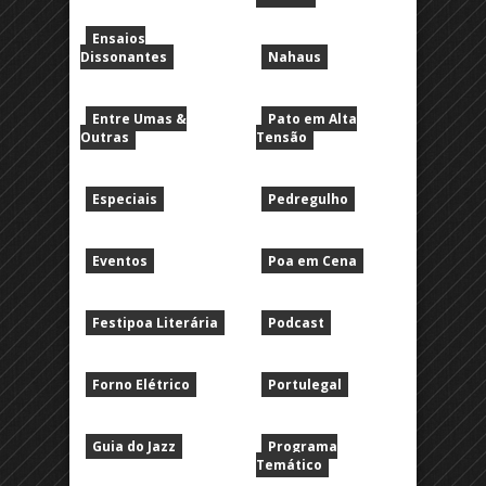
Ensaios
Dissonantes
Nahaus
Entre Umas &
Pato em Alta
Outras
Tensão
Especiais
Pedregulho
Eventos
Poa em Cena
Festipoa Literária
Podcast
Forno Elétrico
Portulegal
Guia do Jazz
Programa
Temático