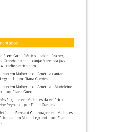
entários
o S.
em
Sarau Elétrico – calor – Fischer,
, Grando e Katia – canja: Marmota Jazz –
14 – radioeletrica.com
Suman
em
Mulheres da América cantam
 Legrand – por Eliana Guedes
Suman
em
Mulheres da América – Madeleine
x – por Eliana Guedes
Inês Pugliese
em
Mulheres da América –
ine Peyroux – por Eliana Guedes
Betânia e Bernard Champagne
em
Mulheres
rica cantam Michel Legrand – por Eliana
s