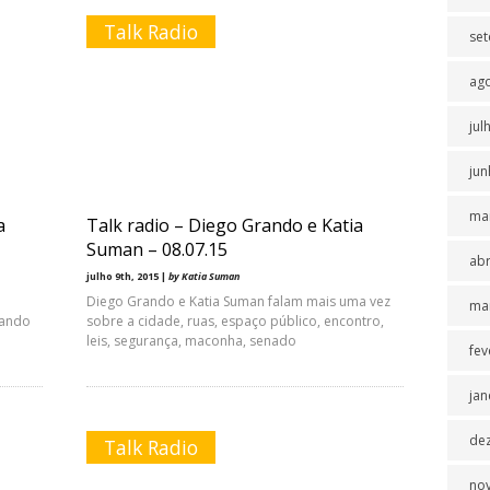
Talk Radio
se
ag
jul
jun
ma
a
Talk radio – Diego Grando e Katia
Suman – 08.07.15
abr
julho 9th, 2015 |
by Katia Suman
Diego Grando e Katia Suman falam mais uma vez
ma
lando
sobre a cidade, ruas, espaço público, encontro,
leis, segurança, maconha, senado
fev
jan
de
Talk Radio
no