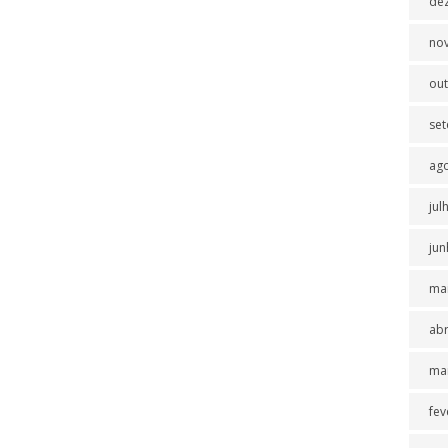
de
no
ou
se
ag
jul
jun
ma
abr
ma
fev