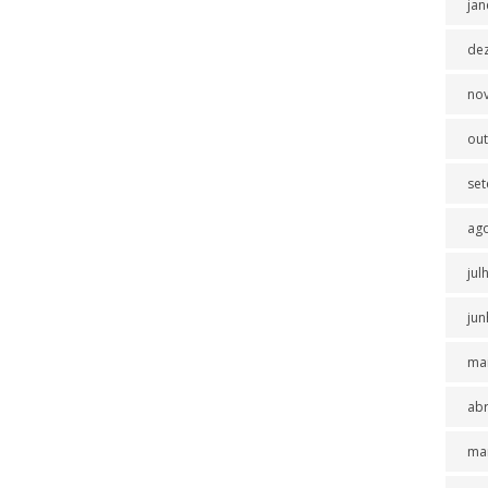
jan
de
no
ou
se
ag
jul
jun
ma
abr
ma