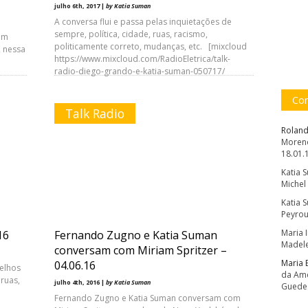
julho 6th, 2017 |
by Katia Suman
A conversa flui e passa pelas inquietações de
sempre, política, cidade, ruas, racismo,
em
politicamente correto, mudanças, etc. [mixcloud
 nessa
https://www.mixcloud.com/RadioEletrica/talk-
radio-diego-grando-e-katia-suman-050717/
Com
Talk Radio
Roland
Moreno
18.01.
Katia 
Michel
Katia 
Peyrou
Maria 
16
Fernando Zugno e Katia Suman
Madele
conversam com Miriam Spritzer –
Maria 
04.06.16
elhos
da Amé
ruas,
julho 4th, 2016 |
by Katia Suman
Guede
Fernando Zugno e Katia Suman conversam com