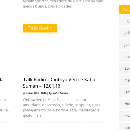
Miriam Spritzer, moradora de Nova York há pelo
menos 8 anos, sobre cidades,
Arq
ag
Talk Radio
jul
jun
ma
abr
la
Talk Radio – Cinthya Verri e Katia
ma
Suman – 12.01.16
jan
janeiro 12th, 2016 |
by Katia Suman
 com
Cinthya Verri e Katia Suman falam sobre
de
ansiedade, depressão, cidade, shopping, ruas,
etura,
planejamento, orla, Porto Alegre, meditação e
muito mais
no
ou