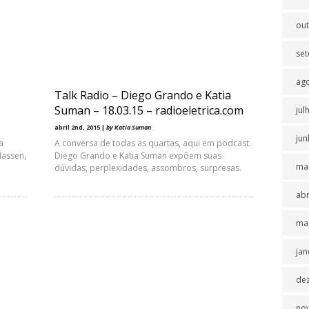
ou
se
ag
Talk Radio – Diego Grando e Katia
Suman – 18.03.15 – radioeletrica.com
jul
abril 2nd, 2015 |
by Katia Suman
jun
a
A conversa de todas as quartas, aqui em podcast.
assen,
Diego Grando e Katia Suman expõem suas
ma
dúvidas, perplexidades, assombros, surpresas.
abr
ma
jan
de
no