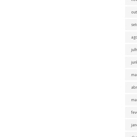
ou
se
ag
jul
jun
ma
abr
ma
fev
jan