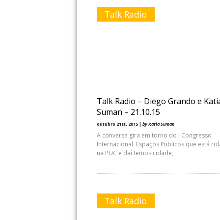
Talk Radio
Talk Radio – Diego Grando e Kati
Suman – 21.10.15
outubro 21st, 2015 |
by Katia Suman
A conversa gira em torno do I Congresso
Internacional Espaços Públicos que está ro
na PUC e daí temos cidade,
Talk Radio