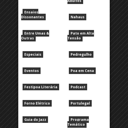
Adultos
Ensaios
Dissonantes
Nahaus
Entre Umas &
Pato em Alta
Outras
Tensão
Especiais
Pedregulho
Eventos
Poa em Cena
Festipoa Literária
Podcast
Forno Elétrico
Portulegal
Guia do Jazz
Programa
Temático