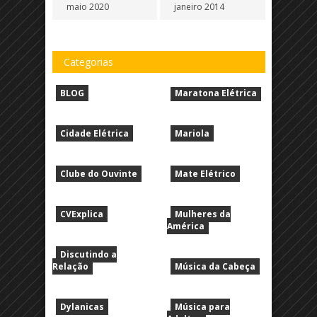
maio 2020
janeiro 2014
Categorias
BLOG
Maratona Elétrica
Cidade Elétrica
Mariola
Clube do Ouvinte
Mate Elétrico
CVExplica
Mulheres da
América
Discutindo a
Relação
Música da Cabeça
Dylanicas
Música para