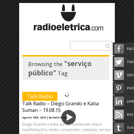
FA
"serviço
TWI
Browsing the
público"
Tag
VE
PIN
Talk Radio
LIN
Talk Radio – Diego Grando e Katia
Suman – 19.08.15
RSS
agosto 19th, 2015 |
by Katia Suman
Diego Grando e Katia Suman conversam sobre
TU
manifestações, mídia, consumidor, omissão, serviço