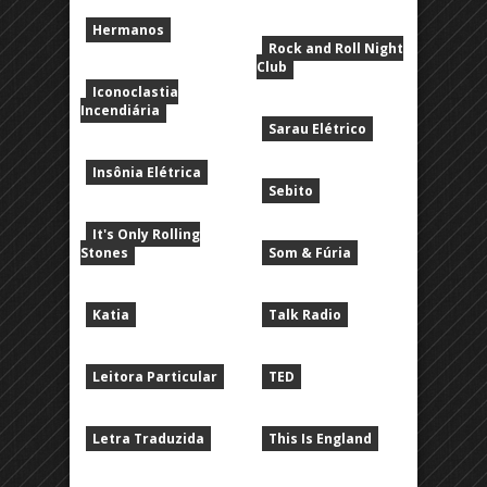
Hermanos
Rock and Roll Night
Club
Iconoclastia
Incendiária
Sarau Elétrico
Insônia Elétrica
Sebito
It's Only Rolling
Stones
Som & Fúria
Katia
Talk Radio
Leitora Particular
TED
Letra Traduzida
This Is England