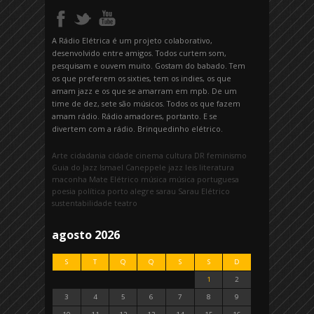
A Rádio Elétrica é um projeto colaborativo,
desenvolvido entre amigos. Todos curtem som,
pesquisam e ouvem muito. Gostam do babado. Tem
os que preferem os sixties, tem os indies, os que
amam jazz e os que se amarram em mpb. De um
time de dez, sete são músicos. Todos os que fazem
amam rádio. Rádio amadores, portanto. E se
divertem com a rádio. Brinquedinho elétrico.
Arte
cidadania
cidade
cinema
cultura
DR
feminismo
Guia do Jazz
Ismael Caneppele
jazz
leis
literatura
maconha
Mate Elétrico
música
música portuguesa
poesia
política
porto alegre
sarau
Sarau Elétrico
sustentabilidade
teatro
agosto 2026
S
T
Q
Q
S
S
D
1
2
3
4
5
6
7
8
9