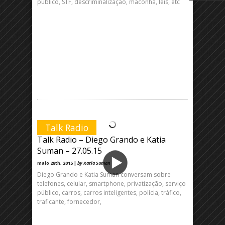
público, STF, descriminalização, maconha, leis, etc
Talk Radio
Talk Radio – Diego Grando e Katia
Suman – 27.05.15
maio 28th, 2015 |
by Katia Suman
Diego Grando e Katia Suman conversam sobre
telefones, celular, smartphone, privatização, serviço
público, carros, carros inteligentes, polícia, tráfico,
traficante, fornecedor,