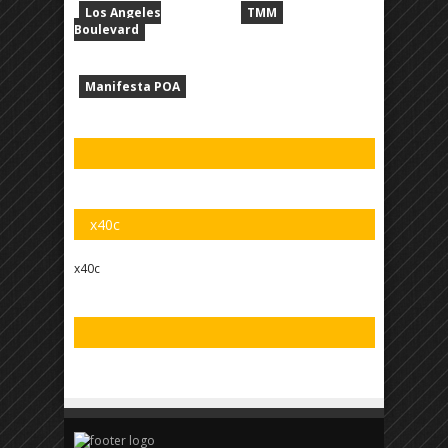
Los Angeles
TMM
Boulevard
Manifesta POA
x40c
x40c