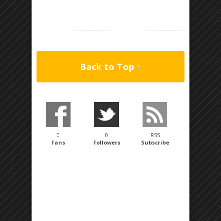
Back to Top ↑
0
0
RSS
Fans
Followers
Subscribe