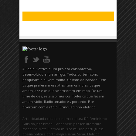
A Rádio Elétrica é um projeto colaborativo,
desenvolvido entre amigos. Todos curtem som,
pesquisam e ouvem muito. Gostam do babado. Tem
os que preferem os sixties, tem os indies, os que
amam jazz e os que se amarram em mpb. De um
time de dez, sete são músicos. Todos os que fazem
amam rádio. Rádio amadores, portanto. E se
divertem com a rádio. Brinquedinho elétrico.
Arte
cidadania
cidade
cinema
cultura
DR
feminismo
Guia do Jazz
Ismael Caneppele
jazz
leis
literatura
maconha
Mate Elétrico
música
música portuguesa
poesia
política
porto alegre
sarau
Sarau Elétrico