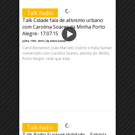
Talk Radio
Talk Cidade fala de ativismo urbano
com Carolina Soares da Minha Porto
Alegre- 17.07.15
julho 17th, 2015 |
by Katia Suman
Carol Bensimon, João Marcelo Osório e Katia Suman
conversam com Carolina Soares, ativista da Minha
Porto Alegre, rede que está
Talk Radio
Talk Radio Sustentabilidade – Fabíola