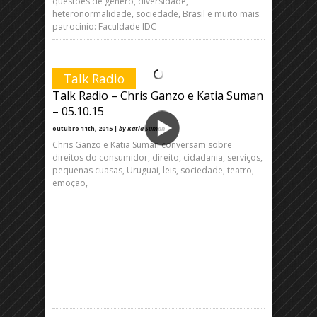
questões de gênero, diversidade,
heteronormalidade, sociedade, Brasil e muito mais.
patrocínio: Faculdade IDC
Talk Radio
Talk Radio – Chris Ganzo e Katia Suman
– 05.10.15
outubro 11th, 2015 |
by Katia Suman
Chris Ganzo e Katia Suman conversam sobre
direitos do consumidor, direito, cidadania, serviços,
pequenas cuasas, Uruguai, leis, sociedade, teatro,
emoção,