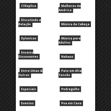
CVExplica
Mulheres da
América
Discutindo a
Relação
Música da Cabeça
Dylanicas
Música para
Adultos
Ensaios
Dissonantes
Nahaus
Entre Umas &
Pato em Alta
Outras
Tensão
Especiais
Pedregulho
Eventos
Poa em Cena