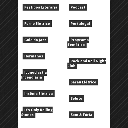
Festipoa Literária
Podcast
Forno Elétrico
Portulegal
Guia do Jazz
Programa
Temático
Hermanos
Rock and Roll Night
Club
Iconoclastia
Incendiária
Sarau Elétrico
Insônia Elétrica
Sebito
It's Only Rolling
Stones
Som & Fúria