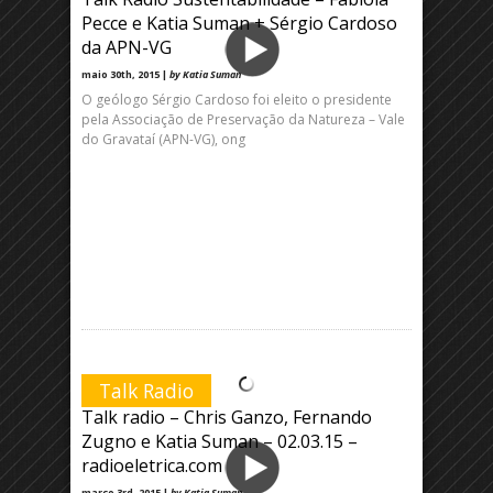
Pecce e Katia Suman + Sérgio Cardoso
da APN-VG
maio 30th, 2015 |
by Katia Suman
O geólogo Sérgio Cardoso foi eleito o presidente
pela Associação de Preservação da Natureza – Vale
do Gravataí (APN-VG), ong
Talk Radio
Talk radio – Chris Ganzo, Fernando
Zugno e Katia Suman – 02.03.15 –
radioeletrica.com
março 3rd, 2015 |
by Katia Suman