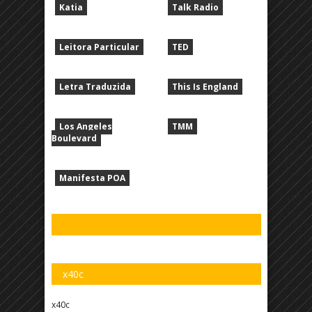
Katia
Talk Radio
Leitora Particular
TED
Letra Traduzida
This Is England
Los Angeles
TMM
Boulevard
Manifesta POA
x40c
x40c