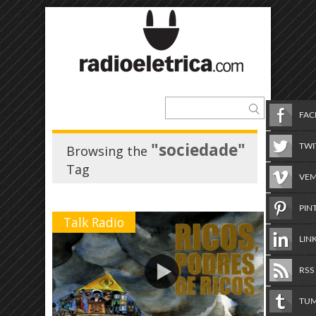
FA
"sociedade"
TWI
Browsing the
Tag
VE
PIN
Talk Radio
LIN
RSS
TU