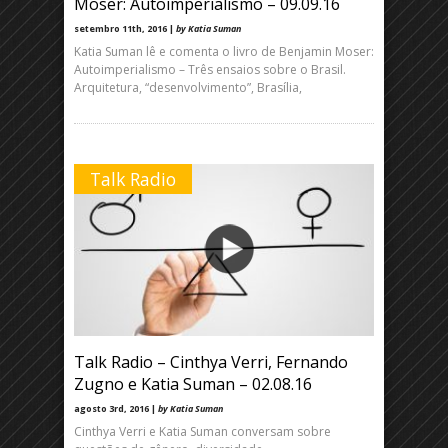
Moser: Autoimperialismo – 09.09.16
setembro 11th, 2016 |
by Katia Suman
Katia Suman lê e comenta o livro de Benjamin Moser:
Autoimperialismo – Três ensaios sobre o Brasil.
Arquitetura, “desenvolvimento”, Brasília,
Talk Radio
Talk Radio – Cinthya Verri, Fernando
Zugno e Katia Suman – 02.08.16
agosto 3rd, 2016 |
by Katia Suman
Cinthya Verri e Katia Suman conversam sobre