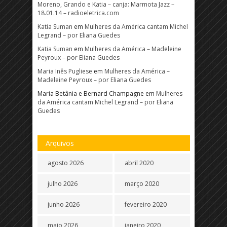
Moreno, Grando e Katia – canja: Marmota Jazz –
18.01.14 – radioeletrica.com
Katia Suman
em
Mulheres da América cantam Michel
Legrand – por Eliana Guedes
Katia Suman
em
Mulheres da América – Madeleine
Peyroux – por Eliana Guedes
Maria Inês Pugliese
em
Mulheres da América –
Madeleine Peyroux – por Eliana Guedes
Maria Betânia e Bernard Champagne
em
Mulheres
da América cantam Michel Legrand – por Eliana
Guedes
Arquivos
agosto 2026
abril 2020
julho 2026
março 2020
junho 2026
fevereiro 2020
maio 2026
janeiro 2020