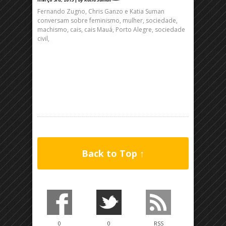
Fernando Zugno, Chris Ganzo e Katia Suman
conversam sobre feminismo, mulher, sociedade,
machismo, cais, cais Mauá, Porto Alegre, sociedade
civil,
Back to Top ↑
0
0
RSS