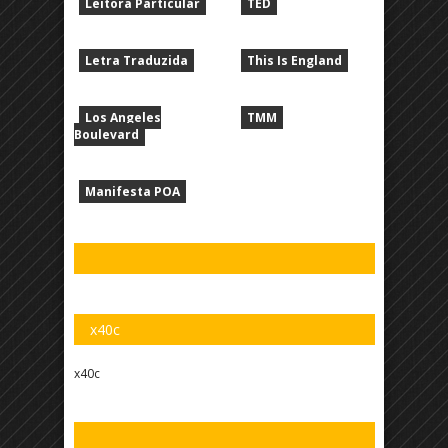
Leitora Particular
TED
Letra Traduzida
This Is England
Los Angeles
TMM
Boulevard
Manifesta POA
x40c
x40c