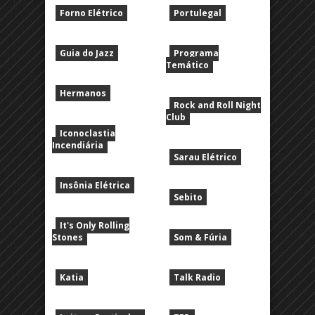
Forno Elétrico
Portulegal
Guia do Jazz
Programa
Temático
Hermanos
Rock and Roll Night
Club
Iconoclastia
Incendiária
Sarau Elétrico
Insônia Elétrica
Sebito
It's Only Rolling
Stones
Som & Fúria
Katia
Talk Radio