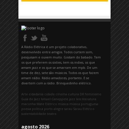
A Rádio Elétrica é um projeto colaborativo,
desenvolvido entre amigos. Todos curtem som,
pesquisam e ouvem muito. Gostam do babado. Tem
os que preferem os sixties, tem os indies, os que
amam jazz e os que se amarram em mpb. De um
time de dez, sete são músicos. Todos os que fazem
amam rádio. Rádio amadores, portanto. E se
divertem com a rádio. Brinquedinho elétrico.
Arte
cidadania
cidade
cinema
cultura
DR
feminismo
Guia do Jazz
Ismael Caneppele
jazz
leis
literatura
maconha
Mate Elétrico
música
música portuguesa
poesia
política
porto alegre
sarau
Sarau Elétrico
sustentabilidade
teatro
agosto 2026