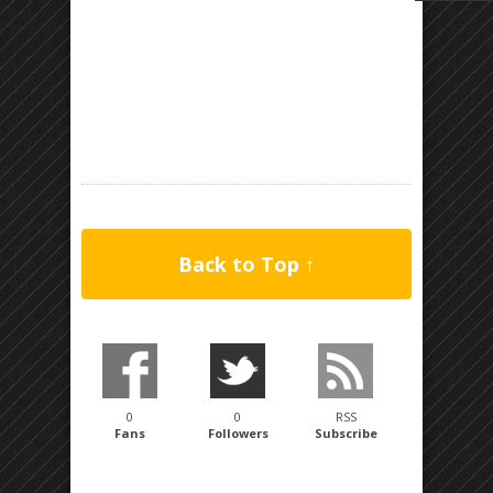
Back to Top ↑
0
0
RSS
Fans
Followers
Subscribe