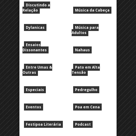
Discutindo a
Relação
Música da Cabeça
Dylanicas
Música para
Adultos
Ensaios
Dissonantes
Nahaus
Entre Umas &
Pato em Alta
Outras
Tensão
Especiais
Pedregulho
Eventos
Poa em Cena
Festipoa Literária
Podcast