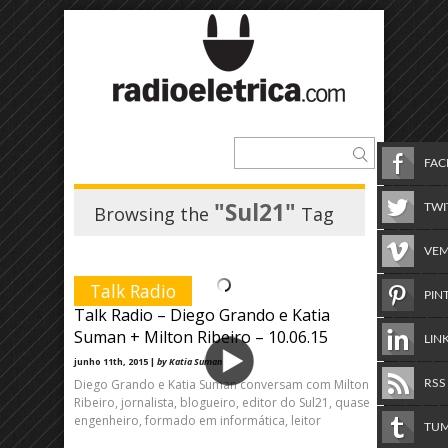
FA
"Sul21"
TWI
Browsing the
Tag
VE
Talk Radio
PIN
Talk Radio – Diego Grando e Katia
Suman + Milton Ribeiro – 10.06.15
LIN
junho 11th, 2015 |
by Katia Suman
Diego Grando e Katia Suman conversam com Milton
RSS
Ribeiro, jornalista, blogueiro, editor do Sul21, quase
engenheiro, formado em informática, leitor
TU