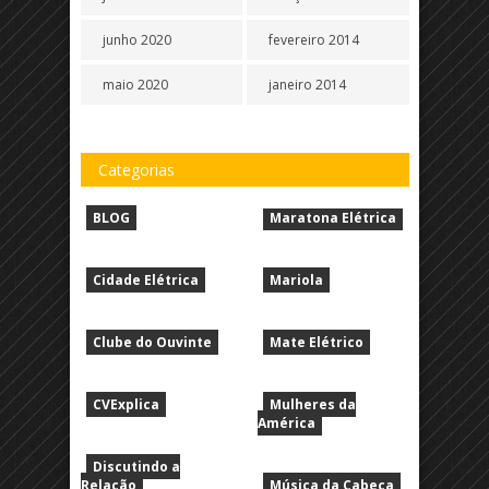
junho 2020
fevereiro 2014
maio 2020
janeiro 2014
Categorias
BLOG
Maratona Elétrica
Cidade Elétrica
Mariola
Clube do Ouvinte
Mate Elétrico
CVExplica
Mulheres da
América
Discutindo a
Relação
Música da Cabeça