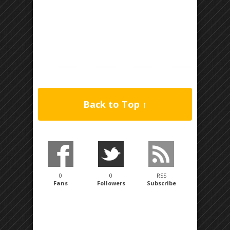
Back to Top ↑
0
0
RSS
Fans
Followers
Subscribe