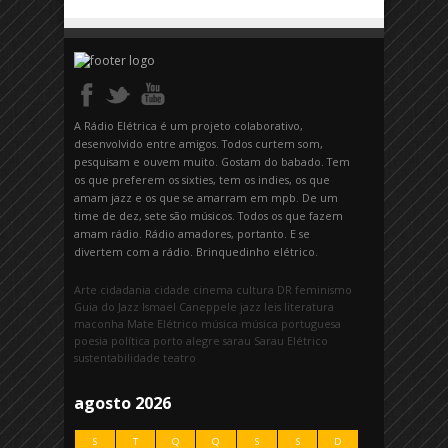
A Rádio Elétrica é um projeto colaborativo,
desenvolvido entre amigos. Todos curtem som,
pesquisam e ouvem muito. Gostam do babado. Tem
os que preferem os sixties, tem os indies, os que
amam jazz e os que se amarram em mpb. De um
time de dez, sete são músicos. Todos os que fazem
amam rádio. Rádio amadores, portanto. E se
divertem com a rádio. Brinquedinho elétrico.
Arte
cidadania
cidade
cinema
cultura
DR
feminismo
Guia do Jazz
Ismael Caneppele
jazz
leis
literatura
maconha
Mate Elétrico
música
música portuguesa
poesia
política
porto alegre
sarau
Sarau Elétrico
sustentabilidade
teatro
agosto 2026
S
T
Q
Q
S
S
D