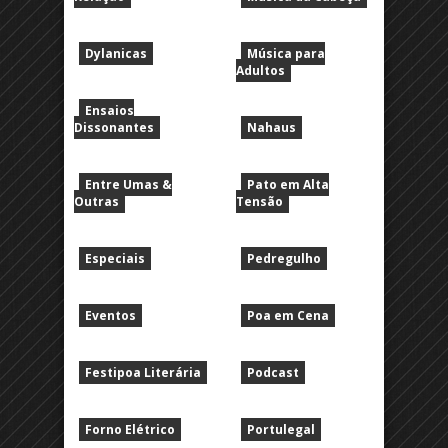
Dylanicas
Música para
Adultos
Ensaios
Dissonantes
Nahaus
Entre Umas &
Pato em Alta
Outras
Tensão
Especiais
Pedregulho
Eventos
Poa em Cena
Festipoa Literária
Podcast
Forno Elétrico
Portulegal