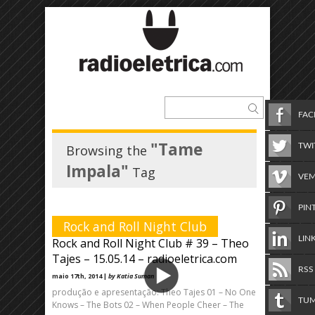
FA
"Tame
TWI
Browsing the
Impala"
Tag
VE
PIN
Rock and Roll Night Club
LIN
Rock and Roll Night Club # 39 – Theo
Tajes – 15.05.14 – radioeletrica.com
RSS
maio 17th, 2014 |
by Katia Suman
produção e apresentação: Theo Tajes 01 – No One
TU
Knows – The Bots 02 – When People Cheer – The