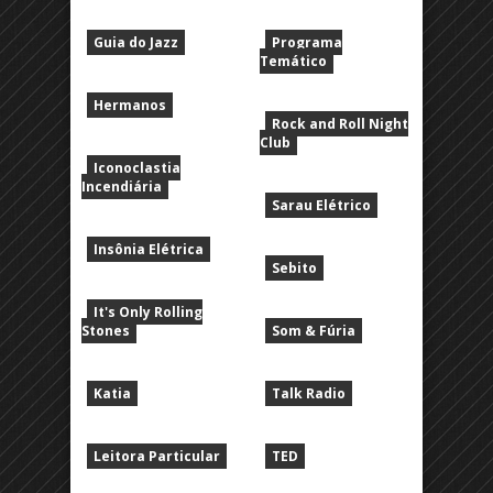
Guia do Jazz
Programa
Temático
Hermanos
Rock and Roll Night
Club
Iconoclastia
Incendiária
Sarau Elétrico
Insônia Elétrica
Sebito
It's Only Rolling
Stones
Som & Fúria
Katia
Talk Radio
Leitora Particular
TED