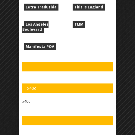
Letra Traduzida
This Is England
Los Angeles
TMM
Boulevard
Manifesta POA
x40c
x40c