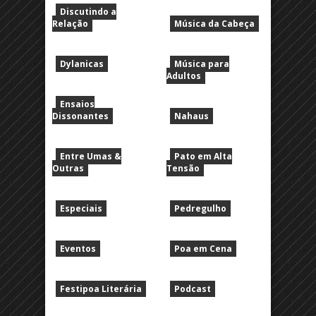
Discutindo a
Relação
Música da Cabeça
Dylanicas
Música para
Adultos
Ensaios
Dissonantes
Nahaus
Entre Umas &
Pato em Alta
Outras
Tensão
Especiais
Pedregulho
Eventos
Poa em Cena
Festipoa Literária
Podcast