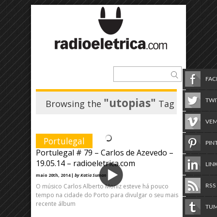
FA
"utopias"
TWI
Browsing the
Tag
VE
Portulegal
PIN
Portulegal # 79 – Carlos de Azevedo –
19.05.14 – radioeletrica.com
LIN
maio 20th, 2014 |
by Katia Suman
O músico Carlos Alberto Moniz esteve há pouco
RSS
tempo na cidade do Porto para divulgar o seu mais
recente álbum
TU