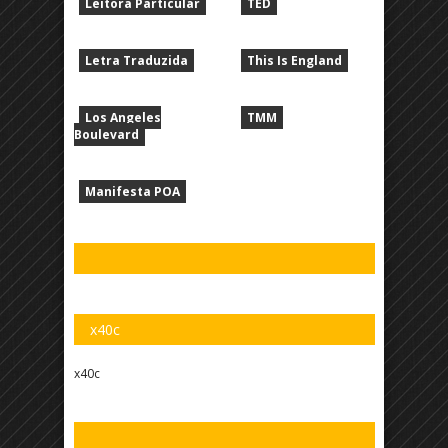
Leitora Particular
TED
Letra Traduzida
This Is England
Los Angeles
TMM
Boulevard
Manifesta POA
x40c
x40c