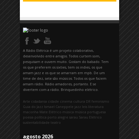
A Rádio Elétrica é um projeto colaborativo,
desenvolvido entre amigos. Todos curtem som,
pesquisam e ouvem muito. Gostam do babado. Tem
os que preferem os sixties, tem os indies, os que
amam jazz e os que se amarram em mpb. De um
time de dez, sete são músicos. Todos os que fazem
amam rádio. Rádio amadores, portanto. E se
divertem com a rádio. Brinquedinho elétrico.
Arte
cidadania
cidade
cinema
cultura
DR
feminismo
Guia do Jazz
Ismael Caneppele
jazz
leis
literatura
maconha
Mate Elétrico
música
música portuguesa
poesia
política
porto alegre
sarau
Sarau Elétrico
sustentabilidade
teatro
agosto 2026