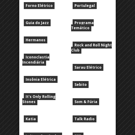
Forno Elétrico
Portulegal
Guia do Jazz
Programa
Temático
Hermanos
Rock and Roll Night
Club
Iconoclastia
Incendiária
Sarau Elétrico
Insônia Elétrica
Sebito
It's Only Rolling
Stones
Som & Fúria
Katia
Talk Radio