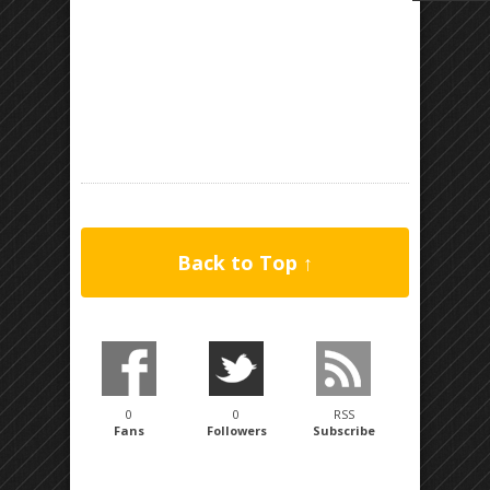
Back to Top ↑
0
0
RSS
Fans
Followers
Subscribe