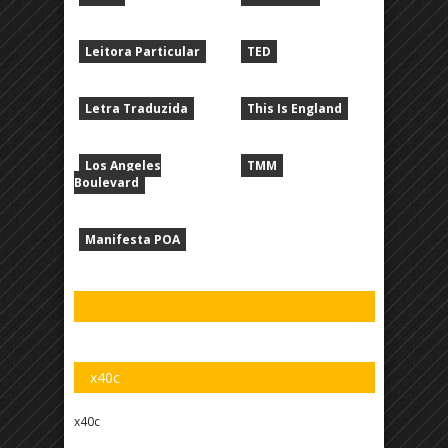
Leitora Particular
TED
Letra Traduzida
This Is England
Los Angeles
TMM
Boulevard
Manifesta POA
x40c
x40c