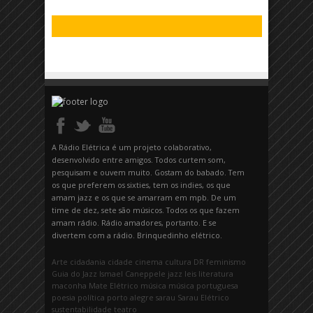
A Rádio Elétrica é um projeto colaborativo,
desenvolvido entre amigos. Todos curtem som,
pesquisam e ouvem muito. Gostam do babado. Tem
os que preferem os sixties, tem os indies, os que
amam jazz e os que se amarram em mpb. De um
time de dez, sete são músicos. Todos os que fazem
amam rádio. Rádio amadores, portanto. E se
divertem com a rádio. Brinquedinho elétrico.
Arte
cidadania
cidade
cinema
cultura
DR
feminismo
Guia do Jazz
Ismael Caneppele
jazz
leis
literatura
maconha
Mate Elétrico
música
música portuguesa
poesia
política
porto alegre
sarau
Sarau Elétrico
sustentabilidade
teatro