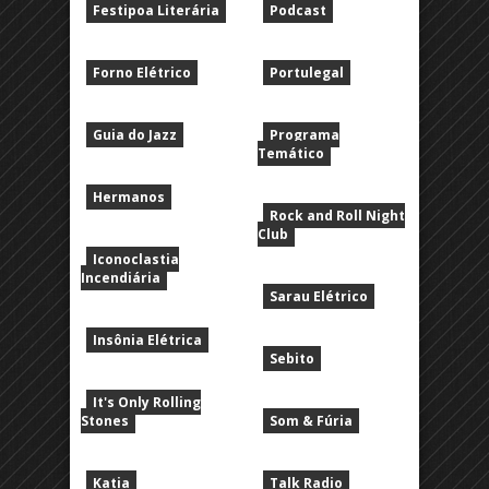
Festipoa Literária
Podcast
Forno Elétrico
Portulegal
Guia do Jazz
Programa
Temático
Hermanos
Rock and Roll Night
Club
Iconoclastia
Incendiária
Sarau Elétrico
Insônia Elétrica
Sebito
It's Only Rolling
Stones
Som & Fúria
Katia
Talk Radio