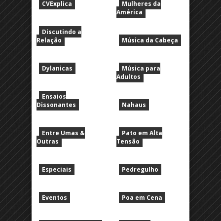
CVExplica
Mulheres da
América
Discutindo a
Relação
Música da Cabeça
Dylanicas
Música para
Adultos
Ensaios
Dissonantes
Nahaus
Entre Umas &
Pato em Alta
Outras
Tensão
Especiais
Pedregulho
Eventos
Poa em Cena