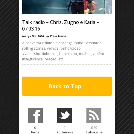
Talk radio – Chris, Zugno e Katia –
07.03.16
março 8th, 2016 |
by Katia Suman
A conversa é fluida e abrange muitos assuntos:
rolling stones, velhice, velho/idoso,
#vaitershortinhosim!, feminismo, mulher, violência,
insegurança, reação, etc
Back to Top ↑
0
0
RSS
Fans
Followers
Subscribe