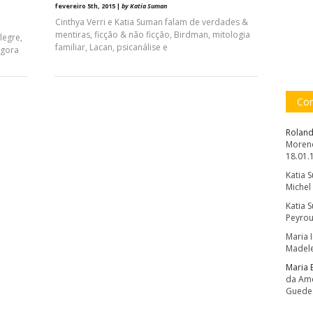
fevereiro 5th, 2015 |
by Katia Suman
Cinthya Verri e Katia Suman falam de verdades &
mentiras, ficção & não ficção, Birdman, mitologia
legre,
familiar, Lacan, psicanálise e
agora
Com
Roland
Moreno
18.01.
Katia 
Michel
Katia 
Peyrou
Maria 
Madele
Maria 
da Amé
Guede