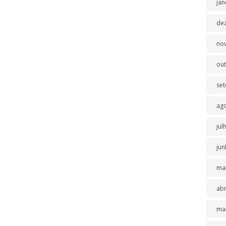
jan
de
no
ou
se
ag
jul
jun
ma
abr
ma