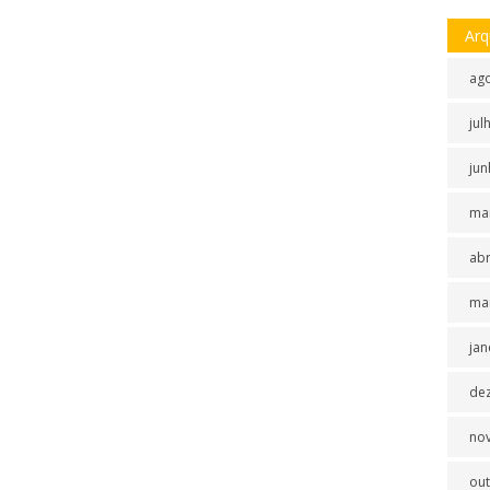
Arq
ag
jul
jun
ma
abr
ma
jan
de
no
ou