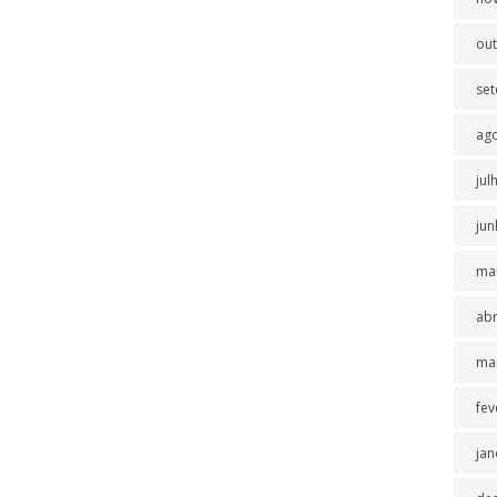
ou
se
ag
jul
jun
ma
abr
ma
fev
jan