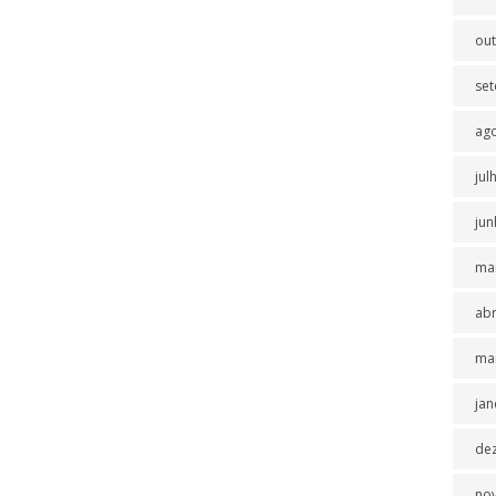
ou
se
ag
jul
jun
ma
abr
ma
jan
de
no