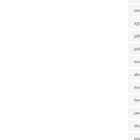
se
ag
jul
jun
ma
abr
ma
fev
jan
de
no