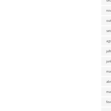
de
no
ou
se
ag
jul
jun
ma
abr
ma
fev