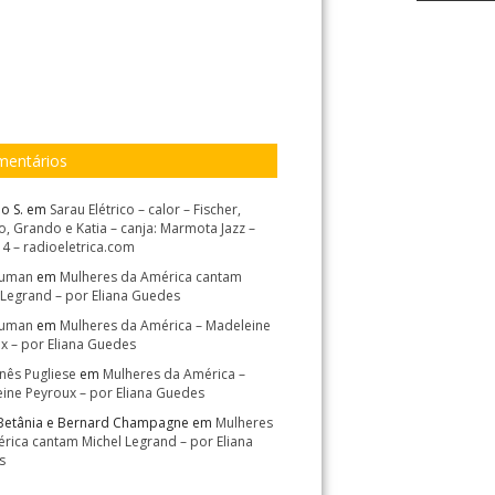
entários
o S.
em
Sarau Elétrico – calor – Fischer,
, Grando e Katia – canja: Marmota Jazz –
14 – radioeletrica.com
Suman
em
Mulheres da América cantam
 Legrand – por Eliana Guedes
Suman
em
Mulheres da América – Madeleine
x – por Eliana Guedes
Inês Pugliese
em
Mulheres da América –
ine Peyroux – por Eliana Guedes
Betânia e Bernard Champagne
em
Mulheres
rica cantam Michel Legrand – por Eliana
s