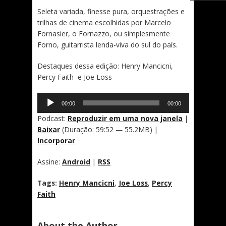
Seleta variada, finesse pura, orquestrações e
trilhas de cinema escolhidas por Marcelo
Fornasier, o Fornazzo, ou simplesmente
Forno, guitarrista lenda-viva do sul do país.
Destaques dessa edição: Henry Mancicni,
Percy Faith e Joe Loss
Tocador
00:00
00:00
de
áudio
Podcast:
Reproduzir em uma nova janela
|
Baixar
(Duração: 59:52 — 55.2MB) |
Incorporar
Assine:
Android
|
RSS
Tags:
Henry Mancicni
,
Joe Loss
,
Percy
Faith
About the Author