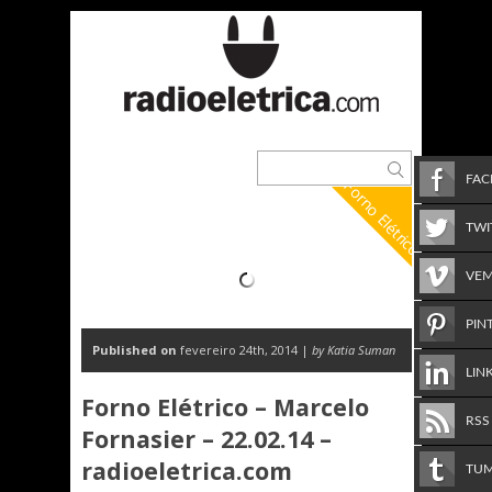
FA
Forno Elétrico
TWI
VE
PIN
Published on
fevereiro 24th, 2014 |
by Katia Suman
LIN
Forno Elétrico – Marcelo
RSS
Fornasier – 22.02.14 –
radioeletrica.com
TU