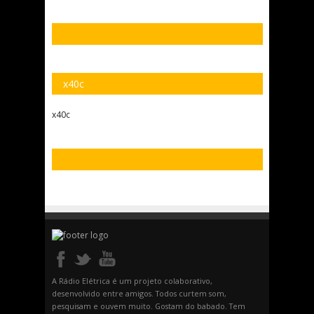
x40c
x40c
A Rádio Elétrica é um projeto colaborativo,
desenvolvido entre amigos. Todos curtem som,
pesquisam e ouvem muito. Gostam do babado. Tem