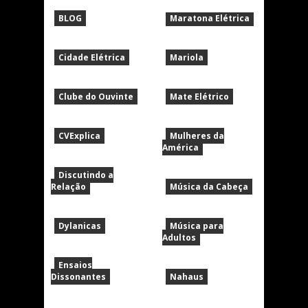
BLOG
Maratona Elétrica
Cidade Elétrica
Mariola
Clube do Ouvinte
Mate Elétrico
CVExplica
Mulheres da
América
Discutindo a
Relação
Música da Cabeça
Dylanicas
Música para
Adultos
Ensaios
Dissonantes
Nahaus