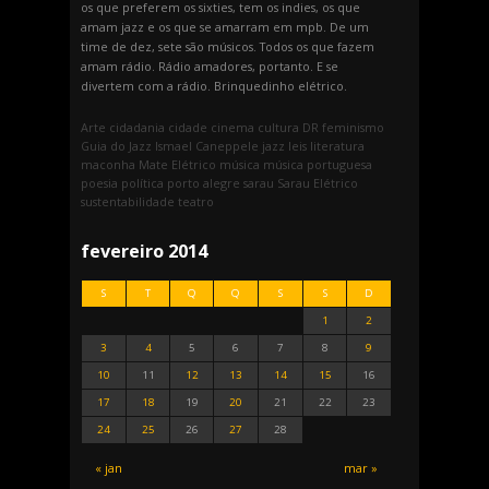
os que preferem os sixties, tem os indies, os que
amam jazz e os que se amarram em mpb. De um
time de dez, sete são músicos. Todos os que fazem
amam rádio. Rádio amadores, portanto. E se
divertem com a rádio. Brinquedinho elétrico.
Arte
cidadania
cidade
cinema
cultura
DR
feminismo
Guia do Jazz
Ismael Caneppele
jazz
leis
literatura
maconha
Mate Elétrico
música
música portuguesa
poesia
política
porto alegre
sarau
Sarau Elétrico
sustentabilidade
teatro
fevereiro 2014
S
T
Q
Q
S
S
D
1
2
3
4
5
6
7
8
9
10
11
12
13
14
15
16
17
18
19
20
21
22
23
24
25
26
27
28
« jan
mar »