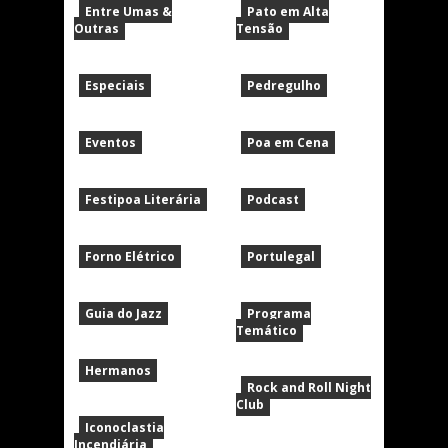
Entre Umas &
Pato em Alta
Outras
Tensão
Especiais
Pedregulho
Eventos
Poa em Cena
Festipoa Literária
Podcast
Forno Elétrico
Portulegal
Guia do Jazz
Programa
Temático
Hermanos
Rock and Roll Night
Club
Iconoclastia
Incendiária