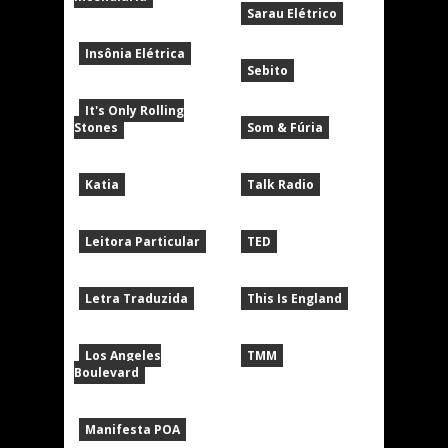
Sarau Elétrico
Insônia Elétrica
Sebito
It's Only Rolling
Stones
Som & Fúria
Katia
Talk Radio
Leitora Particular
TED
Letra Traduzida
This Is England
Los Angeles
TMM
Boulevard
Manifesta POA