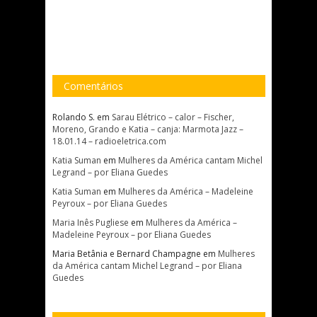
Comentários
Rolando S.
em
Sarau Elétrico – calor – Fischer,
Moreno, Grando e Katia – canja: Marmota Jazz –
18.01.14 – radioeletrica.com
Katia Suman
em
Mulheres da América cantam Michel
Legrand – por Eliana Guedes
Katia Suman
em
Mulheres da América – Madeleine
Peyroux – por Eliana Guedes
Maria Inês Pugliese
em
Mulheres da América –
Madeleine Peyroux – por Eliana Guedes
Maria Betânia e Bernard Champagne
em
Mulheres
da América cantam Michel Legrand – por Eliana
Guedes