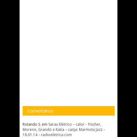
Comentários
Rolando S.
em
Sarau Elétrico – calor – Fischer,
Moreno, Grando e Katia – canja: Marmota Jazz –
18.01.14 – radioeletrica.com