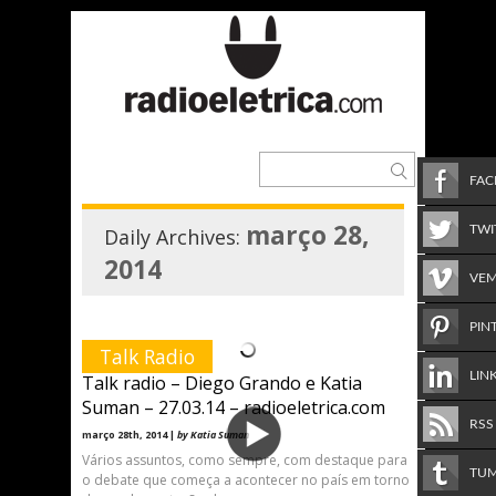
FA
março 28,
TWI
Daily Archives:
2014
VE
PIN
Talk Radio
LIN
Talk radio – Diego Grando e Katia
Suman – 27.03.14 – radioeletrica.com
RSS
março 28th, 2014 |
by Katia Suman
Vários assuntos, como sempre, com destaque para
TU
o debate que começa a acontecer no país em torno