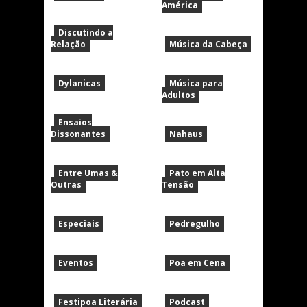
América
Discutindo a
Relação
Música da Cabeça
Dylanicas
Música para
Adultos
Ensaios
Dissonantes
Nahaus
Entre Umas &
Pato em Alta
Outras
Tensão
Especiais
Pedregulho
Eventos
Poa em Cena
Festipoa Literária
Podcast