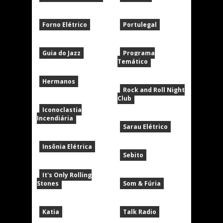
Forno Elétrico
Portulegal
Guia do Jazz
Programa
Temático
Hermanos
Rock and Roll Night
Club
Iconoclastia
Incendiária
Sarau Elétrico
Insônia Elétrica
Sebito
It's Only Rolling
Stones
Som & Fúria
Katia
Talk Radio