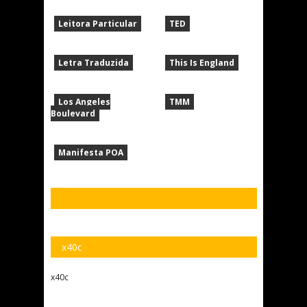
Leitora Particular
TED
Letra Traduzida
This Is England
Los Angeles
TMM
Boulevard
Manifesta POA
x40c
x40c