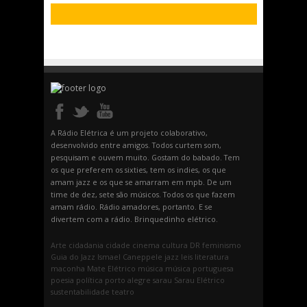
A Rádio Elétrica é um projeto colaborativo,
desenvolvido entre amigos. Todos curtem som,
pesquisam e ouvem muito. Gostam do babado. Tem
os que preferem os sixties, tem os indies, os que
amam jazz e os que se amarram em mpb. De um
time de dez, sete são músicos. Todos os que fazem
amam rádio. Rádio amadores, portanto. E se
divertem com a rádio. Brinquedinho elétrico.
Arte
cidadania
cidade
cinema
cultura
DR
feminismo
Guia do Jazz
Ismael Caneppele
jazz
leis
literatura
maconha
Mate Elétrico
música
música portuguesa
poesia
política
porto alegre
sarau
Sarau Elétrico
sustentabilidade
teatro