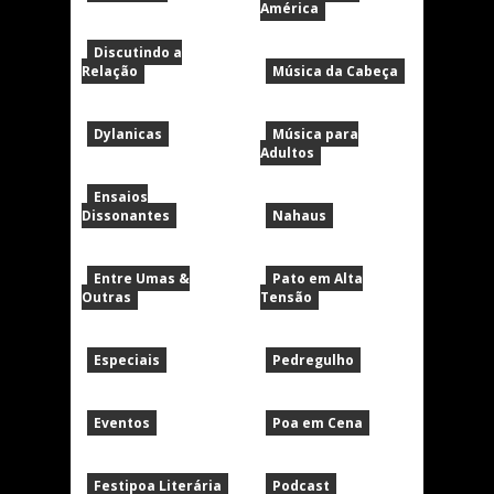
América
Discutindo a
Relação
Música da Cabeça
Dylanicas
Música para
Adultos
Ensaios
Dissonantes
Nahaus
Entre Umas &
Pato em Alta
Outras
Tensão
Especiais
Pedregulho
Eventos
Poa em Cena
Festipoa Literária
Podcast