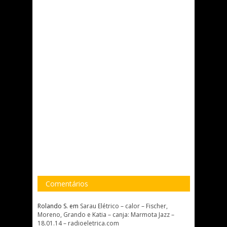
Comentários
Rolando S.
em
Sarau Elétrico – calor – Fischer,
Moreno, Grando e Katia – canja: Marmota Jazz –
18.01.14 – radioeletrica.com