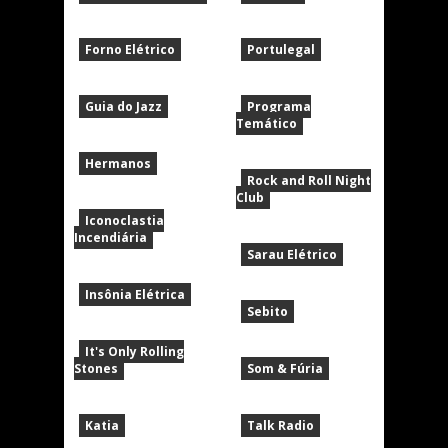
Forno Elétrico
Portulegal
Guia do Jazz
Programa
Temático
Hermanos
Rock and Roll Night
Club
Iconoclastia
Incendiária
Sarau Elétrico
Insônia Elétrica
Sebito
It's Only Rolling
Stones
Som & Fúria
Katia
Talk Radio