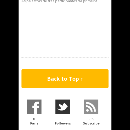
As palestras de três participantes da primeira
Back to Top ↑
0
0
RSS
Fans
Followers
Subscribe