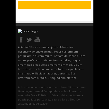
A Rádio Elétrica é um projeto colaborativo,
desenvolvido entre amigos. Todos curtem som,
pesquisam e ouvem muito. Gostam do babado. Tem
os que preferem os sixties, tem os indies, os que
amam jazz e os que se amarram em mpb. De um
time de dez, sete são músicos. Todos os que fazem
amam rádio. Rádio amadores, portanto. E se
divertem com a rádio. Brinquedinho elétrico.
Arte
cidadania
cidade
cinema
cultura
DR
feminismo
Guia do Jazz
Ismael Caneppele
jazz
leis
literatura
maconha
Mate Elétrico
música
música portuguesa
poesia
política
porto alegre
sarau
Sarau Elétrico
sustentabilidade
teatro