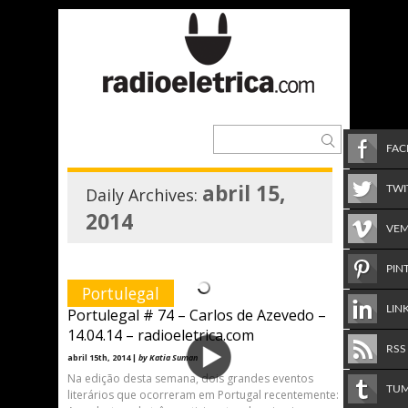
FA
abril 15,
TWI
Daily Archives:
2014
VE
PIN
Portulegal
LIN
Portulegal # 74 – Carlos de Azevedo –
14.04.14 – radioeletrica.com
RSS
abril 15th, 2014 |
by Katia Suman
Na edição desta semana, dois grandes eventos
TU
literários que ocorreram em Portugal recentemente: