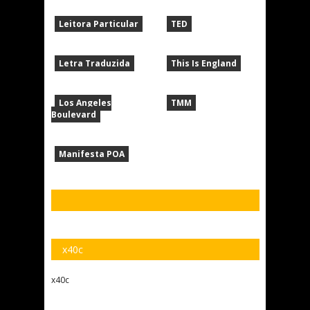
Leitora Particular
TED
Letra Traduzida
This Is England
Los Angeles
TMM
Boulevard
Manifesta POA
x40c
x40c