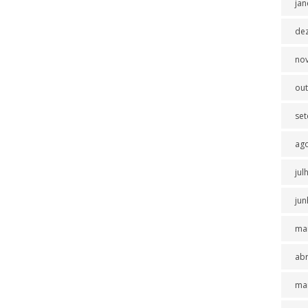
jan
de
no
ou
se
ag
jul
jun
ma
abr
ma