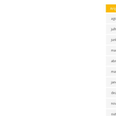
Arq
ag
jul
jun
ma
abr
ma
jan
de
no
ou