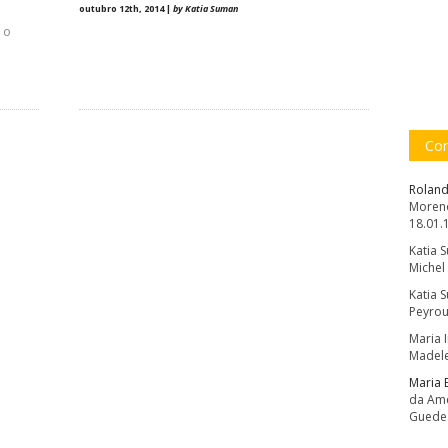
outubro 12th, 2014 |
by Katia Suman
 o
Com
Roland
Moreno
18.01.
Katia 
Michel
Katia 
Peyrou
Maria 
Madele
Maria 
da Amé
Guede