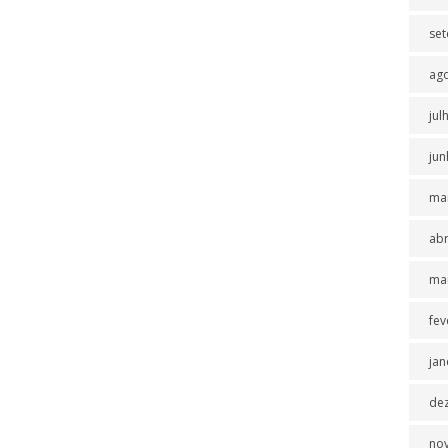
se
ag
jul
jun
ma
abr
ma
fev
jan
de
no