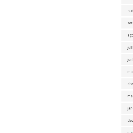
ou
se
ag
jul
jun
ma
abr
ma
jan
de
no