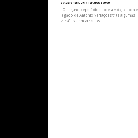
outubro 12th, 2014 |
by Katia Suman
O segundo episódio sobre a vida, a obra e
legado de António Variações traz algumas
versões, com arranjos