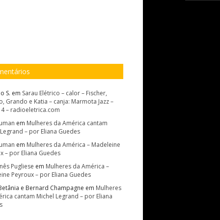
entários
o S.
em
Sarau Elétrico – calor – Fischer,
, Grando e Katia – canja: Marmota Jazz –
14 – radioeletrica.com
Suman
em
Mulheres da América cantam
 Legrand – por Eliana Guedes
Suman
em
Mulheres da América – Madeleine
x – por Eliana Guedes
Inês Pugliese
em
Mulheres da América –
ine Peyroux – por Eliana Guedes
Betânia e Bernard Champagne
em
Mulheres
rica cantam Michel Legrand – por Eliana
s