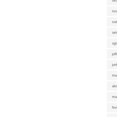
de
no
ou
se
ag
jul
jun
ma
abr
ma
fev