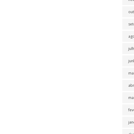
ou
se
ag
jul
jun
ma
abr
ma
fev
jan