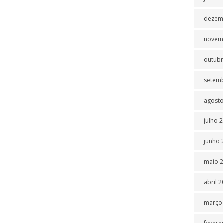
dezem
novem
outubr
setem
agosto
julho 
junho 
maio 
abril 
março
fevere