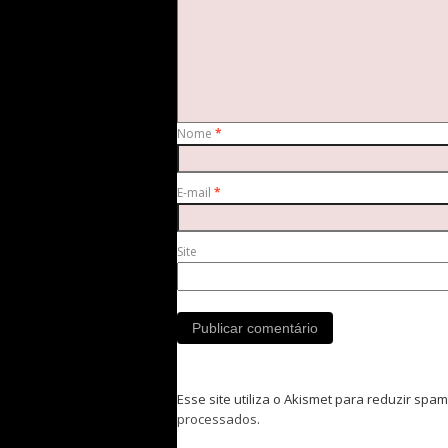
Nome
*
E-mail
*
Site
Esse site utiliza o Akismet para reduzir spam
processados
.