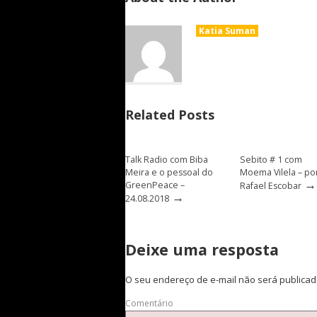
Katia Suman
Related Posts
Talk Radio com Biba
Sebito # 1 com
Meira e o pessoal do
Moema Vilela – po
→
GreenPeace –
Rafael Escobar
→
24.08.2018
Deixe uma resposta
O seu endereço de e-mail não será publicad
Comentário