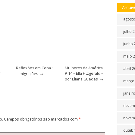
Arquiv
agosto
julho 
junho 
maio 
Reflexões em Cena 1
Mulheres da América
abril 
→
r
# 14 – Ella Fitzgerald –
– Imigrações
→
por Eliana Guedes
março
janeir
dezem
novem
o.
Campos obrigatórios são marcados com
*
outubr