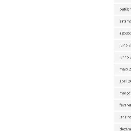
outubr
setem
agosto
julho 
junho 
maio 
abril 
março
fevere
janeir
dezem