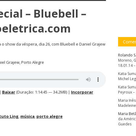
cial – Bluebell –
oeletrica.com
Comen
 o show da véspera, dia 26, com Bluebell e Daniel Grajew
Rolando S
Moreno, Gr
aniel Grajew, Porto Alegre
18.01.14 –
Katia Sum
Michel Le
Katia Sum
|
Baixar
(Duração: 1:14:45 — 34.2MB) |
Incorporar
Peyroux –
Maria Inês
Madeleine
Maria Bet
tuto Ling
,
música
,
porto alegre
da Améric
Guedes