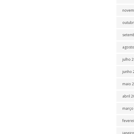
novem
outubr
setem
agosto
julho 
junho 
maio 
abril 
março
fevere
janeir