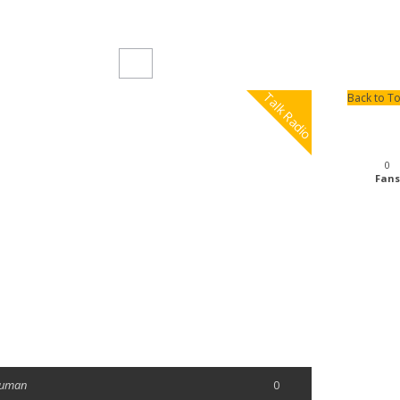
Talk Radio
Back to T
0
Fans
Suman
0