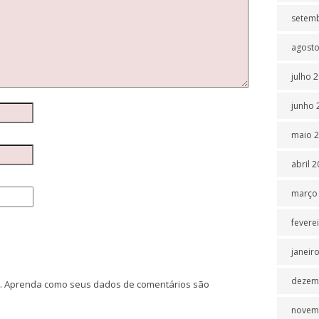
setem
agosto
julho 
junho 
maio 
abril 
março
fevere
janeir
dezem
.
Aprenda como seus dados de comentários são
novem