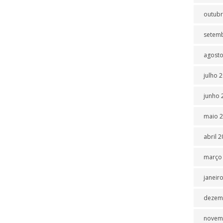
outubr
setem
agosto
julho 
junho 
maio 
abril 
março
janeir
dezem
novem