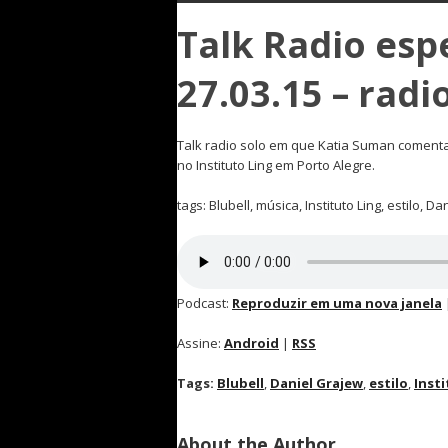
Talk Radio espe
27.03.15 – radi
Talk radio solo em que Katia Suman comenta
no Instituto Ling em Porto Alegre.
tags: Blubell, música, Instituto Ling, estilo, D
Podcast:
Reproduzir em uma nova janela
Assine:
Android
|
RSS
Tags:
Blubell
,
Daniel Grajew
,
estilo
,
Insti
About the Author