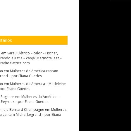
tários
.
em
Sarau Elétrico – calor – Fischer,
ando e Katia – canja: Marmota Jazz –
 radioeletrica.com
an
em
Mulheres da América cantam
grand – por Eliana Guedes
an
em
Mulheres da América – Madeleine
 por Eliana Guedes
 Pugliese
em
Mulheres da América –
 Peyroux – por Eliana Guedes
ânia e Bernard Champagne
em
Mulheres
a cantam Michel Legrand – por Eliana