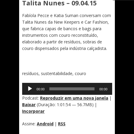
Talita Nunes – 09.04.15
Fabíola Pecce e Katia Suman conversam com
Talita Nunes da New Keepers e Car Fashion,
que fabrica capas de bancos e bags para
instrumentos com couro reconstituído,
elaborado a partir de resíduos, sobras de
couro dispensados pela indústria calçadista.
resíduos, sustentabilidade, couro
Tocador
00:00
00:00
de
áudio
Podcast:
Reproduzir em uma nova janela
|
Baixar
(Duração: 1:01:54 — 56.7MB) |
Incorporar
Assine:
Android
|
RSS