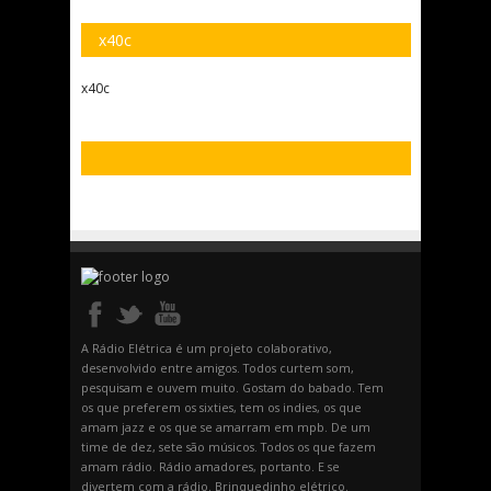
x40c
x40c
A Rádio Elétrica é um projeto colaborativo,
desenvolvido entre amigos. Todos curtem som,
pesquisam e ouvem muito. Gostam do babado. Tem
os que preferem os sixties, tem os indies, os que
amam jazz e os que se amarram em mpb. De um
time de dez, sete são músicos. Todos os que fazem
amam rádio. Rádio amadores, portanto. E se
divertem com a rádio. Brinquedinho elétrico.