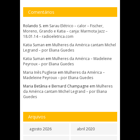
Comentários
Rolando S.
em
Sarau Elétrico – calor – Fischer,
Moreno, Grando e Katia – canja: Marmota Jazz –
18.01.14 – radioeletrica.com
Katia Suman
em
Mulheres da América cantam Michel
Legrand – por Eliana Guedes
Katia Suman
em
Mulheres da América – Madeleine
Peyroux – por Eliana Guedes
Maria Inês Pugliese
em
Mulheres da América –
Madeleine Peyroux – por Eliana Guedes
Maria Betânia e Bernard Champagne
em
Mulheres
da América cantam Michel Legrand – por Eliana
Guedes
Arquivos
agosto 2026
abril 2020