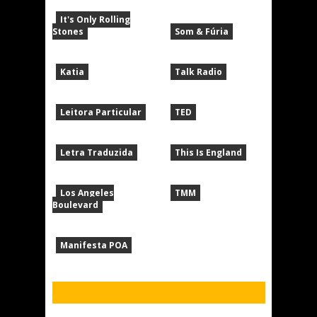
It's Only Rolling
Stones
Som & Fúria
Katia
Talk Radio
Leitora Particular
TED
Letra Traduzida
This Is England
Los Angeles
TMM
Boulevard
Manifesta POA