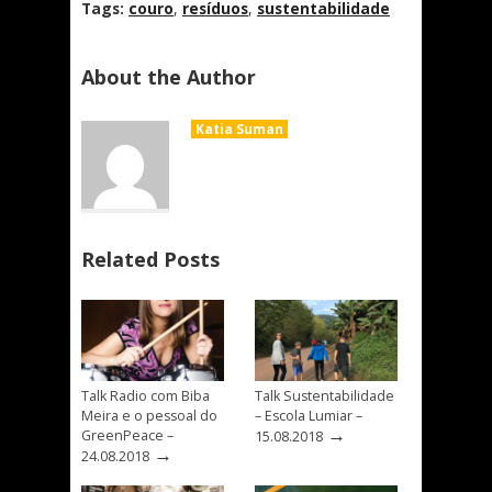
Tags:
couro
,
resíduos
,
sustentabilidade
About the Author
Katia Suman
Related Posts
Talk Radio com Biba
Talk Sustentabilidade
Meira e o pessoal do
– Escola Lumiar –
→
GreenPeace –
15.08.2018
→
24.08.2018