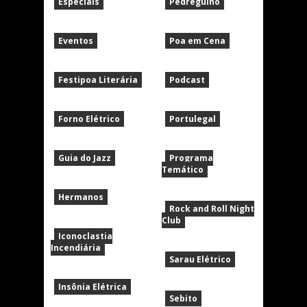
Especiais
Pedregulho
Eventos
Poa em Cena
Festipoa Literária
Podcast
Forno Elétrico
Portulegal
Guia do Jazz
Programa
Temático
Hermanos
Rock and Roll Night
Club
Iconoclastia
Incendiária
Sarau Elétrico
Insônia Elétrica
Sebito