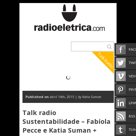
FA
Talk Radio
TWI
VE
PIN
Published on
abril 14th, 2015 |
by Katia Suman
LIN
Talk radio
RSS
Sustentabilidade – Fabíola
Pecce e Katia Suman +
TU