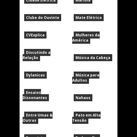
Cidade Elétrica
Mariola
Clube do Ouvinte
Mate Elétrico
CVExplica
Mulheres da
América
Discutindo a
Relação
Música da Cabeça
Dylanicas
Música para
Adultos
Ensaios
Dissonantes
Nahaus
Entre Umas &
Pato em Alta
Outras
Tensão