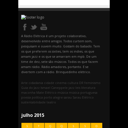
A Rádio Elétrica é um projeto colaborativo,
desenvolvido entre amigos. Todos curtem som,
pesquisam e ouvem muito. Gostam do babado. Tem
os que preferem os sixties, tem os indies, os que
amam jazz e os que se amarram em mpb. De um
time de dez, sete são músicos. Todos os que fazem
amam rádio. Rádio amadores, portanto. E se
divertem com a rádio. Brinquedinho elétrico.
Arte
cidadania
cidade
cinema
cultura
DR
feminismo
Guia do Jazz
Ismael Caneppele
jazz
leis
literatura
maconha
Mate Elétrico
música
música portuguesa
poesia
política
porto alegre
sarau
Sarau Elétrico
sustentabilidade
teatro
julho 2015
S
T
Q
Q
S
S
D