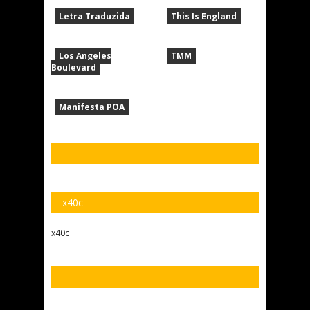
Letra Traduzida
This Is England
Los Angeles
TMM
Boulevard
Manifesta POA
x40c
x40c