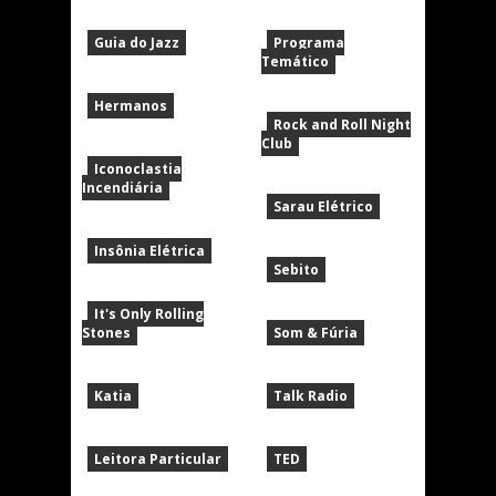
Guia do Jazz
Programa
Temático
Hermanos
Rock and Roll Night
Club
Iconoclastia
Incendiária
Sarau Elétrico
Insônia Elétrica
Sebito
It's Only Rolling
Stones
Som & Fúria
Katia
Talk Radio
Leitora Particular
TED