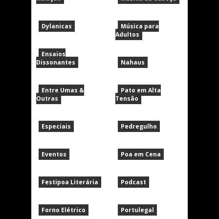
Dylanicas
Música para
Adultos
Ensaios
Dissonantes
Nahaus
Entre Umas &
Pato em Alta
Outras
Tensão
Especiais
Pedregulho
Eventos
Poa em Cena
Festipoa Literária
Podcast
Forno Elétrico
Portulegal