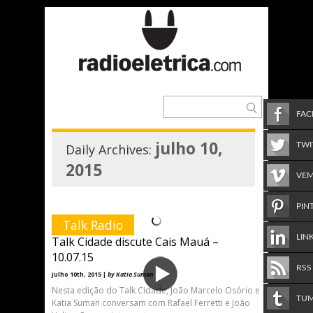
FA
julho 10,
TWI
Daily Archives:
2015
VE
PIN
Talk Radio
LIN
Talk Cidade discute Cais Mauá –
10.07.15
RSS
julho 10th, 2015 |
by Katia Suman
Nesta edição do Talk Cidade, João Marcelo Osório e
TU
Katia Suman conversam com Rafael Ferretti e João