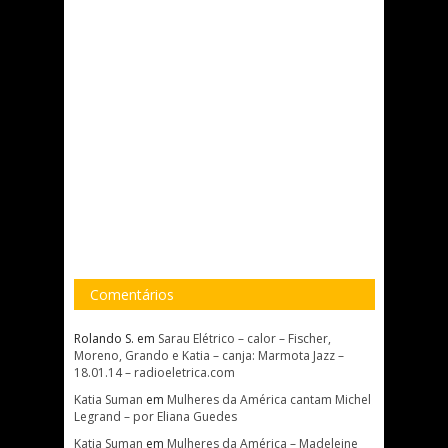
Comentários
Rolando S.
em
Sarau Elétrico – calor – Fischer,
Moreno, Grando e Katia – canja: Marmota Jazz –
18.01.14 – radioeletrica.com
Katia Suman
em
Mulheres da América cantam Michel
Legrand – por Eliana Guedes
Katia Suman
em
Mulheres da América – Madeleine