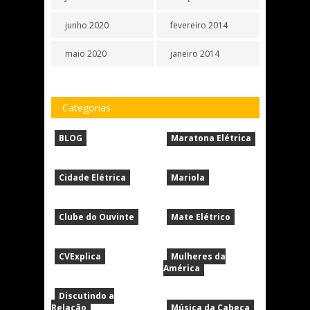
junho 2020
fevereiro 2014
maio 2020
janeiro 2014
Categorias
BLOG
Maratona Elétrica
Cidade Elétrica
Mariola
Clube do Ouvinte
Mate Elétrico
CVExplica
Mulheres da
América
Discutindo a
Relação
Música da Cabeça