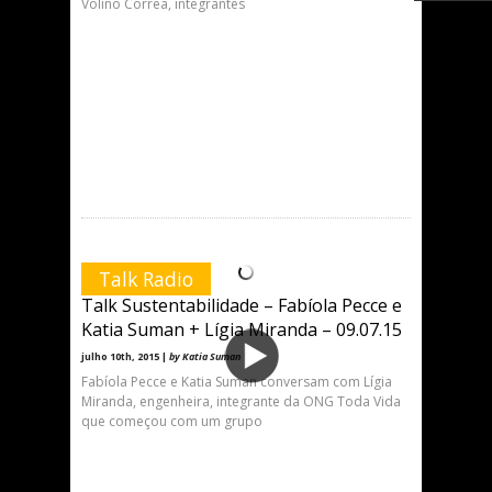
Volino Correa, integrantes
Talk Radio
Talk Sustentabilidade – Fabíola Pecce e
Katia Suman + Lígia Miranda – 09.07.15
julho 10th, 2015 |
by Katia Suman
Fabíola Pecce e Katia Suman conversam com Lígia
Miranda, engenheira, integrante da ONG Toda Vida
que começou com um grupo