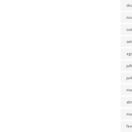
de
no
ou
se
ag
jul
jun
ma
abr
ma
fev