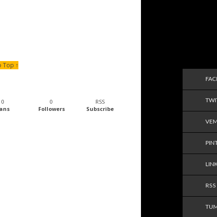
o Top ↑
FA
TWI
0
0
RSS
ans
Followers
Subscribe
VE
PIN
LIN
RSS
TU