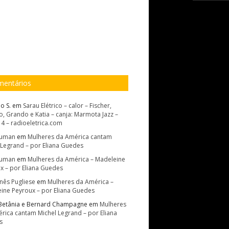
entários
o S.
em
Sarau Elétrico – calor – Fischer,
, Grando e Katia – canja: Marmota Jazz –
14 – radioeletrica.com
Suman
em
Mulheres da América cantam
 Legrand – por Eliana Guedes
Suman
em
Mulheres da América – Madeleine
x – por Eliana Guedes
Inês Pugliese
em
Mulheres da América –
ine Peyroux – por Eliana Guedes
Betânia e Bernard Champagne
em
Mulheres
rica cantam Michel Legrand – por Eliana
s