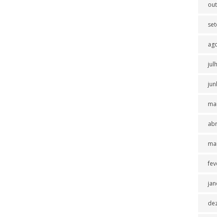
ou
se
ag
jul
jun
ma
abr
ma
fev
jan
de