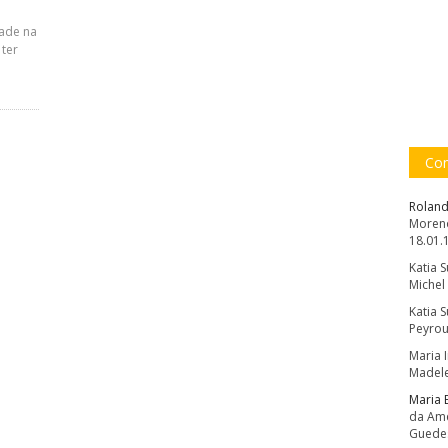
dade na
 ter
Com
Roland
Moreno
18.01.
Katia 
Michel
Katia 
Peyrou
Maria 
Madele
Maria 
da Amé
Guede