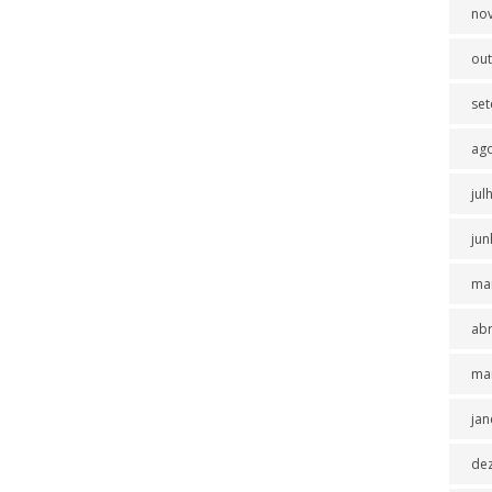
no
ou
se
ag
jul
jun
ma
abr
ma
jan
de