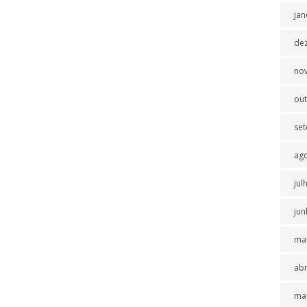
jan
de
no
ou
se
ag
jul
jun
ma
abr
ma