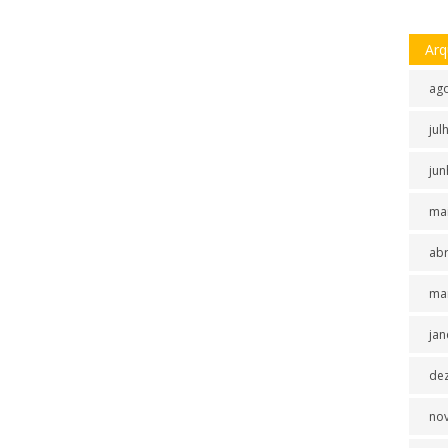
Arq
ag
jul
jun
ma
abr
ma
jan
de
no