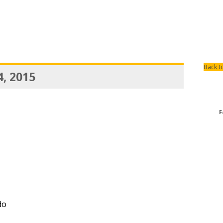
Back t
4, 2015
F
do