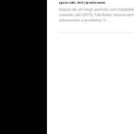
agosto 24th, 2015 |
by Katia Suman
Depois de um longo período com instabili
conexão (alô GVT!!!), Talk Radio retorna sem
solucionado o problema. O