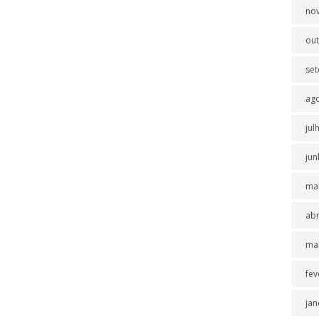
no
ou
se
ag
jul
jun
ma
abr
ma
fev
jan