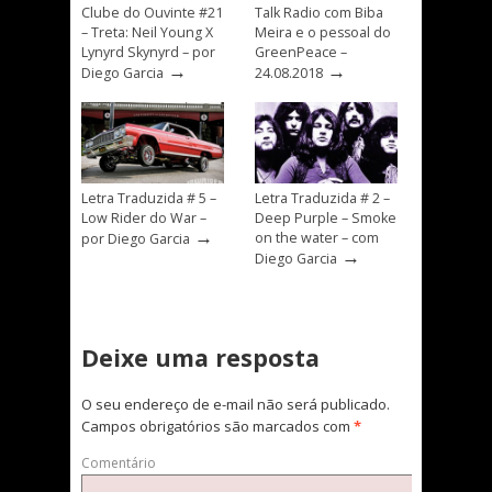
Clube do Ouvinte #21
Talk Radio com Biba
– Treta: Neil Young X
Meira e o pessoal do
Lynyrd Skynyrd – por
GreenPeace –
→
→
Diego Garcia
24.08.2018
Letra Traduzida # 5 –
Letra Traduzida # 2 –
Low Rider do War –
Deep Purple – Smoke
→
on the water – com
por Diego Garcia
→
Diego Garcia
Deixe uma resposta
O seu endereço de e-mail não será publicado.
Campos obrigatórios são marcados com
*
Comentário