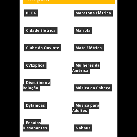
BLOG
Maratona Elétrica
Cidade Elétrica
Mariola
Clube do Ouvinte
Mate Elétrico
CVExplica
Mulheres da
América
Discutindo a
Relação
Música da Cabeça
Dylanicas
Música para
Adultos
Ensaios
Dissonantes
Nahaus