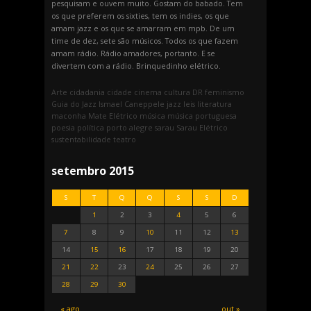
pesquisam e ouvem muito. Gostam do babado. Tem
os que preferem os sixties, tem os indies, os que
amam jazz e os que se amarram em mpb. De um
time de dez, sete são músicos. Todos os que fazem
amam rádio. Rádio amadores, portanto. E se
divertem com a rádio. Brinquedinho elétrico.
Arte
cidadania
cidade
cinema
cultura
DR
feminismo
Guia do Jazz
Ismael Caneppele
jazz
leis
literatura
maconha
Mate Elétrico
música
música portuguesa
poesia
política
porto alegre
sarau
Sarau Elétrico
sustentabilidade
teatro
setembro 2015
S
T
Q
Q
S
S
D
1
2
3
4
5
6
7
8
9
10
11
12
13
14
15
16
17
18
19
20
21
22
23
24
25
26
27
28
29
30
« ago
out »