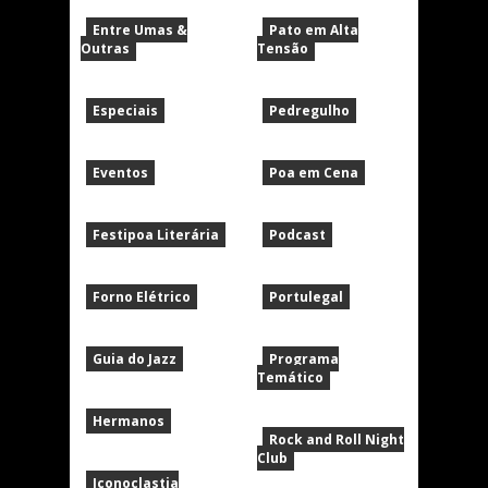
Entre Umas &
Pato em Alta
Outras
Tensão
Especiais
Pedregulho
Eventos
Poa em Cena
Festipoa Literária
Podcast
Forno Elétrico
Portulegal
Guia do Jazz
Programa
Temático
Hermanos
Rock and Roll Night
Club
Iconoclastia