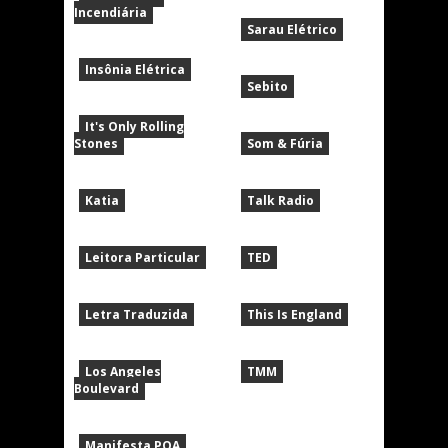
Incendiária
Sarau Elétrico
Insônia Elétrica
Sebito
It's Only Rolling
Stones
Som & Fúria
Katia
Talk Radio
Leitora Particular
TED
Letra Traduzida
This Is England
Los Angeles
TMM
Boulevard
Manifesta POA