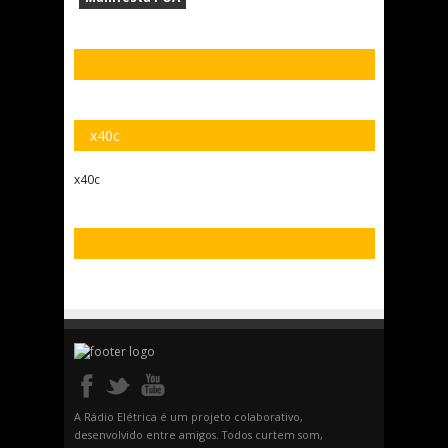
x40c
x40c
A Rádio Elétrica é um projeto colaborativo,
desenvolvido entre amigos. Todos curtem som,