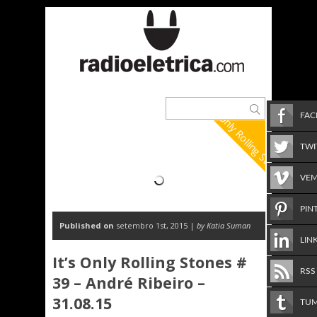
It's Only Rolling Stones
FA
TWI
VE
PIN
Published on
setembro 1st, 2015 |
by Katia Suman
LIN
It’s Only Rolling Stones #
RSS
39 – André Ribeiro –
31.08.15
TU