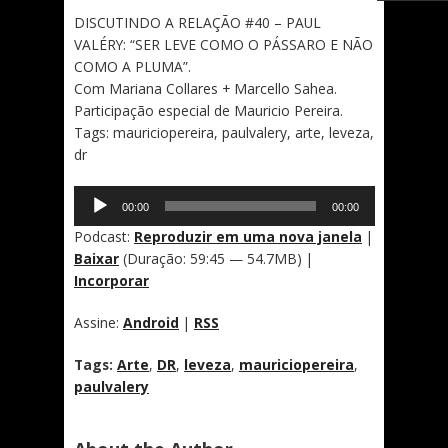
DISCUTINDO A RELAÇÃO #40 – PAUL
VALÉRY: “SER LEVE COMO O PÁSSARO E NÃO
COMO A PLUMA”.
Com Mariana Collares + Marcello Sahea.
Participação especial de Mauricio Pereira.
Tags: mauriciopereira, paulvalery, arte, leveza,
dr
Tocador
00:00
00:00
de
áudio
Podcast:
Reproduzir em uma nova janela
|
Baixar
(Duração: 59:45 — 54.7MB) |
Incorporar
Assine:
Android
|
RSS
Tags:
Arte
,
DR
,
leveza
,
mauriciopereira
,
paulvalery