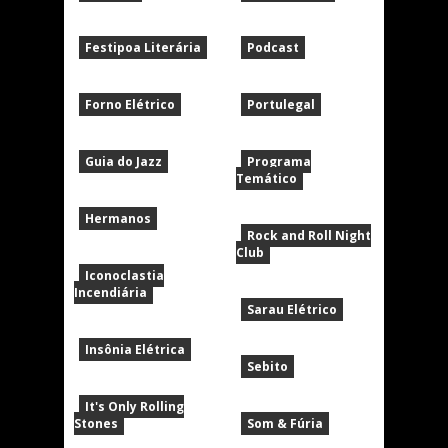
Festipoa Literária
Podcast
Forno Elétrico
Portulegal
Guia do Jazz
Programa
Temático
Hermanos
Rock and Roll Night
Club
Iconoclastia
Incendiária
Sarau Elétrico
Insônia Elétrica
Sebito
It's Only Rolling
Stones
Som & Fúria