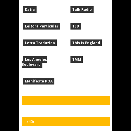
Katia
Talk Radio
Leitora Particular
TED
Letra Traduzida
This Is England
Los Angeles
TMM
Boulevard
Manifesta POA
x40c