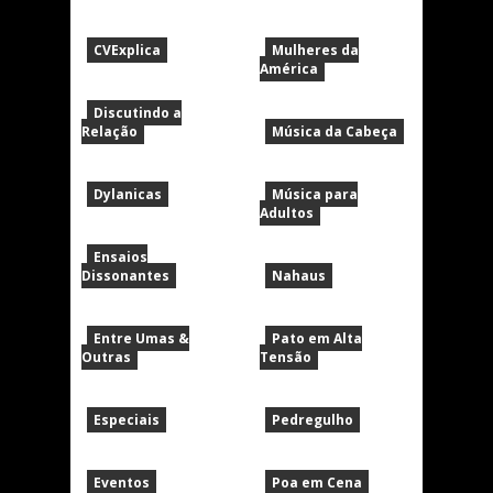
CVExplica
Mulheres da
América
Discutindo a
Relação
Música da Cabeça
Dylanicas
Música para
Adultos
Ensaios
Dissonantes
Nahaus
Entre Umas &
Pato em Alta
Outras
Tensão
Especiais
Pedregulho
Eventos
Poa em Cena