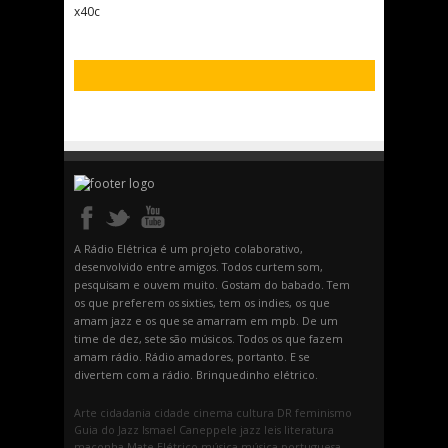
x40c
A Rádio Elétrica é um projeto colaborativo,
desenvolvido entre amigos. Todos curtem som,
pesquisam e ouvem muito. Gostam do babado. Tem
os que preferem os sixties, tem os indies, os que
amam jazz e os que se amarram em mpb. De um
time de dez, sete são músicos. Todos os que fazem
amam rádio. Rádio amadores, portanto. E se
divertem com a rádio. Brinquedinho elétrico.
Arte
cidadania
cidade
cinema
cultura
DR
feminismo
Guia do Jazz
Ismael Caneppele
jazz
leis
literatura
maconha
Mate Elétrico
música
música portuguesa