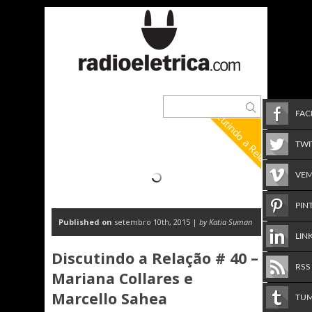
Discutindo a Relação
FA
TWI
VE
PIN
Published on
setembro 10th, 2015 |
by Katia Suman
LIN
Discutindo a Relação # 40 –
RSS
Mariana Collares e
Marcello Sahea
TU