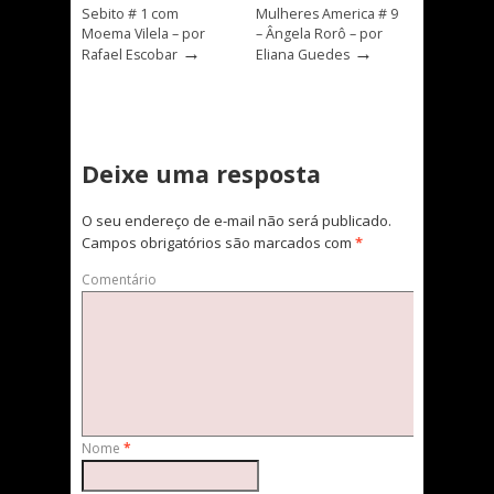
Sebito # 1 com
Mulheres America # 9
Moema Vilela – por
– Ângela Rorô – por
→
→
Rafael Escobar
Eliana Guedes
Deixe uma resposta
O seu endereço de e-mail não será publicado.
Campos obrigatórios são marcados com
*
Comentário
Nome
*