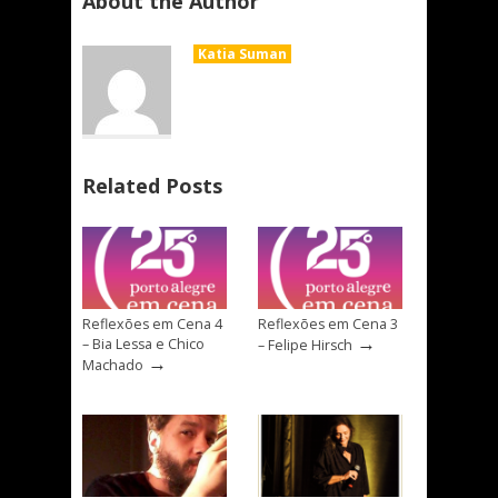
About the Author
Katia Suman
Related Posts
Reflexões em Cena 4
Reflexões em Cena 3
→
– Bia Lessa e Chico
– Felipe Hirsch
→
Machado