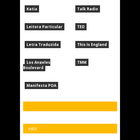
Katia
Talk Radio
Leitora Particular
TED
Letra Traduzida
This Is England
Los Angeles
TMM
Boulevard
Manifesta POA
x40c