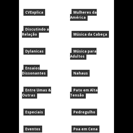
CVExplica
Mulheres da
América
Discutindo a
Relação
Música da Cabeça
Dylanicas
Música para
Adultos
Ensaios
Dissonantes
Nahaus
Entre Umas &
Pato em Alta
Outras
Tensão
Especiais
Pedregulho
Eventos
Poa em Cena