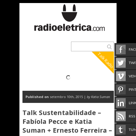
FA
Talk Radio
TWI
VE
PIN
Published on
setembro 10th, 2015 |
by Katia Suman
LIN
Talk Sustentabilidade –
RSS
Fabíola Pecce e Katia
Suman + Ernesto Ferreira –
TU