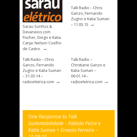
Talk Radio – Chris
Ganzo, Fernando
Zugno e Katia Suman
→
– 11.05.15
Sarau Sonhos &
Devaneios com
Fischer, Diego e Katia.
Canja: Nelson Coelho
→
de Castro.
Talk Radio – Chris
Talk Radio –
Ganzo, Fernando
Christiane Ganzo e
Zugno e Katia Suman
Katia Suman –
– 31.03.14 –
06.01.14 –
→
→
radioeletrica.com
radioeletrica.com
One Response to
Talk
Sustentabilidade – Fabíola Pecce e
Katia Suman + Ernesto Ferreira –
10.09.15