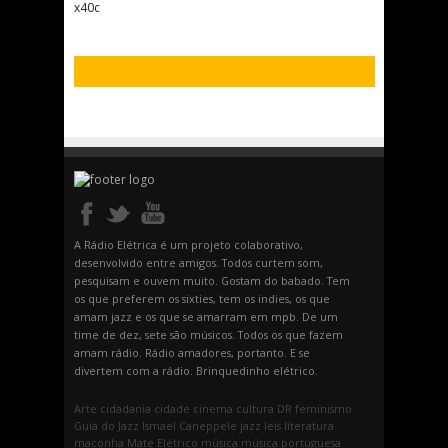
x40c
A Rádio Elétrica é um projeto colaborativo,
desenvolvido entre amigos. Todos curtem som,
pesquisam e ouvem muito. Gostam do babado. Tem
os que preferem os sixties, tem os indies, os que
amam jazz e os que se amarram em mpb. De um
time de dez, sete são músicos. Todos os que fazem
amam rádio. Rádio amadores, portanto. E se
divertem com a rádio. Brinquedinho elétrico.
Arte
cidadania
cidade
cinema
cultura
DR
feminismo
Guia do Jazz
Ismael Caneppele
jazz
leis
literatura
maconha
Mate Elétrico
música
música portuguesa