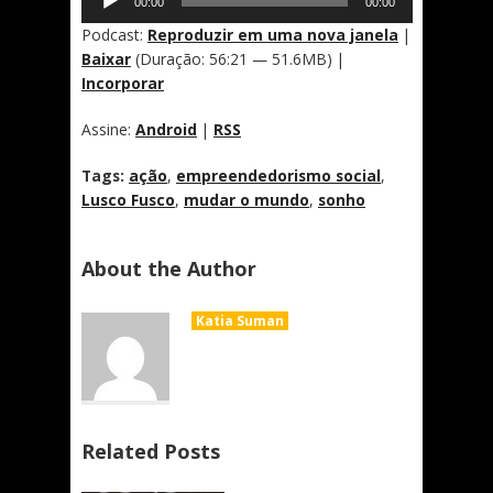
00:00
00:00
de
áudio
Podcast:
Reproduzir em uma nova janela
|
Baixar
(Duração: 56:21 — 51.6MB) |
Incorporar
Assine:
Android
|
RSS
Tags:
ação
,
empreendedorismo social
,
Lusco Fusco
,
mudar o mundo
,
sonho
About the Author
Katia Suman
Related Posts