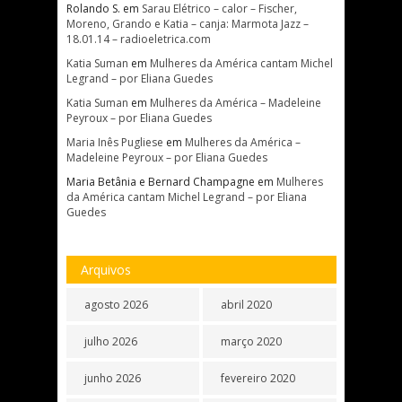
Rolando S.
em
Sarau Elétrico – calor – Fischer,
Moreno, Grando e Katia – canja: Marmota Jazz –
18.01.14 – radioeletrica.com
Katia Suman
em
Mulheres da América cantam Michel
Legrand – por Eliana Guedes
Katia Suman
em
Mulheres da América – Madeleine
Peyroux – por Eliana Guedes
Maria Inês Pugliese
em
Mulheres da América –
Madeleine Peyroux – por Eliana Guedes
Maria Betânia e Bernard Champagne
em
Mulheres
da América cantam Michel Legrand – por Eliana
Guedes
Arquivos
agosto 2026
abril 2020
julho 2026
março 2020
junho 2026
fevereiro 2020