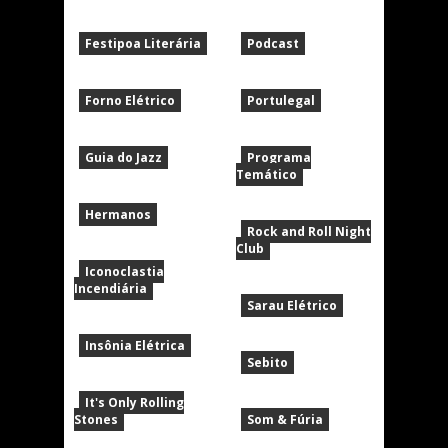
Festipoa Literária
Podcast
Forno Elétrico
Portulegal
Guia do Jazz
Programa
Temático
Hermanos
Rock and Roll Night
Club
Iconoclastia
Incendiária
Sarau Elétrico
Insônia Elétrica
Sebito
It's Only Rolling
Stones
Som & Fúria