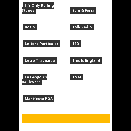
It's Only Rolling
Stones
Som & Fúria
Katia
Talk Radio
Leitora Particular
TED
Letra Traduzida
This Is England
Los Angeles
TMM
Boulevard
Manifesta POA