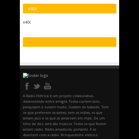
x40c
x40c
A Rádio Elétrica é um projeto colaborativo,
desenvolvido entre amigos. Todos curtem som,
pesquisam e ouvem muito. Gostam do babado. Tem
os que preferem os sixties, tem os indies, os que
amam jazz e os que se amarram em mpb. De um
time de dez, sete são músicos. Todos os que fazem
amam rádio. Rádio amadores, portanto. E se
divertem com a rádio. Brinquedinho elétrico.