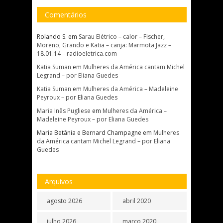
Comentários
Rolando S.
em
Sarau Elétrico – calor – Fischer,
Moreno, Grando e Katia – canja: Marmota Jazz –
18.01.14 – radioeletrica.com
Katia Suman
em
Mulheres da América cantam Michel
Legrand – por Eliana Guedes
Katia Suman
em
Mulheres da América – Madeleine
Peyroux – por Eliana Guedes
Maria Inês Pugliese
em
Mulheres da América –
Madeleine Peyroux – por Eliana Guedes
Maria Betânia e Bernard Champagne
em
Mulheres
da América cantam Michel Legrand – por Eliana
Guedes
Arquivos
agosto 2026
abril 2020
julho 2026
março 2020