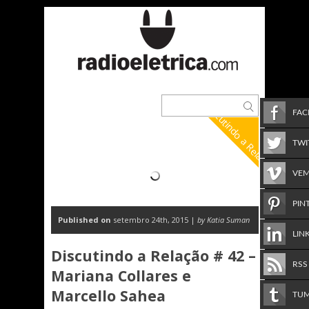
Discutindo a Relação
FA
TWI
VE
PIN
Published on
setembro 24th, 2015 |
by Katia Suman
LIN
Discutindo a Relação # 42 –
RSS
Mariana Collares e
Marcello Sahea
TU