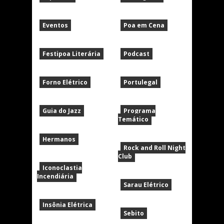
Eventos
Poa em Cena
Festipoa Literária
Podcast
Forno Elétrico
Portulegal
Guia do Jazz
Programa
Temático
Hermanos
Rock and Roll Night
Club
Iconoclastia
Incendiária
Sarau Elétrico
Insônia Elétrica
Sebito