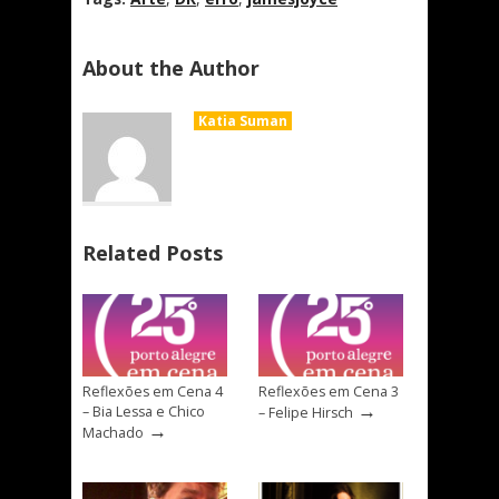
About the Author
Katia Suman
Related Posts
Reflexões em Cena 4
Reflexões em Cena 3
→
– Bia Lessa e Chico
– Felipe Hirsch
→
Machado