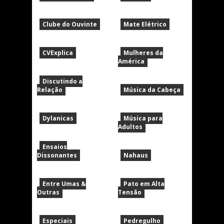
Clube do Ouvinte
Mate Elétrico
CVExplica
Mulheres da
América
Discutindo a
Relação
Música da Cabeça
Dylanicas
Música para
Adultos
Ensaios
Dissonantes
Nahaus
Entre Umas &
Pato em Alta
Outras
Tensão
Especiais
Pedregulho