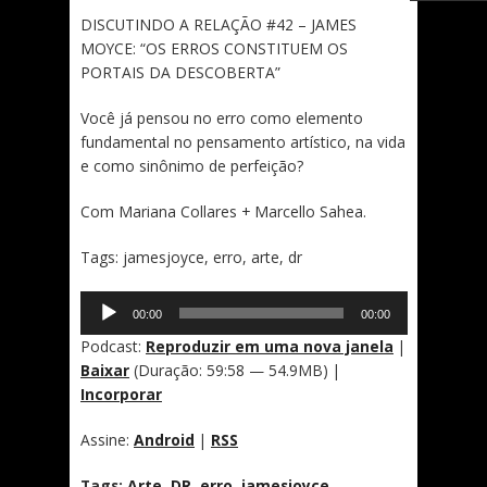
DISCUTINDO A RELAÇÃO #42 – JAMES
MOYCE: “OS ERROS CONSTITUEM OS
PORTAIS DA DESCOBERTA”
Você já pensou no erro como elemento
fundamental no pensamento artístico, na vida
e como sinônimo de perfeição?
Com Mariana Collares + Marcello Sahea.
Tags: jamesjoyce, erro, arte, dr
Tocador
00:00
00:00
de
áudio
Podcast:
Reproduzir em uma nova janela
|
Baixar
(Duração: 59:58 — 54.9MB) |
Incorporar
Assine:
Android
|
RSS
Tags:
Arte
,
DR
,
erro
,
jamesjoyce