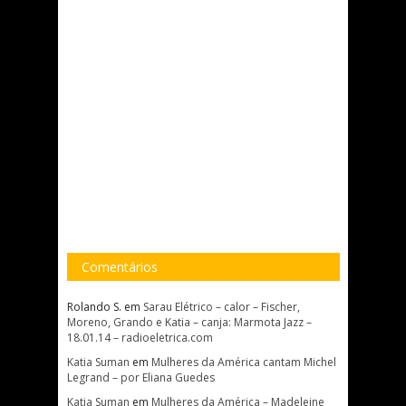
Comentários
Rolando S.
em
Sarau Elétrico – calor – Fischer,
Moreno, Grando e Katia – canja: Marmota Jazz –
18.01.14 – radioeletrica.com
Katia Suman
em
Mulheres da América cantam Michel
Legrand – por Eliana Guedes
Katia Suman
em
Mulheres da América – Madeleine