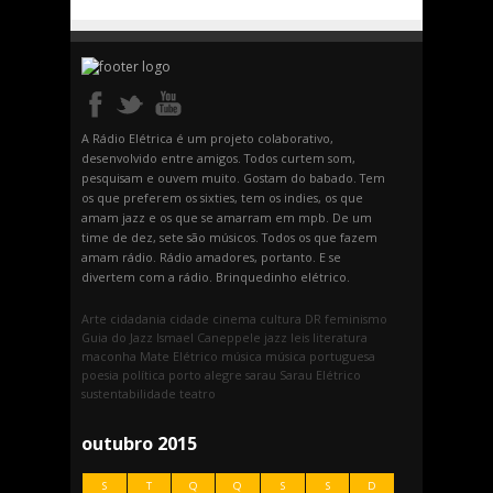
A Rádio Elétrica é um projeto colaborativo,
desenvolvido entre amigos. Todos curtem som,
pesquisam e ouvem muito. Gostam do babado. Tem
os que preferem os sixties, tem os indies, os que
amam jazz e os que se amarram em mpb. De um
time de dez, sete são músicos. Todos os que fazem
amam rádio. Rádio amadores, portanto. E se
divertem com a rádio. Brinquedinho elétrico.
Arte
cidadania
cidade
cinema
cultura
DR
feminismo
Guia do Jazz
Ismael Caneppele
jazz
leis
literatura
maconha
Mate Elétrico
música
música portuguesa
poesia
política
porto alegre
sarau
Sarau Elétrico
sustentabilidade
teatro
outubro 2015
S
T
Q
Q
S
S
D