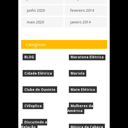
junho 2020
fevereiro 2014
maio 2020
janeiro 2014
Categorias
BLOG
Maratona Elétrica
Cidade Elétrica
Mariola
Clube do Ouvinte
Mate Elétrico
CVExplica
Mulheres da
América
Discutindo a
Relação
Música da Cabeça