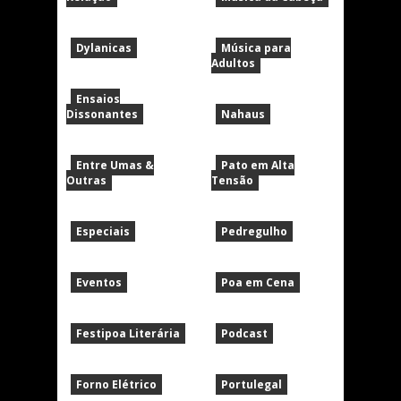
Dylanicas
Música para
Adultos
Ensaios
Dissonantes
Nahaus
Entre Umas &
Pato em Alta
Outras
Tensão
Especiais
Pedregulho
Eventos
Poa em Cena
Festipoa Literária
Podcast
Forno Elétrico
Portulegal