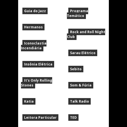
Guia do Jazz
Programa
Temático
Hermanos
Rock and Roll Night
Club
Iconoclastia
Incendiária
Sarau Elétrico
Insônia Elétrica
Sebito
It's Only Rolling
Stones
Som & Fúria
Katia
Talk Radio
Leitora Particular
TED