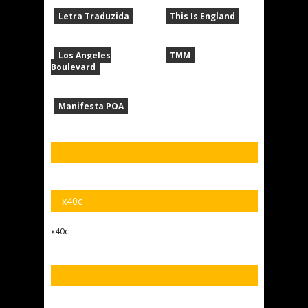
Letra Traduzida
This Is England
Los Angeles
TMM
Boulevard
Manifesta POA
x40c
x40c