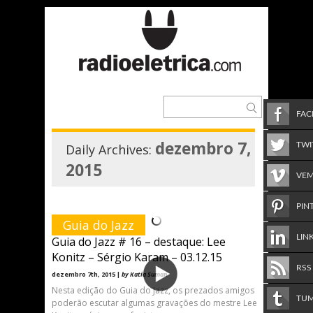
FA
dezembro 7,
TWI
Daily Archives:
2015
VE
PIN
Guia do Jazz
LIN
Guia do Jazz # 16 – destaque: Lee
Konitz – Sérgio Karam – 03.12.15
RSS
dezembro 7th, 2015 |
by Katia Suman
Nesta edição do Guia do Jazz, os prezados amigos
TU
poderão escutar algumas gravações do mestre Lee