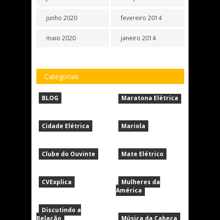
junho 2020
fevereiro 2014
maio 2020
janeiro 2014
Categorias
BLOG
Maratona Elétrica
Cidade Elétrica
Mariola
Clube do Ouvinte
Mate Elétrico
CVExplica
Mulheres da
América
Discutindo a
Relação
Música da Cabeça