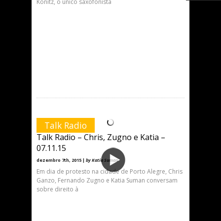
Konitz, o único saxofonista
Talk Radio
Talk Radio – Chris, Zugno e Katia –
07.11.15
dezembro 7th, 2015 |
by Katia Suman
Em dia de protesto na cidade de Porto Alegre, Chris
Ganzo, Fernando Zugno e Katia Suman conversam
sobre direito à