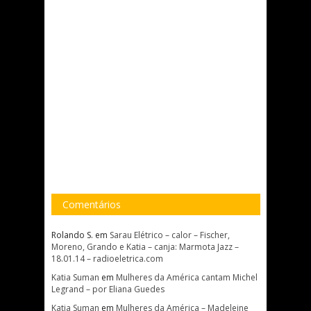
Comentários
Rolando S.
em
Sarau Elétrico – calor – Fischer,
Moreno, Grando e Katia – canja: Marmota Jazz –
18.01.14 – radioeletrica.com
Katia Suman
em
Mulheres da América cantam Michel
Legrand – por Eliana Guedes
Katia Suman
em
Mulheres da América – Madeleine