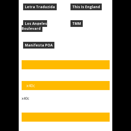
Letra Traduzida
This Is England
Los Angeles
TMM
Boulevard
Manifesta POA
x40c
x40c