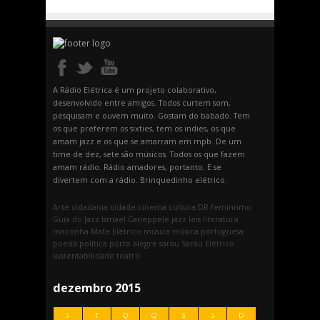
A Rádio Elétrica é um projeto colaborativo,
desenvolvido entre amigos. Todos curtem som,
pesquisam e ouvem muito. Gostam do babado. Tem
os que preferem os sixties, tem os indies, os que
amam jazz e os que se amarram em mpb. De um
time de dez, sete são músicos. Todos os que fazem
amam rádio. Rádio amadores, portanto. E se
divertem com a rádio. Brinquedinho elétrico.
Arte
cidadania
cidade
cinema
cultura
DR
feminismo
Guia do Jazz
Ismael Caneppele
jazz
leis
literatura
maconha
Mate Elétrico
música
música portuguesa
poesia
política
porto alegre
sarau
Sarau Elétrico
sustentabilidade
teatro
dezembro 2015
S
T
Q
Q
S
S
D