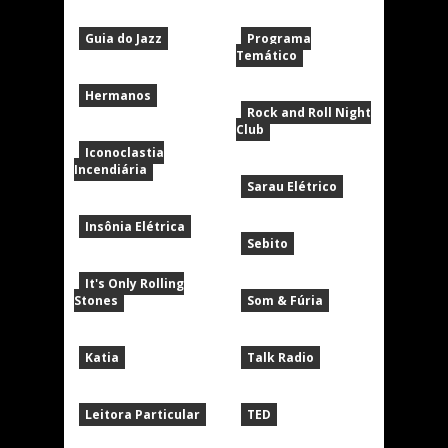
Guia do Jazz
Programa
Temático
Hermanos
Rock and Roll Night
Club
Iconoclastia
Incendiária
Sarau Elétrico
Insônia Elétrica
Sebito
It's Only Rolling
Stones
Som & Fúria
Katia
Talk Radio
Leitora Particular
TED