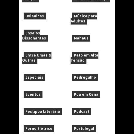
Dylanicas
Música para
Adultos
Ensaios
Dissonantes
Nahaus
Entre Umas &
Pato em Alta
Outras
Tensão
Especiais
Pedregulho
Eventos
Poa em Cena
Festipoa Literária
Podcast
Forno Elétrico
Portulegal